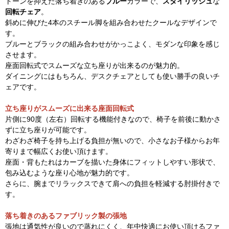
トーンを抑えた落ち着きのある
ブルー
カラーで、
スタイリッシュ
な
回転チェア
。
斜めに伸びた4本のスチール脚を組み合わせたクールなデザインで
す。
ブルーとブラックの組み合わせがかっこよく、モダンな印象を感じ
させます。
座面回転式でスムーズな立ち座りが出来るのが魅力的。
ダイニングにはもちろん、デスクチェアとしても使い勝手の良いチ
ェアです。
立ち座りがスムーズに出来る座面回転式
片側に90度（左右）回転する機能付きなので、椅子を前後に動かさ
ずに立ち座りが可能です。
わざわざ椅子を持ち上げる負担が無いので、小さなお子様からお年
寄りまで幅広くお使い頂けます。
座面・背もたれはカーブを描いた身体にフィットしやすい形状で、
包み込むような座り心地が魅力的です。
さらに、腕までリラックスできて肩への負担を軽減する肘掛付きで
す。
落ち着きのあるファブリック製の張地
張地は通気性が良いので蒸れにくく、年中快適にお使い頂けるファ