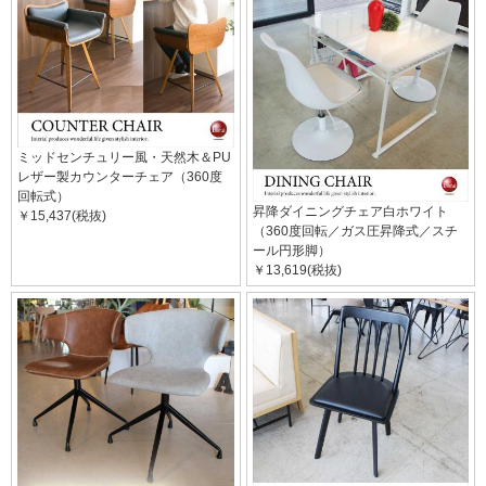
ミッドセンチュリー風・天然木＆PU
レザー製カウンターチェア（360度
回転式）
昇降ダイニングチェア白ホワイト
￥15,437(税抜)
（360度回転／ガス圧昇降式／スチ
ール円形脚）
￥13,619(税抜)