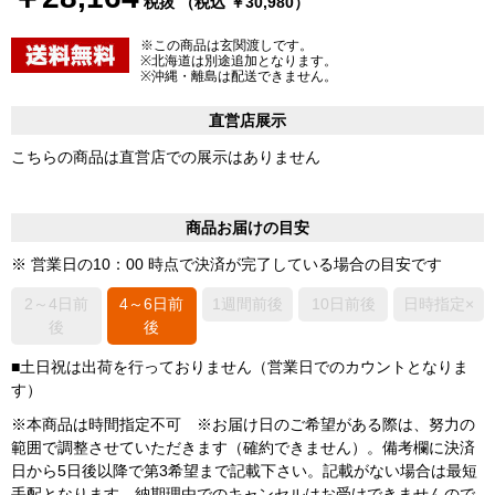
税抜 （税込 ￥30,980）
※この商品は玄関渡しです。
※北海道は別途追加となります。
※沖縄・離島は配送できません。
直営店展示
こちらの商品は直営店での展示はありません
商品お届けの目安
※ 営業日の10：00 時点で決済が完了している場合の目安です
2～4日前
4～6日前
1週間前後
10日前後
日時指定×
後
後
■土日祝は出荷を行っておりません（営業日でのカウントとなりま
す）
※本商品は時間指定不可 ※お届け日のご希望がある際は、努力の
範囲で調整させていただきます（確約できません）。備考欄に決済
日から5日後以降で第3希望まで記載下さい。記載がない場合は最短
手配となります。納期理由でのキャンセルはお受けできませんので