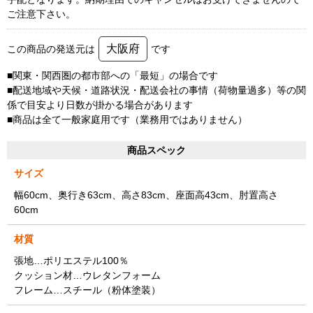
ご注意下さい。
大阪府
この商品の発送元は
です
■関東・関西圏の都市部への「最短」の場合です
■配送地域や天候・道路状況・配送会社の事情（荷物量過多）等の関
係で目安より日数が掛かる場合があります
■商品は全て一般家庭用です（業務用ではありません）
商品スペック
サイズ
幅60cm、奥行き63cm、高さ83cm、座面高43cm、肘置高さ
60cm
材質
張地…ポリエステル100％
クッション材…ウレタンフォーム
フレーム…スチール（粉体塗装）