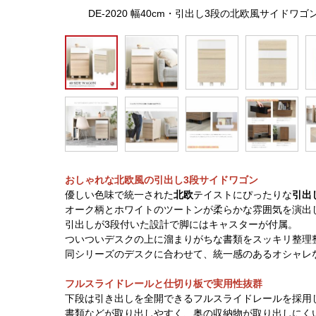
DE-2020 幅40cm・引出し3段の北欧風サイド
おしゃれな北欧風の引出し3段サイドワゴン
優しい色味で統一された
北欧
テイストにぴったりな
引出
オーク柄とホワイトのツートンが柔らかな雰囲気を演出
引出しが3段付いた設計で脚にはキャスターが付属。
ついついデスクの上に溜まりがちな書類をスッキリ整理
同シリーズのデスクに合わせて、統一感のあるオシャレ
フルスライドレールと仕切り板で実用性抜群
下段は引き出しを全開できるフルスライドレールを採用
書類などが取り出しやすく、奥の収納物が取り出しにく