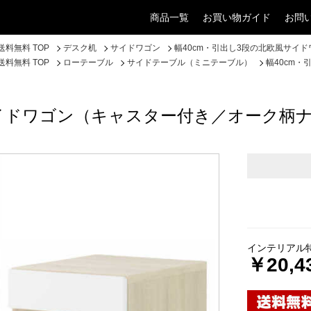
商品一覧
お買い物ガイド
お問
料無料 TOP
デスク机
サイドワゴン
幅40cm・引出し3段の北欧風サイ
料無料 TOP
ローテーブル
サイドテーブル（ミニテーブル）
幅40cm
サイドワゴン（キャスター付き／オーク柄
インテリアル
￥20,4