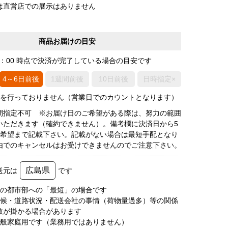
は直営店での展示はありません
商品お届けの目安
0：00 時点で決済が完了している場合の目安です
4～6日前後
1週間前後
10日前後
日時指定×
荷を行っておりません（営業日でのカウントとなります）
間指定不可 ※お届け日のご希望がある際は、努力の範囲
いただきます（確約できません）。備考欄に決済日から5
3希望まで記載下さい。記載がない場合は最短手配となり
由でのキャンセルはお受けできませんのでご注意下さい。
広島県
送元は
です
圏の都市部への「最短」の場合です
天候・道路状況・配送会社の事情（荷物量過多）等の関係
数が掛かる場合があります
一般家庭用です（業務用ではありません）