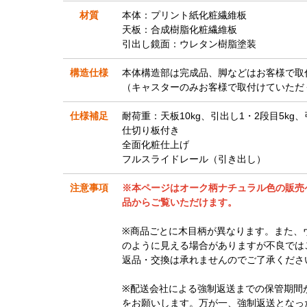
材質
本体：プリント紙化粧繊維板
天板：合成樹脂化粧繊維板
引出し鏡面：ウレタン樹脂塗装
構造仕様
本体構造部は完成品、脚などはお客様で取
（キャスターのみお客様で取付けていただ
仕様補足
耐荷重：天板10kg、引出し1・2段目5kg、
仕切り板付き
全面化粧仕上げ
フルスライドレール（引き出し）
注意事項
※本ページはオーク柄ナチュラル色の販売
品からご覧いただけます。
※商品ごとに木目柄が異なります。また、
のように見える場合がありますが不良では
返品・交換は承れませんのでご了承くださ
※配送会社による強制返送までの保管期間
をお願いします。万が一、強制返送となっ