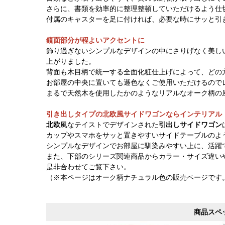
さらに、書類を効率的に整理整頓していただけるよう仕
付属のキャスターを足に付ければ、必要な時にサッと引
鏡面部分が程よいアクセントに
飾り過ぎないシンプルなデザインの中にさりげなく美し
上がりました。
背面も木目柄で統一する全面化粧仕上げによって、どの
お部屋の中央に置いても遜色なくご使用いただけるので
まるで天然木を使用したかのようなリアルなオーク柄の
引き出しタイプの北欧風サイドワゴンならインテリアル
北欧
風なテイストでデザインされた
引出しサイドワゴン
カップやスマホをサッと置きやすいサイドテーブルのよ
シンプルなデザインでお部屋に馴染みやすい上に、活躍
また、下部のシリーズ関連商品からカラー・サイズ違い
是非合わせてご覧下さい。
（※本ページはオーク柄ナチュラル色の販売ページです
商品スペ