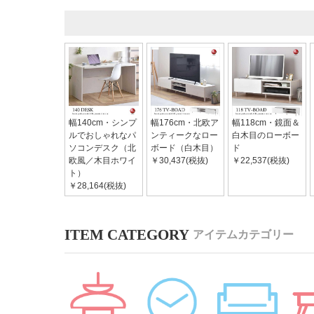
幅140cm・シンプ
幅176cm・北欧ア
幅118cm・鏡面＆
ルでおしゃれなパ
ンティークなロー
白木目のローボー
ソコンデスク（北
ボード（白木目）
ド
欧風／木目ホワイ
￥30,437(税抜)
￥22,537(税抜)
ト）
￥28,164(税抜)
アイテムカテゴリー