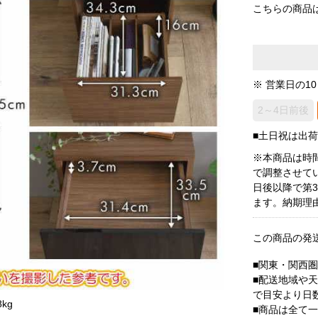
こちらの商品
※ 営業日の1
2～4日前後
■土日祝は出
※本商品は時
で調整させて
日後以降で第
ます。納期理
この商品の発
■関東・関西
■配送地域や
で目安より日
kg
■商品は全て