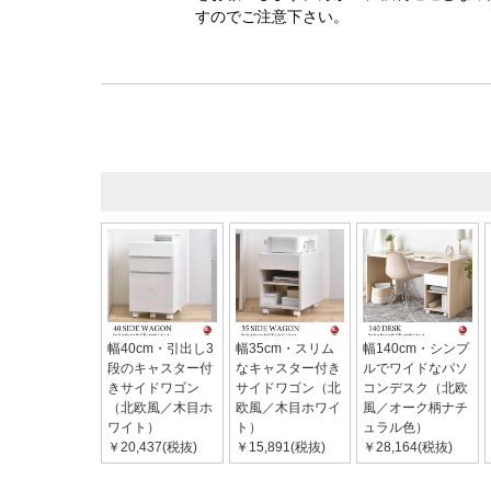
すのでご注意下さい。
幅40cm・引出し3
幅35cm・スリム
幅140cm・シンプ
段のキャスター付
なキャスター付き
ルでワイドなパソ
きサイドワゴン
サイドワゴン（北
コンデスク（北欧
（北欧風／木目ホ
欧風／木目ホワイ
風／オーク柄ナチ
ワイト）
ト）
ュラル色）
￥20,437(税抜)
￥15,891(税抜)
￥28,164(税抜)