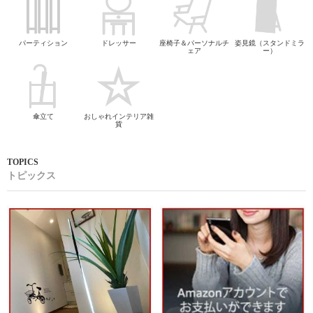
パーティション
ドレッサー
座椅子＆パーソナルチ
姿見鏡（スタンドミラ
ェア
ー）
傘立て
おしゃれインテリア雑
貨
トピックス