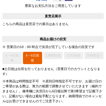
豊富なお支払方法をご用意しています
直営店展示
こちらの商品は直営店での展示はありません
商品お届けの目安
※ 営業日の10：00 時点で決済が完了している場合の目安です
2～4日前
4～6日前
1週間前後
10日前後
日時指定×
後
後
■土日祝は出荷を行っておりません（営業日でのカウントとなりま
す）
※本商品は時間指定不可 ※原則日時指定不可ですが、お届け日の
ご希望がある際は、努力の範囲で調整させていただきます（確約で
きません）。備考欄に決済日から6日後以降で第3希望まで記載下さ
い。記載がない場合は最短手配となります。納期理由でのキャンセ
ルはお受けできませんのでご注意下さい。