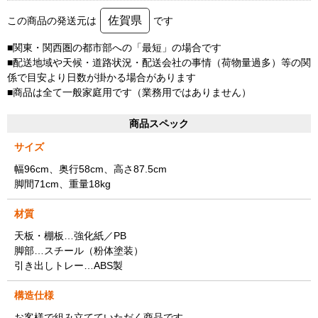
佐賀県
この商品の発送元は
です
■関東・関西圏の都市部への「最短」の場合です
■配送地域や天候・道路状況・配送会社の事情（荷物量過多）等の関
係で目安より日数が掛かる場合があります
■商品は全て一般家庭用です（業務用ではありません）
商品スペック
サイズ
幅96cm、奥行58cm、高さ87.5cm
脚間71cm、重量18kg
材質
天板・棚板…強化紙／PB
脚部…スチール（粉体塗装）
引き出しトレー…ABS製
構造仕様
お客様で組み立てていただく商品です