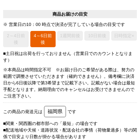
商品お届けの目安
※ 営業日の10：00 時点で決済が完了している場合の目安です
2～4日前
4～6日前
1週間前後
10日前後
日時指定×
後
後
■土日祝は出荷を行っておりません（営業日でのカウントとなりま
す）
※本商品は時間指定不可 ※お届け日のご希望がある際は、努力の
範囲で調整させていただきます（確約できません）。備考欄に決済
日から6日後以降で第3希望まで記載下さい。記載がない場合は最短
手配となります。納期理由でのキャンセルはお受けできませんので
ご注意下さい。
福岡県
この商品の発送元は
です
■関東・関西圏の都市部への「最短」の場合です
■配送地域や天候・道路状況・配送会社の事情（荷物量過多）等の関
係で目安より日数が掛かる場合があります