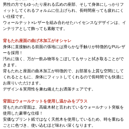
男性の方でもゆったり座れる広めの座部、そして身体にしっかりフ
ィットしてくれるフォルムに仕上げられ、長時間座っても疲れにく
い仕様です。
ウォールナット×レザーを組み合わせたハイセンスなデザインは、イ
ンテリアとして飾っても素敵です。
背もたれ座面の曲げ木加工がオシャレ
身体に直接触れる前面の張地には滑らかな手触りが特徴的なPUレザ
ーを採用！
汚れに強く、万が一飲み物等をこぼしてもサッと拭き取ることがで
きます。
背もたれと座面の曲木加工が特徴的で、お部屋を上質な空間にして
くれるとともに、身体にフィットしてくれるので長時間でも快適に
お座りいただけます。
デザイン＆実用性を兼ね備えたお洒落チェアです。
背面はウォールナットを使用し温かみをプラス
背もたれの背面は、高級木材と言われているウォールナット突板を
使用した豪華な仕様！
安価なプリント紙ではなく天然木を使用しているため、時を重ねる
ごとに色づき、使い込むほど味わい深くなります。