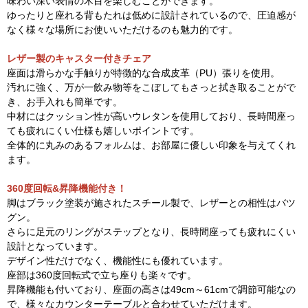
味わい深い表情の木目を楽しむことができます。
ゆったりと座れる背もたれは低めに設計されているので、圧迫感が
なく様々な場所にお使いいただけるのも魅力的です。
レザー製のキャスター付きチェア
座面は滑らかな手触りが特徴的な合成皮革（PU）張りを使用。
汚れに強く、万が一飲み物等をこぼしてもさっと拭き取ることがで
き、お手入れも簡単です。
中材にはクッション性が高いウレタンを使用しており、長時間座っ
ても疲れにくい仕様も嬉しいポイントです。
全体的に丸みのあるフォルムは、お部屋に優しい印象を与えてくれ
ます。
360度回転&昇降機能付き！
脚はブラック塗装が施されたスチール製で、レザーとの相性はバツ
グン。
さらに足元のリングがステップとなり、長時間座っても疲れにくい
設計となっています。
デザイン性だけでなく、機能性にも優れています。
座部は360度回転式で立ち座りも楽々です。
昇降機能も付いており、座面の高さは49cm～61cmで調節可能なの
で、様々なカウンターテーブルと合わせていただけます。