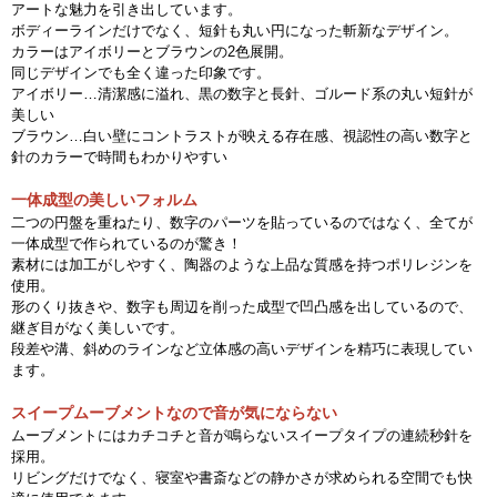
アートな魅力を引き出しています。
ボディーラインだけでなく、短針も丸い円になった斬新なデザイン。
カラーはアイボリーとブラウンの2色展開。
同じデザインでも全く違った印象です。
アイボリー…清潔感に溢れ、黒の数字と長針、ゴルード系の丸い短針が
美しい
ブラウン…白い壁にコントラストが映える存在感、視認性の高い数字と
針のカラーで時間もわかりやすい
一体成型の美しいフォルム
二つの円盤を重ねたり、数字のパーツを貼っているのではなく、全てが
一体成型で作られているのが驚き！
素材には加工がしやすく、陶器のような上品な質感を持つポリレジンを
使用。
形のくり抜きや、数字も周辺を削った成型で凹凸感を出しているので、
継ぎ目がなく美しいです。
段差や溝、斜めのラインなど立体感の高いデザインを精巧に表現してい
ます。
スイープムーブメントなので音が気にならない
ムーブメントにはカチコチと音が鳴らないスイープタイプの連続秒針を
採用。
リビングだけでなく、寝室や書斎などの静かさが求められる空間でも快