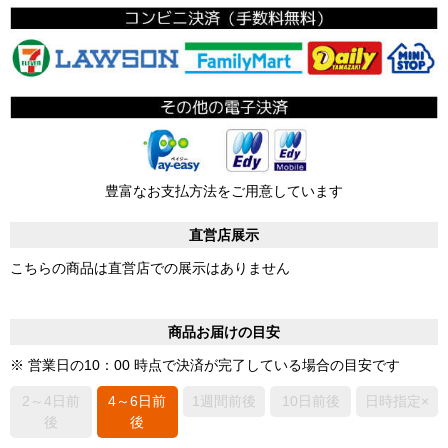
豊富なお支払方法をご用意しています
直営店展示
こちらの商品は直営店での展示はありません
商品お届けの目安
※ 営業日の10：00 時点で決済が完了している場合の目安です
2～4日前
4～6日前
1週間前後
10日前後
日時指定×
後
後