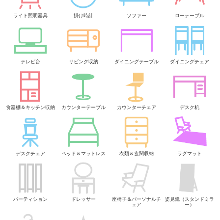
ライト照明器具
掛け時計
ソファー
ローテーブル
テレビ台
リビング収納
ダイニングテーブル
ダイニングチェア
食器棚＆キッチン収納
カウンターテーブル
カウンターチェア
デスク机
デスクチェア
ベッド＆マットレス
衣類＆玄関収納
ラグマット
パーティション
ドレッサー
座椅子＆パーソナルチ
姿見鏡（スタンドミラ
ェア
ー）