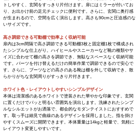
トしやすく、玄関をすっきり片付けます。扉にはミラーが付いてお
り、お出かけ前の足元チェックに便利です。さらに、玄関に奥行感
が生まれるので、空間を広く演出します。高さも90cmと圧迫感のな
いサイズです。
高さ調節できる可動棚で効率よく収納可能
扉内は3cm間隔で高さ調節できる可動棚3枚と固定棚1枚で構成され
たシンプルな仕上がり。ハイヒールやスニーカーなど靴の種類やサ
イズに合わせて棚の高さを調節でき、無駄なスペースなく収納可能
です。パーツを付け替えるだけの簡単作業で調節できるので安心で
す。さらに、ブーツなどの高さのある靴は棚を外して収納でき、散
らかりがちな玄関周りがすっきり片付きます。
ホワイト色・レイアウトしやすいシンプルデザイン
本体は清潔感のあるホワイトで塗装された華やかな印象です。玄関
に置くだけでパッと明るい雰囲気を演出します。洗練されたシンプ
ルなシルエットがお洒落で、都会的なモダンテイストにおすすめで
す。取っ手は細見で曲線のあるデザインを採用しました。指を掛け
やすくスムーズに開閉できます。本体重量は14kgと軽量で、気軽に
レイアウト変更しやすいです。