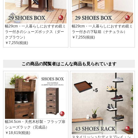
幅29cm・一人暮らしにおすすめ鏡ミ
幅29cm・一人暮らしにおすすめ鏡ミ
ラー付きのシューズボックス（ダー
ラー付きの下駄箱（ナチュラル）
クブラウン）
￥7,255(税抜)
￥7,255(税抜)
この商品の閲覧者はこんな商品も見られています
幅34.5cm・天然木杉製・フラップ扉
シューズラック（完成品）
￥18,619(税抜)
スタイリッシュなディスプレイ・シ