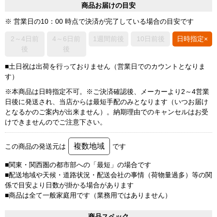
商品お届けの目安
※ 営業日の10：00 時点で決済が完了している場合の目安です
2～4日前
4～6日前
1週間前後
10日前後
日時指定×
後
後
■土日祝は出荷を行っておりません（営業日でのカウントとなりま
す）
※本商品は日時指定不可。※ご決済確認後、メーカーより2～4営業
日後に発送され、当店からは最短手配のみとなります（いつお届け
となるかのご案内が出来ません）。納期理由でのキャンセルはお受
けできませんのでご注意下さい。
複数地域
この商品の発送元は
です
■関東・関西圏の都市部への「最短」の場合です
■配送地域や天候・道路状況・配送会社の事情（荷物量過多）等の関
係で目安より日数が掛かる場合があります
■商品は全て一般家庭用です（業務用ではありません）
商品スペック