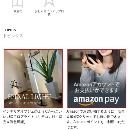
傘立て
おしゃれインテリア雑
貨
トピックス
インテリアオブジェのようなかっこい
Amazonでお買い物するように、安全
いLEDフロアライト（リモコン付・調
＆最短2クリックでお買い物できま
光＆調色可能）
す。Amazonポイントもご利用いただ
けます。