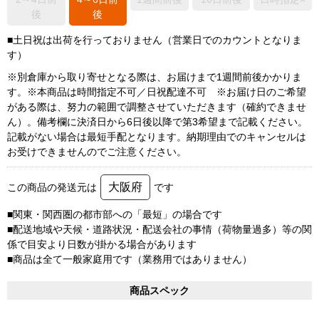
後
後
■土日祝は出荷を行っておりません（営業日でのカウントとなりま
す）
※別倉庫から取り寄せとなる際は、お届けまで1週間前後かかりま
す。※本商品は時間指定不可／日祝配達不可 ※お届け日のご希望
がある際は、努力の範囲で調整させていただきます（確約できませ
ん）。備考欄に決済日から6日後以降で第3希望まで記載ください。
記載がない場合は最短手配となります。納期理由でのキャンセルは
お受けできませんのでご注意ください。
大阪府
この商品の発送元は
です
■関東・関西圏の都市部への「最短」の場合です
■配送地域や天候・道路状況・配送会社の事情（荷物量過多）等の関
係で目安より日数が掛かる場合があります
■商品は全て一般家庭用です（業務用ではありません）
商品スペック