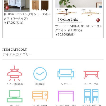
幅58cm・パンチング扉シューズボッ
クス（ロータイプ）
￥17,991(税抜)
ウッドアーム回転可能・6灯シーリン
グライト（LED対応）
￥30,900(税抜)
アイテムカテゴリー
ライト照明器具
掛け時計
ソファー
ローテーブル