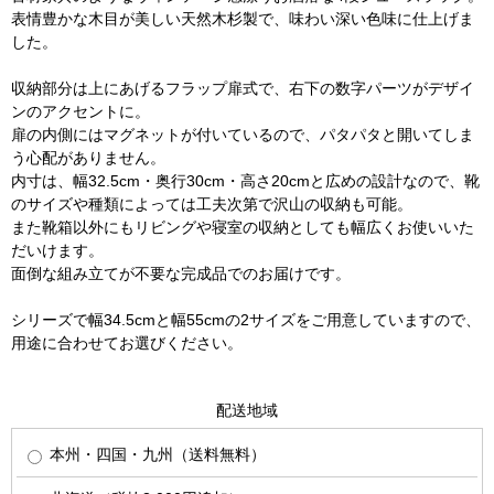
表情豊かな木目が美しい天然木杉製で、味わい深い色味に仕上げま
した。
収納部分は上にあげるフラップ扉式で、右下の数字パーツがデザイ
ンのアクセントに。
扉の内側にはマグネットが付いているので、パタパタと開いてしま
う心配がありません。
内寸は、幅32.5cm・奥行30cm・高さ20cmと広めの設計なので、靴
のサイズや種類によっては工夫次第で沢山の収納も可能。
また靴箱以外にもリビングや寝室の収納としても幅広くお使いいた
だいけます。
面倒な組み立てが不要な完成品でのお届けです。
シリーズで幅34.5cmと幅55cmの2サイズをご用意していますので、
用途に合わせてお選びください。
配送地域
本州・四国・九州（送料無料）