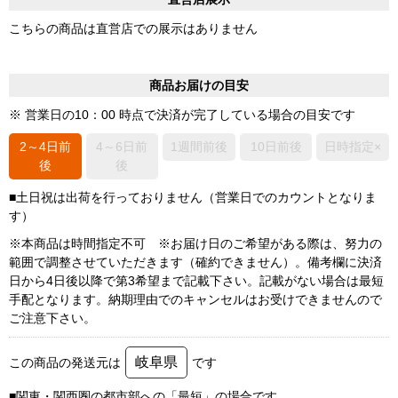
こちらの商品は直営店での展示はありません
商品お届けの目安
※ 営業日の10：00 時点で決済が完了している場合の目安です
2～4日前
4～6日前
1週間前後
10日前後
日時指定×
後
後
■土日祝は出荷を行っておりません（営業日でのカウントとなりま
す）
※本商品は時間指定不可 ※お届け日のご希望がある際は、努力の
範囲で調整させていただきます（確約できません）。備考欄に決済
日から4日後以降で第3希望まで記載下さい。記載がない場合は最短
手配となります。納期理由でのキャンセルはお受けできませんので
ご注意下さい。
岐阜県
この商品の発送元は
です
■関東・関西圏の都市部への「最短」の場合です