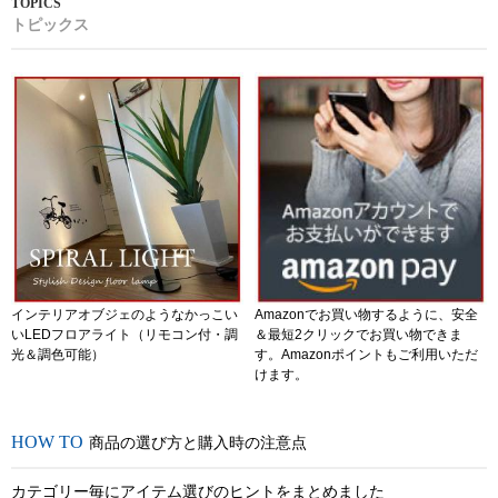
トピックス
インテリアオブジェのようなかっこい
Amazonでお買い物するように、安全
いLEDフロアライト（リモコン付・調
＆最短2クリックでお買い物できま
光＆調色可能）
す。Amazonポイントもご利用いただ
けます。
商品の選び方と購入時の注意点
カテゴリー毎にアイテム選びのヒントをまとめました