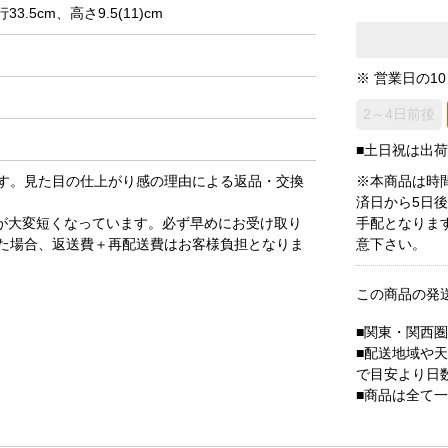
m、高さ9.5(11)cm
※ 営業日の1
2～4日前後
■土日祝は出
す。見た目の仕上がり感の理由による返品・交換
※本商品は時
済日から5日
が大変短くなっています。必ず早めにお受け取り
手配となりま
た場合、返送費＋再配送費はお客様負担となりま
意下さい。
この商品の発
■関東・関西
■配送地域や
で目安より日
■商品は全て