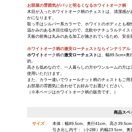
お部屋の雰囲気がパッと明るくなるホワイトオーク柄
木目が入ったホワイトオーク柄のチェストは、清潔感が
かになります。
取っ手はシルバー系カラーで、ホワイトのボディとも相
温かみのある木目仕様なので、北欧やナチュラルテイス
天板の前角は丸みのある加工が施されているため、安全
ホワイトオーク柄の激安ローチェストならインテリアル
ホワイト
オーク柄の
激安ローチェスト
は、幅89.5cm
的。
高さも低めなので、一人暮らしの方やワンルームの方は
使用いただけます。
また、カラー違いでウォールナット柄のチェストもご用
お部屋の雰囲気に合わせてお好みでお選びください。
（※本ページはホワイトオーク柄の販売です。）
商品スペ
サイズ
本体：幅89.5cm、奥行41cm、高さ39.5c
引き出し内寸：（小2杯）約幅23.5cm、奥行33