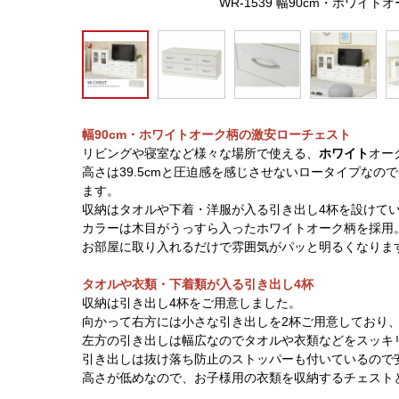
WR-1539 幅90cm・ホワイ
幅90cm・ホワイトオーク柄の激安ローチェスト
リビングや寝室など様々な場所で使える、
ホワイト
オー
高さは39.5cmと圧迫感を感じさせないロータイプな
ます。
収納はタオルや下着・洋服が入る引き出し4杯を設けて
カラーは木目がうっすら入ったホワイトオーク柄を採用
お部屋に取り入れるだけで雰囲気がパッと明るくなりま
タオルや衣類・下着類が入る引き出し4杯
収納は引き出し4杯をご用意しました。
向かって右方には小さな引き出しを2杯ご用意しており
左方の引き出しは幅広なのでタオルや衣類などをスッキ
引き出しは抜け落ち防止のストッパーも付いているので
高さが低めなので、お子様用の衣類を収納するチェスト