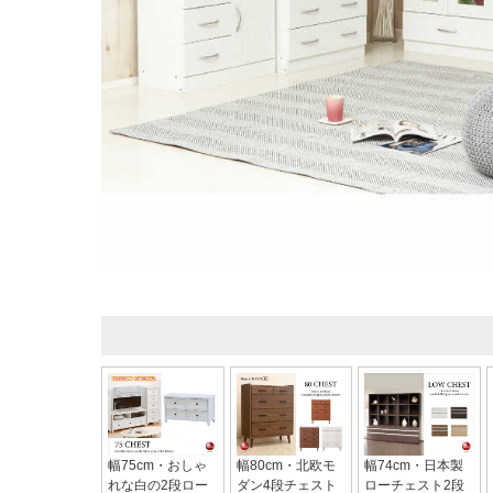
幅75cm・おしゃ
幅80cm・北欧モ
幅74cm・日本製
れな白の2段ロー
ダン4段チェスト
ローチェスト2段