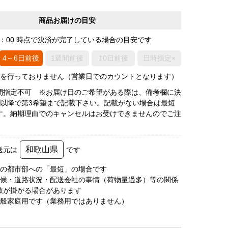
商品お届けの目安
0：00 時点で決済が完了している場合の目安です
4～6日前後
1週間前後
10日前後
日時指定×
荷を行っておりません（営業日でのカウントとなります）
間指定不可 ※お届け日のご希望がある際は、備考欄に決
後以降で第3希望まで記載下さい。記載がない場合は最短
す。納期理由でのキャンセルはお受けできませんのでご注
和歌山県
送元は
です
圏の都市部への「最短」の場合です
天候・道路状況・配送会社の事情（荷物量過多）等の関係
数が掛かる場合があります
一般家庭用です（業務用ではありません）