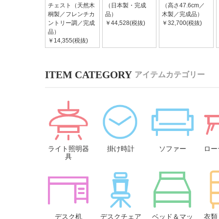
チェスト（天然木
（日本製・完成
（高さ47.6cm／
桐製／フレンチカ
品）
木製／完成品）
ントリー調／完成
￥44,528(税抜)
￥32,700(税抜)
品）
￥14,355(税抜)
アイテムカテゴリー
ライト照明器
掛け時計
ソファー
ロー
具
デスク机
デスクチェア
ベッド＆マッ
衣類