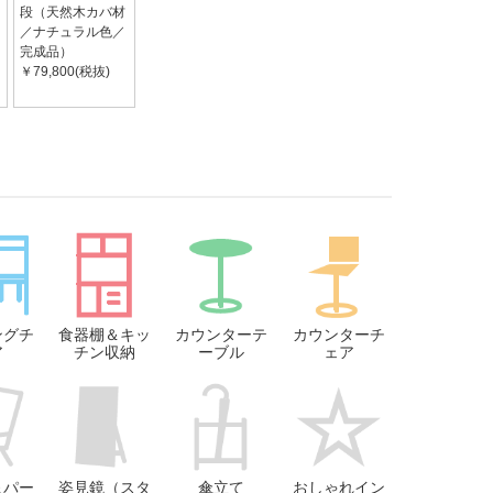
段（天然木カバ材
／ナチュラル色／
完成品）
￥79,800(税抜)
ングチ
食器棚＆キッ
カウンターテ
カウンターチ
ア
チン収納
ーブル
ェア
＆パー
姿見鏡（スタ
傘立て
おしゃれイン