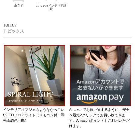
傘立て
おしゃれインテリア雑
貨
トピックス
インテリアオブジェのようなかっこい
Amazonでお買い物するように、安全
いLEDフロアライト（リモコン付・調
＆最短2クリックでお買い物できま
光＆調色可能）
す。Amazonポイントもご利用いただ
けます。