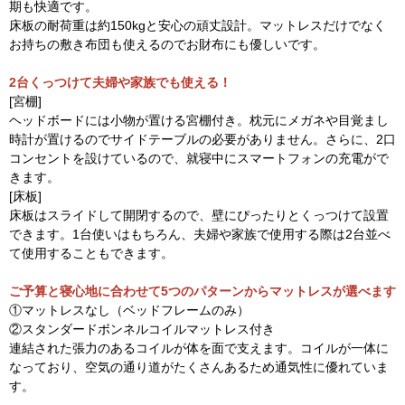
期も快適です。
床板の耐荷重は約150kgと安心の頑丈設計。マットレスだけでなく
お持ちの敷き布団も使えるのでお財布にも優しいです。
2台くっつけて夫婦や家族でも使える！
[宮棚]
ヘッドボードには小物が置ける宮棚付き。枕元にメガネや目覚まし
時計が置けるのでサイドテーブルの必要がありません。さらに、2口
コンセントを設けているので、就寝中にスマートフォンの充電がで
きます。
[床板]
床板はスライドして開閉するので、壁にぴったりとくっつけて設置
できます。1台使いはもちろん、夫婦や家族で使用する際は2台並べ
て使用することもできます。
ご予算と寝心地に合わせて5つのパターンからマットレスが選べます
①マットレスなし（ベッドフレームのみ）
②スタンダードボンネルコイルマットレス付き
連結された張力のあるコイルが体を面で支えます。コイルが一体に
なっており、空気の通り道がたくさんあるため通気性に優れていま
す。