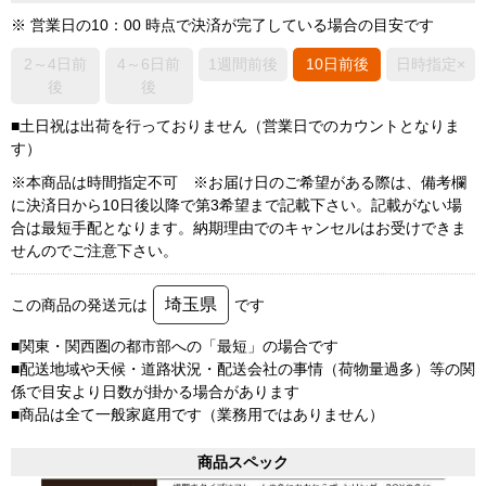
※ 営業日の10：00 時点で決済が完了している場合の目安です
2～4日前
4～6日前
1週間前後
10日前後
日時指定×
後
後
■土日祝は出荷を行っておりません（営業日でのカウントとなりま
す）
※本商品は時間指定不可 ※お届け日のご希望がある際は、備考欄
に決済日から10日後以降で第3希望まで記載下さい。記載がない場
合は最短手配となります。納期理由でのキャンセルはお受けできま
せんのでご注意下さい。
埼玉県
この商品の発送元は
です
■関東・関西圏の都市部への「最短」の場合です
■配送地域や天候・道路状況・配送会社の事情（荷物量過多）等の関
係で目安より日数が掛かる場合があります
■商品は全て一般家庭用です（業務用ではありません）
商品スペック