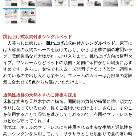
跳ね上げ式収納付きシングルベッド
一人暮らしに嬉しい！
跳ね上げ
式収納付き
シングルベッド
。床下に
は大容量の収納スペースを設けており、かさばる季節物の
布団
やラ
グ、電解製品など大物がたっぷり入ります。跳ね上げ方向は横型タ
イプ。ワンルームなどベッドの頭側・足側に余裕がない場所におす
すめです。さらに、女性でもスムーズ開閉できるよう設計・調整さ
れているので出し入れも楽チン。フレームのカラーはお部屋の雰囲
気に合わせて5色からお選びいただけます。
通気性抜群の天然木すのこ床板を採用
床板は丈夫な天然木すのこ構造。開閉時の負荷や衝撃に強い頑丈な
作りになっているため、長くご愛用いただけます。さらに、すのこ
を使用することで湿気を逃がしてくれるので、布団やマットレスを
カビから守ってくれます。
側地は、ホテルのマットレスにも使用される丈夫な生地と通気性を
高いウレタンを採用しており、サラサラとした肌触りで夏の暑い時