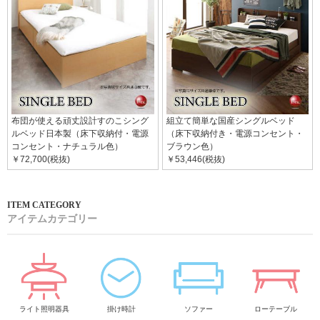
布団が使える頑丈設計すのこシング
組立て簡単な国産シングルベッド
ルベッド日本製（床下収納付・電源
（床下収納付き・電源コンセント・
コンセント・ナチュラル色）
ブラウン色）
￥72,700(税抜)
￥53,446(税抜)
アイテムカテゴリー
ライト照明器具
掛け時計
ソファー
ローテーブル