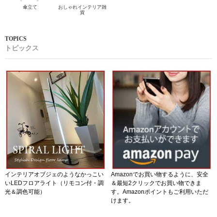
傘立て
おしゃれインテリア雑
貨
トピックス
インテリアオブジェのようなかっこい
Amazonでお買い物するように、安全
いLEDフロアライト（リモコン付・調
＆最短2クリックでお買い物できま
光＆調色可能）
す。Amazonポイントもご利用いただ
けます。