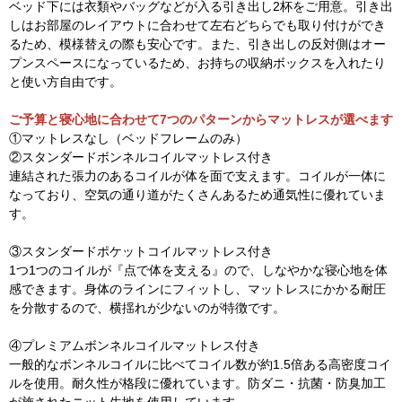
ベッド下には衣類やバッグなどが入る引き出し2杯をご用意。引き出
しはお部屋のレイアウトに合わせて左右どちらでも取り付けができ
るため、模様替えの際も安心です。また、引き出しの反対側はオー
プンスペースになっているため、お持ちの収納ボックスを入れたり
と使い方自由です。
ご予算と寝心地に合わせて7つのパターンからマットレスが選べます
①マットレスなし（ベッドフレームのみ）
②スタンダードボンネルコイルマットレス付き
連結された張力のあるコイルが体を面で支えます。コイルが一体に
なっており、空気の通り道がたくさんあるため通気性に優れていま
す。
③スタンダードポケットコイルマットレス付き
1つ1つのコイルが『点で体を支える』ので、しなやかな寝心地を体
感できます。身体のラインにフィットし、マットレスにかかる耐圧
を分散するので、横揺れが少ないのが特徴です。
④プレミアムボンネルコイルマットレス付き
一般的なボンネルコイルに比べてコイル数が約1.5倍ある高密度コイ
ルを使用。耐久性が格段に優れています。防ダニ・抗菌・防臭加工
が施されたニット生地を使用しています。