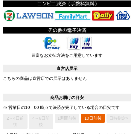
豊富なお支払方法をご用意しています
直営店展示
こちらの商品は直営店での展示はありません
商品お届けの目安
※ 営業日の10：00 時点で決済が完了している場合の目安です
2～4日前
4～6日前
1週間前後
10日前後
日時指定×
後
後