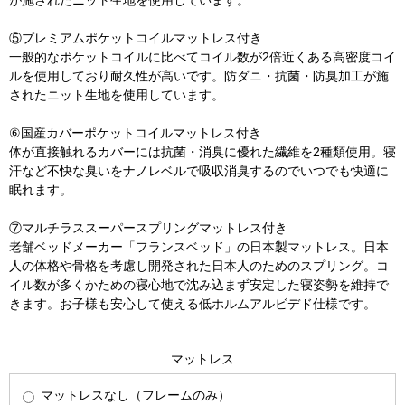
⑤プレミアムポケットコイルマットレス付き
一般的なポケットコイルに比べてコイル数が2倍近くある高密度コイ
ルを使用しており耐久性が高いです。防ダニ・抗菌・防臭加工が施
されたニット生地を使用しています。
⑥国産カバーポケットコイルマットレス付き
体が直接触れるカバーには抗菌・消臭に優れた繊維を2種類使用。寝
汗など不快な臭いをナノレベルで吸収消臭するのでいつでも快適に
眠れます。
⑦マルチラススーパースプリングマットレス付き
老舗ベッドメーカー「フランスベッド」の日本製マットレス。日本
人の体格や骨格を考慮し開発された日本人のためのスプリング。コ
イル数が多くかための寝心地で沈み込まず安定した寝姿勢を維持で
きます。お子様も安心して使える低ホルムアルビデド仕様です。
マットレス
マットレスなし（フレームのみ）