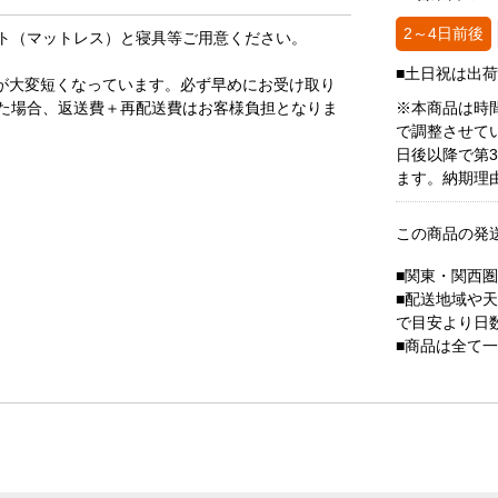
2～4日前後
ト（マットレス）と寝具等ご用意ください。
■土日祝は出
が大変短くなっています。必ず早めにお受け取り
た場合、返送費＋再配送費はお客様負担となりま
※本商品は時
で調整させて
日後以降で第
ます。納期理
この商品の発
■関東・関西
■配送地域や
で目安より日
■商品は全て