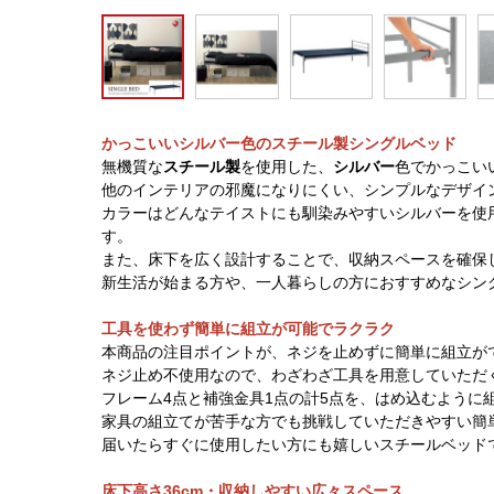
かっこいいシルバー色のスチール製シングルベッド
無機質な
スチール製
を使用した、
シルバー
色でかっこい
他のインテリアの邪魔になりにくい、シンプルなデザイ
カラーはどんなテイストにも馴染みやすいシルバーを使
す。
また、床下を広く設計することで、収納スペースを確保
新生活が始まる方や、一人暮らしの方におすすめなシン
工具を使わず簡単に組立が可能でラクラク
本商品の注目ポイントが、ネジを止めずに簡単に組立が
ネジ止め不使用なので、わざわざ工具を用意していただ
フレーム4点と補強金具1点の計5点を、はめ込むように
家具の組立てが苦手な方でも挑戦していただきやすい簡
届いたらすぐに使用したい方にも嬉しいスチールベッド
床下高さ36cm・収納しやすい広々スペース