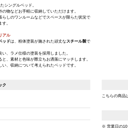
れたシングルベッド。
外の物などお手軽に収納していただけます。
暮らしのワンルームなどでスペースが限らた状況で
ます。
リアル
ベッド
は、粉体塗装が施された頑丈な
スチール製
で
良い、ラメ仕様の塗装を採用しました。
ると、素材と色味が際立ちお洒落にマッチします。
しい、収納について考えられたベッドです。
ック
こちらの商品
※ 営業日の1