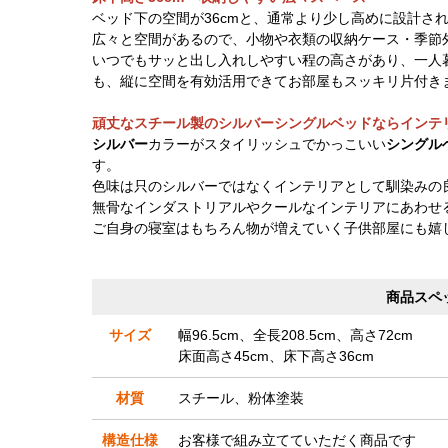
ベッド下の空間が36cmと、通常より少し高めに設計さ
広々と空間があるので、小物や衣類の収納ケース・季節
いつでもサッと出し入れしやすい程の高さがあり、一人
も、縦に空間を有効活用できてお部屋もスッキリ片付き
頑丈なスチール製のシルバーシングルベッドならインテ
シルバー
カラーがスタイリッシュでかっこいい
シングル
す。
色味は只のシルバーではなくインテリアとして馴染みの
無骨なインダストリアルやクールなインテリアにあわせ
ご自身の寝室はもちろん物が増えていく子供部屋にも嬉
商品スペ
サイズ
幅96.5cm、全長208.5cm、高さ72cm
床面高さ45cm、床下高さ36cm
材質
スチール、粉体塗装
構造仕様
お客様で組み立てていただく商品です