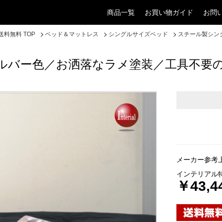
商品一覧
お買い物ガイド
お問
料無料 TOP
ベッド＆マットレス
シングルサイズベッド
スチール製シン
ルバー色／お洒落なラメ塗装／工具不要
メーカー参考上
インテリアル
￥43,4