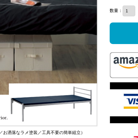
数量：
ー色／お洒落なラメ塗装／工具不要の簡単組立）