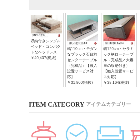
収納付きシングル
ベッド・コンパク
幅110cm・モダン
幅120cm・セラミ
トなヘッドレス
なブラック石目柄
ック柄ローテーブ
￥40,437(税抜)
センターテーブル
ル（完成品／大容
（完成品）【搬入
量の収納付き）
設置サービス対
【搬入設置サービ
応】
ス対応】
￥31,800(税抜)
￥38,164(税抜)
アイテムカテゴリー