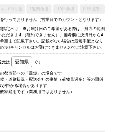
4～6日前後
1週間前後
10日前後
日時指定×
荷を行っておりません（営業日でのカウントとなります）
間指定不可 ※お届け日のご希望がある際は、努力の範囲
いただきます（確約できません）。備考欄に決済日から4
3希望まで記載下さい。記載がない場合は最短手配となり
由でのキャンセルはお受けできませんのでご注意下さい。
愛知県
送元は
です
圏の都市部への「最短」の場合です
天候・道路状況・配送会社の事情（荷物量過多）等の関係
数が掛かる場合があります
一般家庭用です（業務用ではありません）