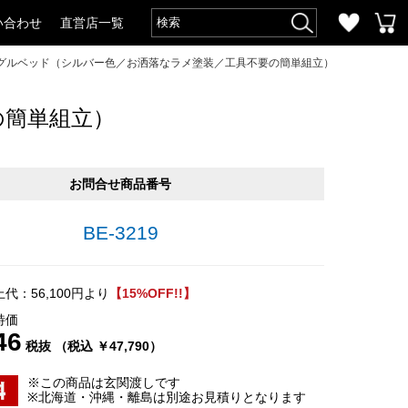
い合わせ
直営店一覧
グルベッド（シルバー色／お洒落なラメ塗装／工具不要の簡単組立）
の簡単組立）
お問合せ商品番号
BE-3219
代：56,100円より
【15%OFF!!】
特価
46
税抜 （税込 ￥47,790）
※この商品は玄関渡しです
※北海道・沖縄・離島は別途お見積りとなります