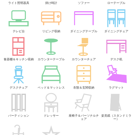
ライト照明器具
掛け時計
ソファー
ローテーブル
テレビ台
リビング収納
ダイニングテーブル
ダイニングチェア
食器棚＆キッチン収納
カウンターテーブル
カウンターチェア
デスク机
デスクチェア
ベッド＆マットレス
衣類＆玄関収納
ラグマット
パーティション
ドレッサー
座椅子＆パーソナルチ
姿見鏡（スタンドミラ
ェア
ー）