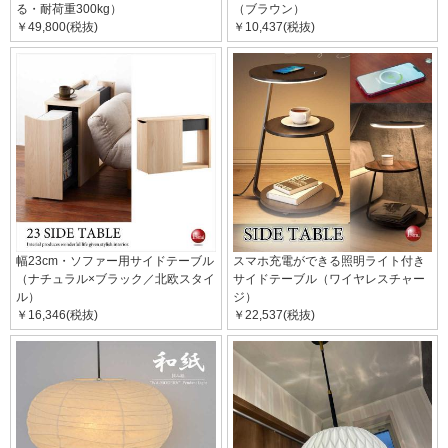
る・耐荷重300kg）
（ブラウン）
￥49,800(税抜)
￥10,437(税抜)
幅23cm・ソファー用サイドテーブル
スマホ充電ができる照明ライト付き
（ナチュラル×ブラック／北欧スタイ
サイドテーブル（ワイヤレスチャー
ル）
ジ）
￥16,346(税抜)
￥22,537(税抜)