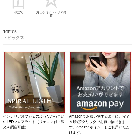
傘立て
おしゃれインテリア雑
貨
トピックス
インテリアオブジェのようなかっこい
Amazonでお買い物するように、安全
いLEDフロアライト（リモコン付・調
＆最短2クリックでお買い物できま
光＆調色可能）
す。Amazonポイントもご利用いただ
けます。