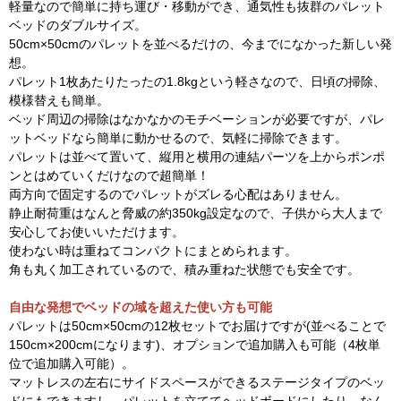
軽量なので簡単に持ち運び・移動ができ、通気性も抜群のパレット
ベッドのダブルサイズ。
50cm×50cmのパレットを並べるだけの、今までになかった新しい発
想。
パレット1枚あたりたったの1.8kgという軽さなので、日頃の掃除、
模様替えも簡単。
ベッド周辺の掃除はなかなかのモチベーションが必要ですが、パレ
ットベッドなら簡単に動かせるので、気軽に掃除できます。
パレットは並べて置いて、縦用と横用の連結パーツを上からポンポ
ンとはめていくだけなので超簡単！
両方向で固定するのでパレットがズレる心配はありません。
静止耐荷重はなんと脅威の約350kg設定なので、子供から大人まで
安心してお使いいただけます。
使わない時は重ねてコンパクトにまとめられます。
角も丸く加工されているので、積み重ねた状態でも安全です。
自由な発想でベッドの域を超えた使い方も可能
パレットは50cm×50cmの12枚セットでお届けですが(並べることで
150cm×200cmになります)、オプションで追加購入も可能（4枚単
位で追加購入可能）。
マットレスの左右にサイドスペースができるステージタイプのベッ