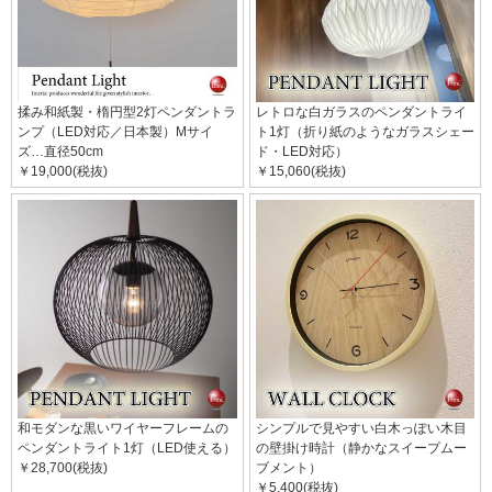
揉み和紙製・楕円型2灯ペンダントラ
レトロな白ガラスのペンダントライ
ンプ（LED対応／日本製）Mサイ
ト1灯（折り紙のようなガラスシェー
ズ…直径50cm
ド・LED対応）
￥19,000(税抜)
￥15,060(税抜)
和モダンな黒いワイヤーフレームの
シンプルで見やすい白木っぽい木目
ペンダントライト1灯（LED使える）
の壁掛け時計（静かなスイープムー
￥28,700(税抜)
ブメント）
￥5,400(税抜)