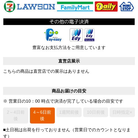
豊富なお支払方法をご用意しています
直営店展示
こちらの商品は直営店での展示はありません
商品お届けの目安
※ 営業日の10：00 時点で決済が完了している場合の目安です
2～4日前
4～6日前
1週間前後
10日前後
日時指定×
後
後
■土日祝は出荷を行っておりません（営業日でのカウントとなりま
す）