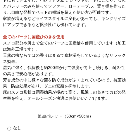
ドにもできますし、パレットを立ててヘッドボードにしたり、なん
とパレットのみを使ってソファー、ローテーブル、置き棚を作った
り…自由な発想でベッドの領域を超えた使い方が可能です。
家族が増えるなどライフスタイルに変化があっても、キングサイズ
にアップできるなど拡張性にも優れています。
全てのパーツに国産ひのきを使用
スノコ部分や脚まで全てのパーツに国産檜を使用しています（加工
は海外工場です）。
天然の檜ならではの香りはまるで森林浴をしているようなリラック
ス効果。
湿気に強く、伐採後も約200年かけて強度が向上し続ける、耐久性
の高さで安心感があります。
芳香成分の中に様々な菌を防ぐ成分がふくまれているので、抗菌効
果・防虫効果があり、ダニの繁殖を抑制します。
床のスノコ形状は調湿効果が極めて高く、風通しの良さでカビの発
生率を抑え、オールシーズン快適にお使いいただけます。
追加パレット（50cm×50cm）
なし