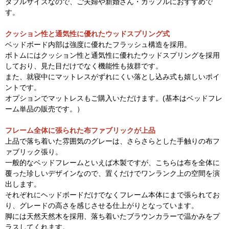
ダブルサイズなので、ご夫婦や新婚さん・カップルにおすすめで
す。
クッション性と通気性に優れたウッドスプリング式
ベッドボード内部は強度に優れたフラッシュ構造を採用。
ボトムにはクッション性と通気性に優れたウッドスプリングを採用
しており、見た目だけでなく機能性も抜群です。
また、就寝中にマットレスがずれにくい落とし込み式も嬉しいポイ
ントです。
オプションでマットレスもご購入いただけます。(基本はベッドフレ
ーム単品の販売です。）
フレーム全体に張られた布ファブリックが上品
上品で落ち着いた雰囲気のグレーは、さらさらとした手触りの布フ
ァブリック張り。
一般的なベッドフレームといえば木製ですが、こちらは布を全体に
覆った珍しいデザインなので、置くだけでワンランク上の空間を演
出します。
それぞれにヘッドボードだけでなくフレーム本体にまで張られてお
り、グレードの高さを感じさせる仕上がりとなっています。
脚には天然天然木を採用、落ち着いたブラウンカラーで温かみをプ
ラスしてくれます。