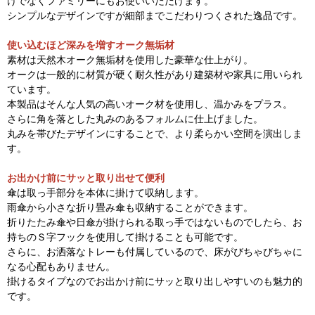
けでなくファミリーにもお使いいただけます。
シンプルなデザインですが細部までこだわりつくされた逸品です。
使い込むほど深みを増すオーク無垢材
素材は天然木オーク無垢材を使用した豪華な仕上がり。
オークは一般的に材質が硬く耐久性があり建築材や家具に用いられ
ています。
本製品はそんな人気の高いオーク材を使用し、温かみをプラス。
さらに角を落とした丸みのあるフォルムに仕上げました。
丸みを帯びたデザインにすることで、より柔らかい空間を演出しま
す。
お出かけ前にサッと取り出せて便利
傘は取っ手部分を本体に掛けて収納します。
雨傘から小さな折り畳み傘も収納することができます。
折りたたみ傘や日傘が掛けられる取っ手ではないものでしたら、お
持ちのＳ字フックを使用して掛けることも可能です。
さらに、お洒落なトレーも付属しているので、床がびちゃびちゃに
なる心配もありません。
掛けるタイプなのでお出かけ前にサッと取り出しやすいのも魅力的
です。