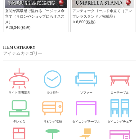
玄関が高級感で溢れるゴージャス傘
アンティークゴールド傘立て（アン
立て（サロンやショップにもオスス
ブレラスタンド／完成品）
メ）
￥6,800(税抜)
￥26,346(税抜)
アイテムカテゴリー
ライト照明器具
掛け時計
ソファー
ローテーブル
テレビ台
リビング収納
ダイニングテーブル
ダイニングチェア