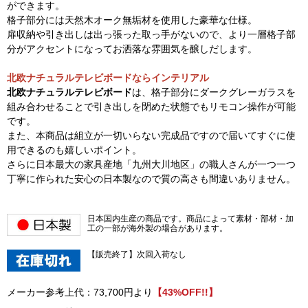
ができます。
格子部分には天然木オーク無垢材を使用した豪華な仕様。
扉収納や引き出しは出っ張った取っ手がないので、より一層格子部
分がアクセントになってお洒落な雰囲気を醸しだします。
北欧ナチュラルテレビボードならインテリアル
北欧ナチュラルテレビボード
は、格子部分にダークグレーガラスを
組み合わせることで引き出しを閉めた状態でもリモコン操作が可能
です。
また、本商品は組立が一切いらない完成品ですので届いてすぐに使
用できるのも嬉しいポイント。
さらに日本最大の家具産地「九州大川地区」の職人さんが一つ一つ
丁寧に作られた安心の日本製なので質の高さも間違いありません。
日本国内生産の商品です。商品によって素材・部材・加
工の一部が海外製の場合があります。
【販売終了】次回入荷なし
メーカー参考上代：73,700円より
【43%OFF!!】