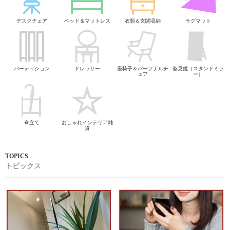
デスクチェア
ベッド＆マットレス
衣類＆玄関収納
ラグマット
パーティション
ドレッサー
座椅子＆パーソナルチ
姿見鏡（スタンドミラ
ェア
ー）
傘立て
おしゃれインテリア雑
貨
トピックス