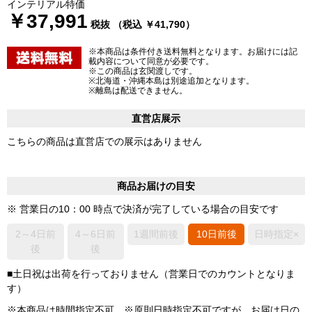
インテリアル特価
￥37,991
税抜 （税込 ￥41,790）
※本商品は条件付き送料無料となります。お届けには記
載内容について同意が必要です。
※この商品は玄関渡しです。
※北海道・沖縄本島は別途追加となります。
※離島は配送できません。
直営店展示
こちらの商品は直営店での展示はありません
商品お届けの目安
※ 営業日の10：00 時点で決済が完了している場合の目安です
2～4日前
4～6日前
1週間前後
10日前後
日時指定×
後
後
■土日祝は出荷を行っておりません（営業日でのカウントとなりま
す）
※本商品は時間指定不可 ※原則日時指定不可ですが、お届け日の