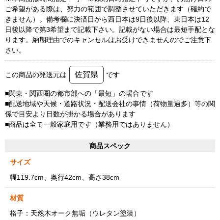
ご希望がある際は、努力の範囲で調整させていただきます（確約で
きません）。備考欄に決済日から西日本は9日後以降、東日本は12
日後以降で第3希望まで記載下さい。記載がない場合は最短手配とな
ります。納期理由でのキャンセルはお受けできませんのでご注意下
さい。
佐賀県
この商品の発送元は
です
■関東・関西圏の都市部への「最短」の場合です
■配送地域や天候・道路状況・配送会社の事情（荷物量過多）等の関
係で目安より日数が掛かる場合があります
■商品は全て一般家庭用です（業務用ではありません）
商品スペック
サイズ
幅119.7cm、奥行42cm、高さ38cm
材質
格子：天然木オーク無垢（ウレタン塗装）