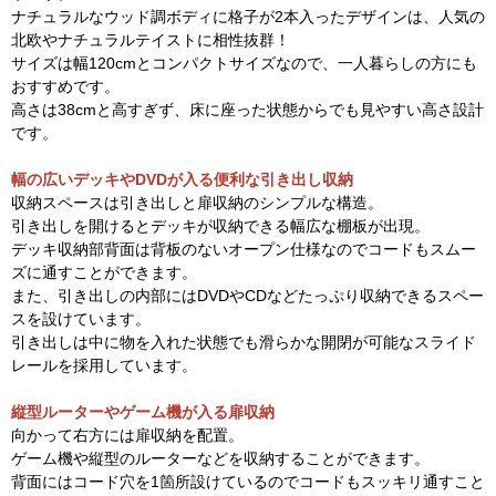
ナチュラルなウッド調ボディに格子が2本入ったデザインは、人気の
北欧やナチュラルテイストに相性抜群！
サイズは幅120cmとコンパクトサイズなので、一人暮らしの方にも
おすすめです。
高さは38cmと高すぎず、床に座った状態からでも見やすい高さ設計
です。
幅の広いデッキやDVDが入る便利な引き出し収納
収納スペースは引き出しと扉収納のシンプルな構造。
引き出しを開けるとデッキが収納できる幅広な棚板が出現。
デッキ収納部背面は背板のないオープン仕様なのでコードもスムー
ズに通すことができます。
また、引き出しの内部にはDVDやCDなどたっぷり収納できるスペー
スを設けています。
引き出しは中に物を入れた状態でも滑らかな開閉が可能なスライド
レールを採用しています。
縦型ルーターやゲーム機が入る扉収納
向かって右方には扉収納を配置。
ゲーム機や縦型のルーターなどを収納することができます。
背面にはコード穴を1箇所設けているのでコードもスッキリ通すこと