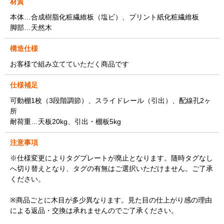
材質
本体…合成樹脂化粧繊維板（塩ビ）、プリント紙化粧繊維板
脚部…天然木
構造仕様
お客様で組み立てていただく商品です
仕様補足
可動棚1枚（3段階調節）、スライドレール（引出）、配線孔2ヶ
所
耐荷重…天板20kg、引出・棚板5kg
注意事項
※仕様変更によりタグプレートが廃止となります。随時タグなし
へ切り替えとなり、タグの有無はご選択いただけません。ご了承
ください。
※商品ごとに木目が多少異なります。見た目の仕上がり感の理由
による返品・交換は承れませんのでご了承ください。