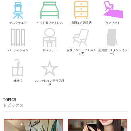
デスクチェア
ベッド＆マットレス
衣類＆玄関収納
ラグマット
パーティション
ドレッサー
座椅子＆パーソナルチ
姿見鏡（スタンドミラ
ェア
ー）
傘立て
おしゃれインテリア雑
貨
トピックス