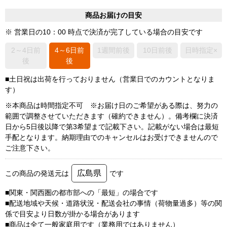
商品お届けの目安
※ 営業日の10：00 時点で決済が完了している場合の目安です
2～4日前
4～6日前
1週間前後
10日前後
日時指定×
後
後
■土日祝は出荷を行っておりません（営業日でのカウントとなりま
す）
※本商品は時間指定不可 ※お届け日のご希望がある際は、努力の
範囲で調整させていただきます（確約できません）。備考欄に決済
日から5日後以降で第3希望まで記載下さい。記載がない場合は最短
手配となります。納期理由でのキャンセルはお受けできませんので
ご注意下さい。
広島県
この商品の発送元は
です
■関東・関西圏の都市部への「最短」の場合です
■配送地域や天候・道路状況・配送会社の事情（荷物量過多）等の関
係で目安より日数が掛かる場合があります
■商品は全て一般家庭用です（業務用ではありません）