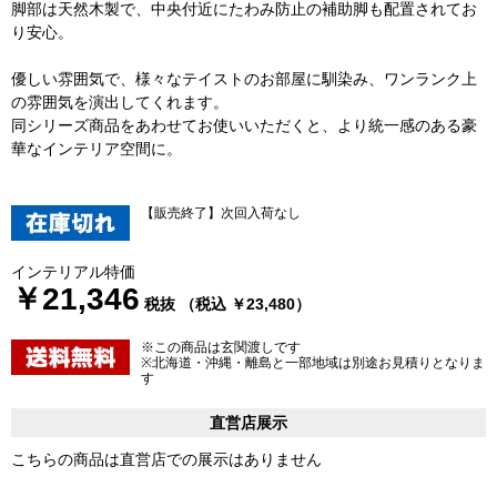
脚部は天然木製で、中央付近にたわみ防止の補助脚も配置されてお
り安心。
優しい雰囲気で、様々なテイストのお部屋に馴染み、ワンランク上
の雰囲気を演出してくれます。
同シリーズ商品をあわせてお使いいただくと、より統一感のある豪
華なインテリア空間に。
【販売終了】次回入荷なし
インテリアル特価
￥21,346
税抜 （税込 ￥23,480）
※この商品は玄関渡しです
※北海道・沖縄・離島と一部地域は別途お見積りとなりま
す
直営店展示
こちらの商品は直営店での展示はありません