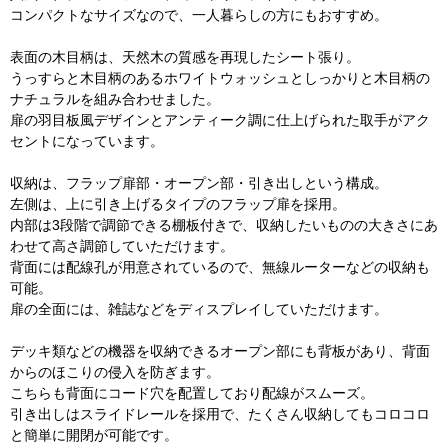
コンパクトなサイズなので、一人暮らしの方にもおすすめ。
表面の木目柄は、天然木の質感を再現したシート張り。
うっすらと木目柄のあるホワイトウォッシュとしっかりと木目柄の
ナチュラルを組み合わせました。
扉の羽目板風デザインとアンティーク調に仕上げられた取手がアク
セントになっています。
収納は、フラップ扉部・オープン部・引き出しという構成。
左側は、上に引き上げるタイプのフラップ扉を採用。
内部は3段階で調節できる棚板付きで、収納したいものの大きさにあ
わせて高さ調節していただけます。
背面には配線孔が用意されているので、無線ルーターなどの収納も
可能。
扉の全面には、雑誌などをディスプレイしていただけます。
デッキ類などの機器を収納できるオープン部にも背板があり、背面
からのほこりの侵入を防ぎます。
こちらも背面にコード穴を配置しており配線がスムーズ。
引き出しはスライドレールを採用で、たくさん収納してもコロコロ
と簡単に開閉が可能です。