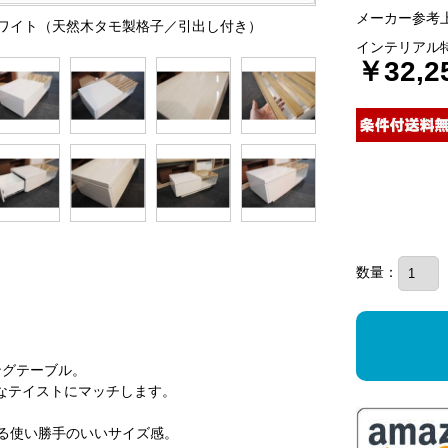
メーカー参考上
沢白ホワイト（天然木タモ製格子／引出し付き）
インテリアル
￥32,2
数量：
ングテーブル。
なテイストにマッチします。
える使い勝手のいいサイズ感。