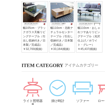
幅105cm・ブラッ
幅110cm・北欧ナ
幅110cm・おしゃ
クガラス天板リビ
チュラルセンター
れツヤありリビン
ングテーブル（引
テーブル（引出し
グテーブル（光沢
出し収納付き／日
収納付き／日本製
仕上げ／ホワイ
本製／完成品）
／完成品）
ト・グレー）
￥32,700(税抜)
￥33,164(税抜)
￥45,437(税抜)
アイテムカテゴリー
ライト照明器
掛け時計
ソファー
ロー
具