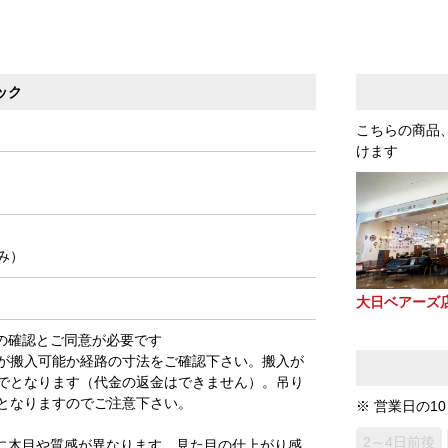
ック
こちらの商品
けます
み）
大日ベアーズ
3)の確認とご同意が必要です
が搬入可能か経路の寸法をご確認下さい。搬入が
でとなります（代金の返金はできません）。吊り
となりますのでご注意下さい。
※ 営業日の1
2～4日前後
に木目や質感が異なります。見た目の仕上がり感