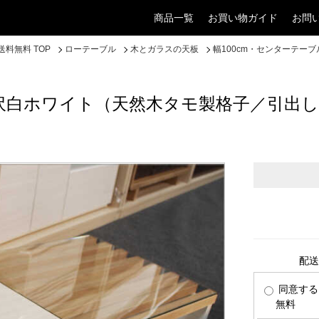
商品一覧
お買い物ガイド
お問
料無料 TOP
ローテーブル
木とガラスの天板
幅100cm・センターテ
光沢白ホワイト（天然木タモ製格子／引出
配送
同意する
無料