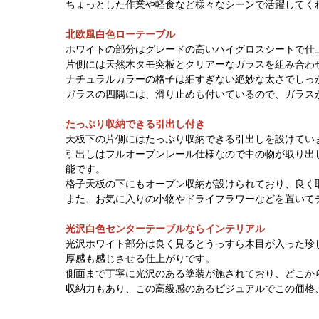
ちょっとした作業や軽食など様々なシーンで活躍してく
北欧風白色ローテーブル
ホワイトの部分はグレードの高いハイグロスシートで仕
片側には天然木タモ突板とクリアーなガラスを組み合わ
ナチュラルカラーの格子は細すぎない絶妙な太さでしっ
ガラスの四隅には、滑り止めも付いているので、ガラス
たっぷり収納できる引出し付き
天板下の片側にはたっぷり収納できる引出しを設けてい
引出しはフルオープンレール仕様なので中の物が取り出
能です。
格子天板の下にもオープン収納が設けられており、良く
また、お気に入りの小物やドライフラワーなどを置いて
光沢白色センターテーブルならインテリアル
光沢ホワイト部分は良く見るとうっすら木目が入った珍
厚感も感じさせる仕上がりです。
側面まで丁寧に光沢のある塗装が施されており、どこか
収納力もあり、この高級感のあるビジュアルでこの価格