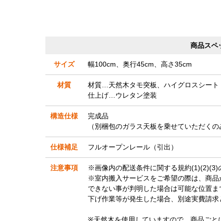
商品スペ
サイズ
幅100cm、奥行45cm、高さ35cm
材質
材質…天然木タモ突板、ハイグロスシート
仕上げ…ウレタン塗装
構造仕様
完成品
（別梱包のガラス天板を乗せていただくの
仕様補足
フルオープンレール（引出）
注意事項
※画像内の配送条件に関する規約(1)(2)(
※室内搬入サービスをご希望の際は、商品
できない事が判明した場合は可能な位置ま
下げ作業等が発生した場合、別途実費請求
※天然木を使用していますので、商品ごと