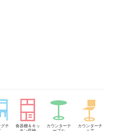
ングチ
食器棚＆キッ
カウンターテ
カウンターチ
ア
チン収納
ーブル
ェア