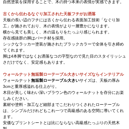
自然塗装を採用することで、木の持つ本来の表情が実感できます。
古くから伝わるなぐり加工された天板フチがお洒落
天板の長い辺のフチには古くから伝わる表面加工技術「なぐり加
工」が施されており、木の表情がより一層豊かになります。
横から見ても美しく、木の温もりをたっぷり感じられます。
存在感抜群の脚はバーチ材を採用。
シックなラッカー塗装が施されたブラックカラーで全体を引き締め
てくれます。
脚は4本脚ではなくお洒落なコの字型なので見た目のスタイリッシュ
さだけでなく、安定感もあります。
ウォールナット無垢製ローテーブル大きいサイズならインテリアル
ウォールナット
無垢製ローテーブル大きい
サイズは、天板の厚み
3cmと重厚感溢れる仕上がり。
木目が美しく味わい深いブラウン色のウォールナットを存分にお楽
しみください。
素材や塗料・加工など細部までこだわりつくされたローテーブル
は、シンプルだけれどもこれ一つで高級感のある空間に導いてくれ
ます。
安価なプリントシートとは比にならない高級感たっぷりの天然木
製。