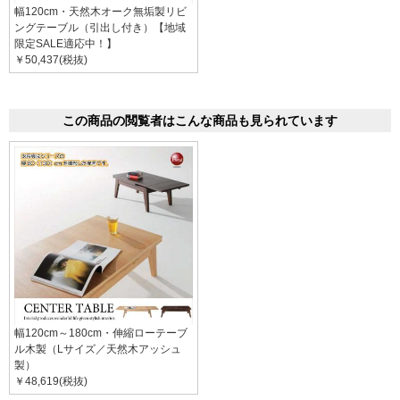
幅120cm・天然木オーク無垢製リビ
ングテーブル（引出し付き）【地域
限定SALE適応中！】
￥50,437(税抜)
この商品の閲覧者はこんな商品も見られています
幅120cm～180cm・伸縮ローテーブ
ル木製（Lサイズ／天然木アッシュ
製）
￥48,619(税抜)