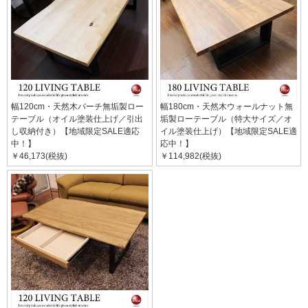
幅120cm・天然木バーチ無垢製ロー
幅180cm・天然木ウォールナット無
テーブル（オイル塗装仕上げ／引出
垢製ローテーブル（特大サイズ／オ
し収納付き）【地域限定SALE適応
イル塗装仕上げ）【地域限定SALE適
中！】
応中！】
￥46,173(税抜)
￥114,982(税抜)