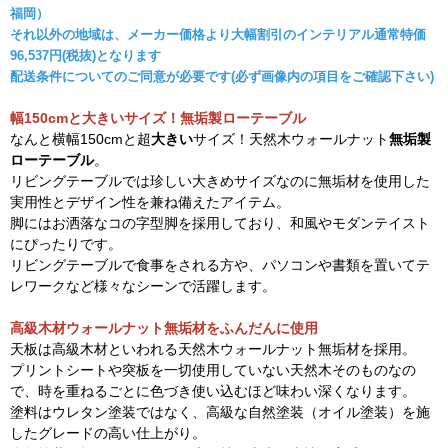
福岡）
それ以外の地域は、メーカー価格より大幅割引のインテリアル通常特価
96,537円(税抜)となります
配送条件についてのご同意が必要です(必ず画像内の項目をご確認下さい)
幅150cmと大きいサイズ！無垢製ローテーブル
なんと横幅150cmと超
大きい
サイズ！天然木ウォールナット
無垢製
ローテーブル
。
リビングテーブルでは珍しい大きめサイズなのに無垢材を使用した
実用性とデザイン性を兼ね備えたアイテム。
脚にはお洒落なコの字型脚を採用しており、和風やモダンテイスト
にぴったりです。
リビングテーブルで食事をされる方や、パソコンや書類を置いてテ
レワークなど様々なシーンで活躍します。
高級木材ウォールナット無垢材をふんだんに使用
天板は高級木材といわれる天然木ウォールナット無垢材を採用。
プリントシートや突板を一切使用していない天然木そのものなの
で、時を重ねるごとに色づき使い込むほど味わい深くなります。
塗料はウレタン塗装ではなく、高級な自然塗装（オイル塗装）を施
したグレードの高い仕上がり。