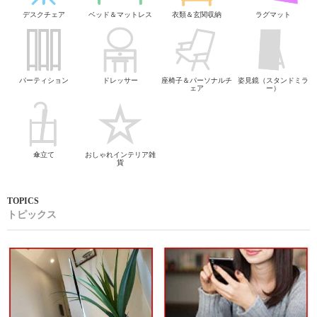
デスクチェア
ベッド＆マットレス
衣類＆玄関収納
ラグマット
パーティション
ドレッサー
座椅子＆パーソナルチ
姿見鏡（スタンドミラ
ェア
ー）
傘立て
おしゃれインテリア雑
貨
トピックス