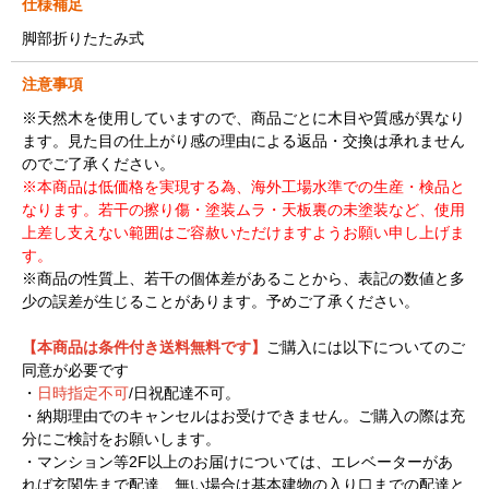
仕様補足
脚部折りたたみ式
注意事項
※天然木を使用していますので、商品ごとに木目や質感が異なり
ます。見た目の仕上がり感の理由による返品・交換は承れません
のでご了承ください。
※本商品は低価格を実現する為、海外工場水準での生産・検品と
なります。若干の擦り傷・塗装ムラ・天板裏の未塗装など、使用
上差し支えない範囲はご容赦いただけますようお願い申し上げま
す。
※商品の性質上、若干の個体差があることから、表記の数値と多
少の誤差が生じることがあります。予めご了承ください。
【本商品は条件付き送料無料です】
ご購入には以下についてのご
同意が必要です
・
日時指定不可
/日祝配達不可。
・納期理由でのキャンセルはお受けできません。ご購入の際は充
分にご検討をお願いします。
・マンション等2F以上のお届けについては、エレベーターがあ
れば玄関先まで配達、無い場合は基本建物の入り口までの配達と