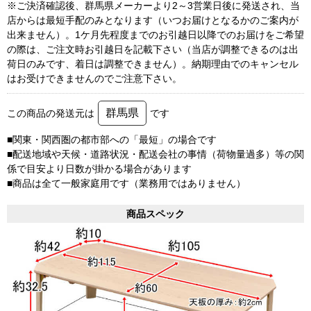
※ご決済確認後、群馬県メーカーより2～3営業日後に発送され、当
店からは最短手配のみとなります（いつお届けとなるかのご案内が
出来ません）。1ケ月先程度までのお引越日以降でのお届けをご希望
の際は、ご注文時お引越日を記載下さい（当店が調整できるのは出
荷日のみです、着日は調整できません）。納期理由でのキャンセル
はお受けできませんのでご注意下さい。
群馬県
この商品の発送元は
です
■関東・関西圏の都市部への「最短」の場合です
■配送地域や天候・道路状況・配送会社の事情（荷物量過多）等の関
係で目安より日数が掛かる場合があります
■商品は全て一般家庭用です（業務用ではありません）
商品スペック