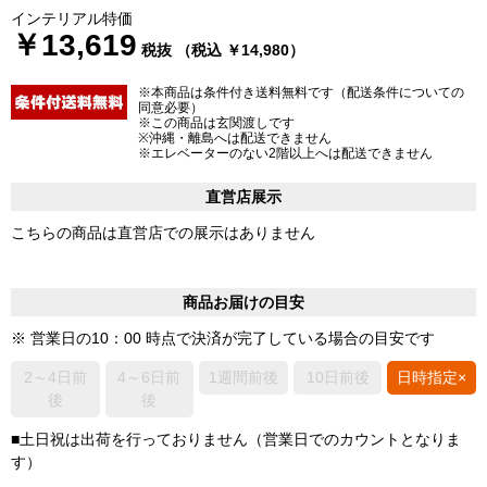
インテリアル特価
￥13,619
税抜 （税込 ￥14,980）
※本商品は条件付き送料無料です（配送条件についての
同意必要）
※この商品は玄関渡しです
※沖縄・離島へは配送できません
※エレベーターのない2階以上へは配送できません
直営店展示
こちらの商品は直営店での展示はありません
商品お届けの目安
※ 営業日の10：00 時点で決済が完了している場合の目安です
2～4日前
4～6日前
1週間前後
10日前後
日時指定×
後
後
■土日祝は出荷を行っておりません（営業日でのカウントとなりま
す）