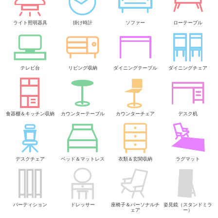
ライト照明器具
掛け時計
ソファー
ローテーブル
テレビ台
リビング収納
ダイニングテーブル
ダイニングチェア
食器棚＆キッチン収納
カウンターテーブル
カウンターチェア
デスク机
デスクチェア
ベッド＆マットレス
衣類＆玄関収納
ラグマット
パーティション
ドレッサー
座椅子＆パーソナルチ
姿見鏡（スタンドミラ
ェア
ー）