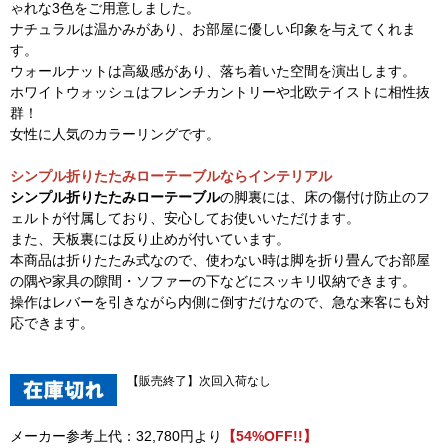
ゃれな3色をご用意しました。
ナチュラルは温かみがあり、お部屋に優しい印象を与えてくれま
す。
ウォールナットは高級感があり、落ち着いた空間を演出します。
ホワイトウォッシュはフレンチカントリーや北欧テイストに相性抜
群！
女性に人気のカラーリングです。
シンプル折りたたみローテーブルならインテリアル
シンプル折りたたみローテーブル
の脚裏には、床の傷付け防止のフ
ェルトが付属しており、安心してお使いいただけます。
また、天板裏には反り止めが付いています。
本商品は折りたたみ式なので、使わない時は脚を折り畳んでお部屋
の隅や家具の隙間・ソファーの下などにスッキリ収納できます。
操作はレバーを引きながら内側に倒すだけなので、急な来客にも対
応できます。
【販売終了】次回入荷なし
メーカー参考上代：32,780円より
【54%OFF!!】