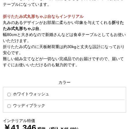
テーブルになっています。
折りたたみ式丸形ちゃぶ台ならインテリアル
丸みのあるデザインがお部屋に柔らかい印象を与えてくれる
折りた
たみ式丸形ちゃぶ台
。
幅80cmと大きめなので新婚さんなどは食卓テーブルとしてもお使い
いただけます。
折りたたみ式なのに天板耐荷重は約30kgと丈夫な設計になっており
安心です。
難しい組み立てなどが一切ない完成品でのお届けですので、届いて
すぐにお使いいただけるのも魅力的です。
カラー
ホワイトウォッシュ
ウッディブラック
インテリアル特価
￥41,346
税抜 （税込 ￥45,480）