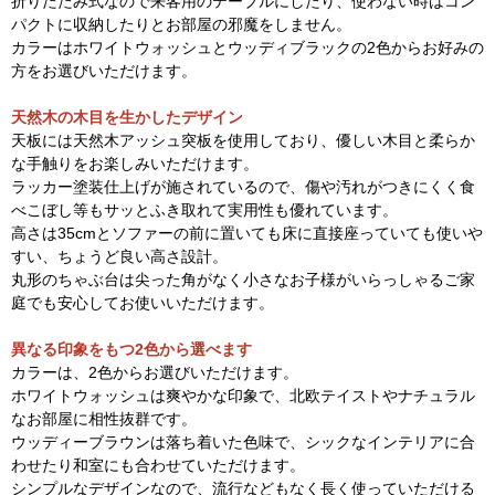
折りたたみ式なので来客用のテーブルにしたり、使わない時はコン
パクトに収納したりとお部屋の邪魔をしません。
カラーはホワイトウォッシュとウッディブラックの2色からお好みの
方をお選びいただけます。
天然木の木目を生かしたデザイン
天板には天然木アッシュ突板を使用しており、優しい木目と柔らか
な手触りをお楽しみいただけます。
ラッカー塗装仕上げが施されているので、傷や汚れがつきにくく食
べこぼし等もサッとふき取れて実用性も優れています。
高さは35cmとソファーの前に置いても床に直接座っていても使いや
すい、ちょうど良い高さ設計。
丸形のちゃぶ台は尖った角がなく小さなお子様がいらっしゃるご家
庭でも安心してお使いいただけます。
異なる印象をもつ2色から選べます
カラーは、2色からお選びいただけます。
ホワイトウォッシュは爽やかな印象で、北欧テイストやナチュラル
なお部屋に相性抜群です。
ウッディーブラウンは落ち着いた色味で、シックなインテリアに合
わせたり和室にも合わせていただけます。
シンプルなデザインなので、流行などもなく長く使っていただける