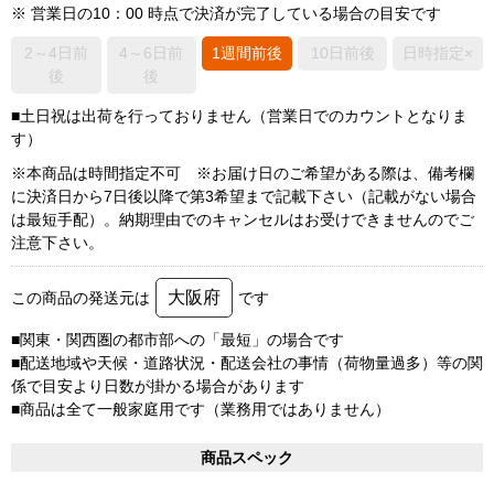
※ 営業日の10：00 時点で決済が完了している場合の目安です
2～4日前
4～6日前
1週間前後
10日前後
日時指定×
後
後
■土日祝は出荷を行っておりません（営業日でのカウントとなりま
す）
※本商品は時間指定不可 ※お届け日のご希望がある際は、備考欄
に決済日から7日後以降で第3希望まで記載下さい（記載がない場合
は最短手配）。納期理由でのキャンセルはお受けできませんのでご
注意下さい。
大阪府
この商品の発送元は
です
■関東・関西圏の都市部への「最短」の場合です
■配送地域や天候・道路状況・配送会社の事情（荷物量過多）等の関
係で目安より日数が掛かる場合があります
■商品は全て一般家庭用です（業務用ではありません）
商品スペック