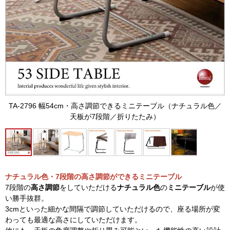
TA-2796 幅54cm・高さ調節できるミニテーブル（ナチュラル色／
天板が7段階／折りたたみ）
ナチュラル色・7段階の高さ調節ができるミニテーブル
7段階の
高さ調節
をしていただける
ナチュラル色
の
ミニテーブル
が使
い勝手抜群。
3cmといった細かな間隔で調節していただけるので、座る場所が変
わっても最適な高さにしていただけます。