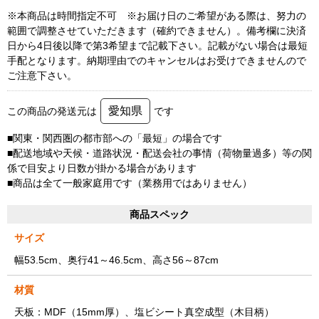
※本商品は時間指定不可 ※お届け日のご希望がある際は、努力の
範囲で調整させていただきます（確約できません）。備考欄に決済
日から4日後以降で第3希望まで記載下さい。記載がない場合は最短
手配となります。納期理由でのキャンセルはお受けできませんので
ご注意下さい。
愛知県
この商品の発送元は
です
■関東・関西圏の都市部への「最短」の場合です
■配送地域や天候・道路状況・配送会社の事情（荷物量過多）等の関
係で目安より日数が掛かる場合があります
■商品は全て一般家庭用です（業務用ではありません）
商品スペック
サイズ
幅53.5cm、奥行41～46.5cm、高さ56～87cm
材質
天板：MDF（15mm厚）、塩ビシート真空成型（木目柄）