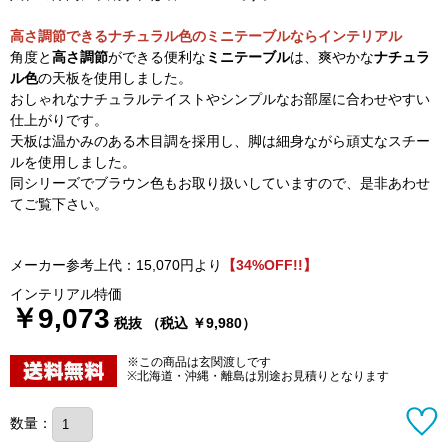
高さ調節できるナチュラル色のミニテーブルならインテリアル
角度と
高さ調節
ができる便利な
ミニテーブル
は、爽やかな
ナチュラ
ル色
の天板を使用しました。
おしゃれなナチュラルテイストやシンプルなお部屋に合わせやすい
仕上がりです。
天板は温かみのある木目調を採用し、脚は細身ながら頑丈なスチー
ルを使用しました。
同シリーズでブラウン色もお取り扱いしていますので、是非あわせ
てご覧下さい。
メーカー参考上代：15,070円より
【34%OFF!!】
インテリアル特価
￥9,073
税抜 （税込 ￥9,980）
※この商品は玄関渡しです
※北海道・沖縄・離島は別途お見積りとなります
数量：