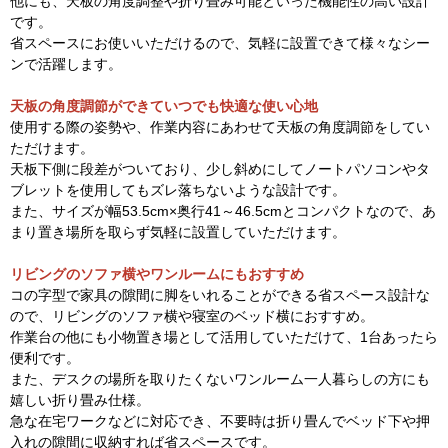
他にも、天板の角度調整や折り畳み可能といった機能性の高い設計
です。
省スペースにお使いいただけるので、気軽に設置できて様々なシー
ンで活躍します。
天板の角度調節ができていつでも快適な使い心地
使用する際の姿勢や、作業内容にあわせて天板の角度調節をしてい
ただけます。
天板下側に段差がついており、少し斜めにしてノートパソコンやタ
ブレットを使用してもズレ落ちないような設計です。
また、サイズが幅53.5cm×奥行41～46.5cmとコンパクトなので、あ
まり置き場所を取らず気軽に設置していただけます。
リビングのソファ横やワンルームにもおすすめ
コの字型で家具の隙間に脚をいれることができる省スペース設計な
ので、リビングのソファ横や寝室のベッド横におすすめ。
作業台の他にも小物置き場として活用していただけて、1台あったら
便利です。
また、デスクの場所を取りたくないワンルーム一人暮らしの方にも
嬉しい折り畳み仕様。
急な在宅ワークなどに対応でき、不要時は折り畳んでベッド下や押
入れの隙間に収納すれば省スペースです。