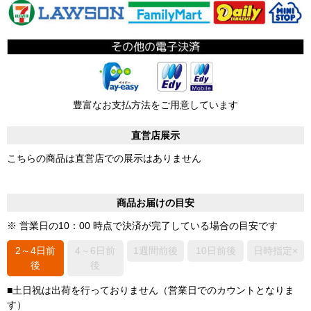
豊富なお支払方法をご用意しています
直営店展示
こちらの商品は直営店での展示はありません
商品お届けの目安
※ 営業日の10：00 時点で決済が完了している場合の目安です
2～4日前
4～6日前
1週間前後
10日前後
日時指定×
後
後
■土日祝は出荷を行っておりません（営業日でのカウントとなりま
す）