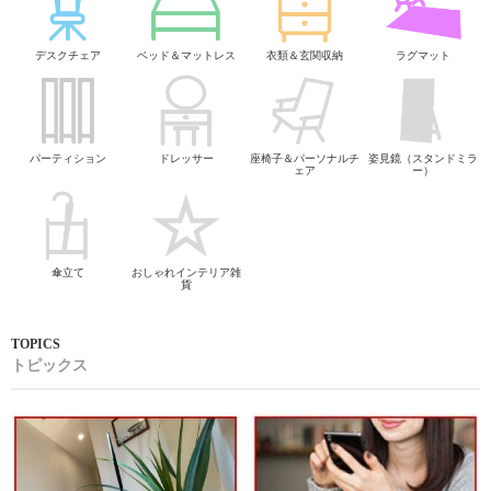
デスクチェア
ベッド＆マットレス
衣類＆玄関収納
ラグマット
パーティション
ドレッサー
座椅子＆パーソナルチ
姿見鏡（スタンドミラ
ェア
ー）
傘立て
おしゃれインテリア雑
貨
トピックス