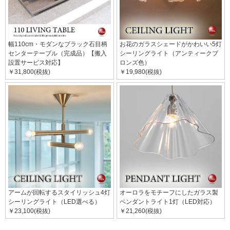
幅110cm・モダンなブラック石目柄
お花のガラスシェードがかわいい5灯
センターテーブル（完成品）【搬入
シーリングライト（アンティークブ
設置サービス対応】
ロンズ色）
￥31,800(税抜)
￥19,980(税抜)
アームが回転するスタイリッシュ4灯
オーロラをモチーフにしたガラス製
シーリングライト（LED選べる）
ペンダントライト1灯（LED対応）
￥23,100(税抜)
￥21,260(税抜)