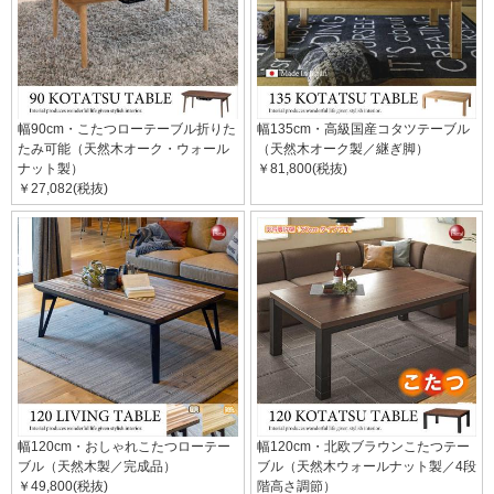
幅90cm・こたつローテーブル折りた
幅135cm・高級国産コタツテーブル
たみ可能（天然木オーク・ウォール
（天然木オーク製／継ぎ脚）
ナット製）
￥81,800(税抜)
￥27,082(税抜)
幅120cm・おしゃれこたつローテー
幅120cm・北欧ブラウンこたつテー
ブル（天然木製／完成品）
ブル（天然木ウォールナット製／4段
￥49,800(税抜)
階高さ調節）