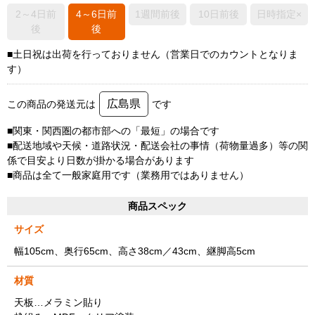
2～4日前
4～6日前
1週間前後
10日前後
日時指定×
後
後
■土日祝は出荷を行っておりません（営業日でのカウントとなりま
す）
広島県
この商品の発送元は
です
■関東・関西圏の都市部への「最短」の場合です
■配送地域や天候・道路状況・配送会社の事情（荷物量過多）等の関
係で目安より日数が掛かる場合があります
■商品は全て一般家庭用です（業務用ではありません）
商品スペック
サイズ
幅105cm、奥行65cm、高さ38cm／43cm、継脚高5cm
材質
天板…メラミン貼り