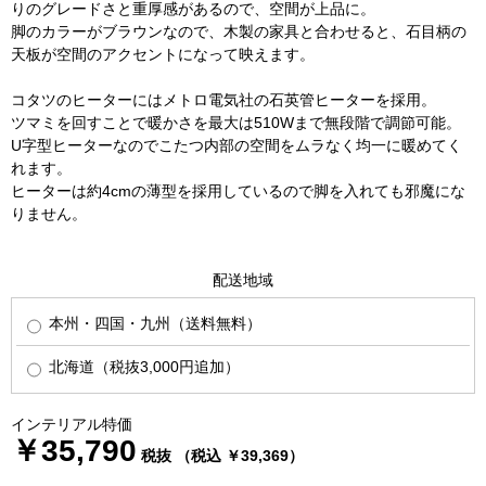
りのグレードさと重厚感があるので、空間が上品に。
脚のカラーがブラウンなので、木製の家具と合わせると、石目柄の
天板が空間のアクセントになって映えます。
コタツのヒーターにはメトロ電気社の石英管ヒーターを採用。
ツマミを回すことで暖かさを最大は510Wまで無段階で調節可能。
U字型ヒーターなのでこたつ内部の空間をムラなく均一に暖めてく
れます。
ヒーターは約4cmの薄型を採用しているので脚を入れても邪魔にな
りません。
配送地域
本州・四国・九州（送料無料）
北海道（税抜3,000円追加）
インテリアル特価
￥35,790
税抜 （税込 ￥39,369）