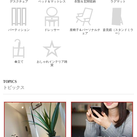
デスクチェア
ベッド＆マットレス
衣類＆玄関収納
ラグマット
パーティション
ドレッサー
座椅子＆パーソナルチ
姿見鏡（スタンドミラ
ェア
ー）
傘立て
おしゃれインテリア雑
貨
トピックス