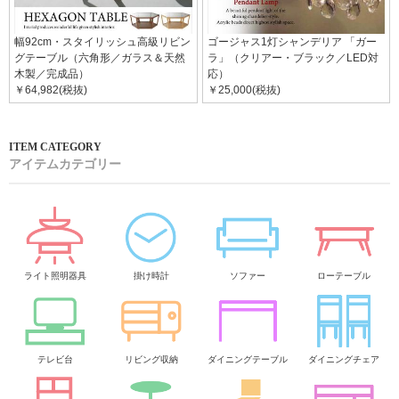
幅92cm・スタイリッシュ高級リビン
ゴージャス1灯シャンデリア 「ガー
グテーブル（六角形／ガラス＆天然
ラ」（クリアー・ブラック／LED対
木製／完成品）
応）
￥64,982(税抜)
￥25,000(税抜)
アイテムカテゴリー
ライト照明器具
掛け時計
ソファー
ローテーブル
テレビ台
リビング収納
ダイニングテーブル
ダイニングチェア