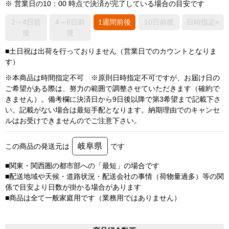
※ 営業日の10：00 時点で決済が完了している場合の目安です
2～4日前
4～6日前
1週間前後
10日前後
日時指定×
後
後
■土日祝は出荷を行っておりません（営業日でのカウントとなりま
す）
※本商品は時間指定不可 ※原則日時指定不可ですが、お届け日の
ご希望がある際は、努力の範囲で調整させていただきます（確約で
きません）。備考欄に決済日から9日後以降で第3希望まで記載下さ
い。記載がない場合は最短手配となります。納期理由でのキャンセ
ルはお受けできませんのでご注意下さい。
岐阜県
この商品の発送元は
です
■関東・関西圏の都市部への「最短」の場合です
■配送地域や天候・道路状況・配送会社の事情（荷物量過多）等の関
係で目安より日数が掛かる場合があります
■商品は全て一般家庭用です（業務用ではありません）