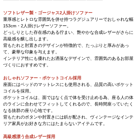
ソフトレザー製・ゴージャス2人掛けソファー
重厚感とレトロな雰囲気を併せ持つラグジュアリーでおしゃれな幅
153cm・2人掛けレザーソファー。
どっしりとした存在感のある佇まい、艶やかな合成レザーがさらに
高級感を醸し出します。
背もたれと肘置きのデザインが特徴的で、たっぷりと厚みがあっ
て、豪華な印象を与えます。
インテリア性にも優れたお洒落なデザインで、雰囲気のあるお部屋
づくりにおすすめです。
おしゃれソファー・ポケットコイル採用
座面にはベッドのマットレスにも使用される、品質の高いポケット
コイルを採用。
ポケットコイルは、面ではなく点で体を受け止める為、座る人の体
のラインに合わせてフィットしてくれるので、長時間座っていたく
なる抜群の座り心地です。
背もたれのボタンや肘置きには鋲が配され、ヴィンテージなインテ
リア家具がお好きな方にはたまらないアイテムです。
高級感漂う合成レザー採用