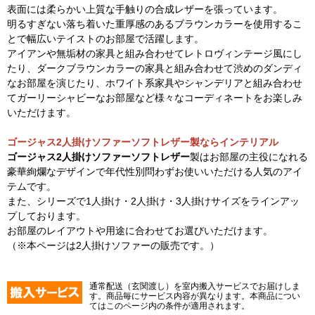
表面には柔らかい上質な手触りの合成レザーを張っています。
明るすぎない落ち着いた重厚感のあるブラウンカラーを使用するこ
とで幅広いテイストのお部屋で活躍します。
アイアンや無垢材の家具と組み合わせてレトロヴィンテージ風にし
たり、ダークブラウンカラーの家具と組み合わせて渋めのダンディ
なお部屋を演じたり、ホワイト系家具やシャンデリアと組み合わせ
てガーリーシャビーなお部屋など様々なコーディネートをお楽しみ
いただけます。
ゴージャス2人掛けソファーソフトレザー製ならインテリアル
ゴージャス2人掛けソファーソフトレザー
製はお部屋の主役になれる
豪華絢爛なデザインで年代性別問わずお使いいただける人気のアイ
テムです。
また、シリーズで1人掛け・2人掛け・3人掛けサイズをラインアッ
プしております。
お部屋のレイアウトや用途に合わせてお選びいただけます。
（※本ページは2人掛けソファーの販売です。）
通常配送（玄関渡し）を室内搬入サービスでお届けしま
す。商品毎にサービス内容が異なります。本商品につい
てはこのページ内の条件が適用されます。