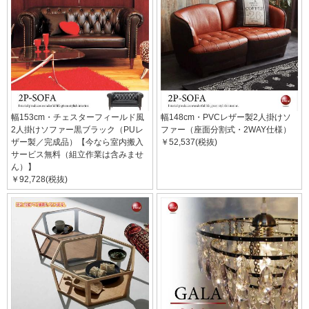
幅153cm・チェスターフィールド風
幅148cm・PVCレザー製2人掛けソ
2人掛けソファー黒ブラック（PUレ
ファー（座面分割式・2WAY仕様）
ザー製／完成品）【今なら室内搬入
￥52,537(税抜)
サービス無料（組立作業は含みませ
ん）】
￥92,728(税抜)