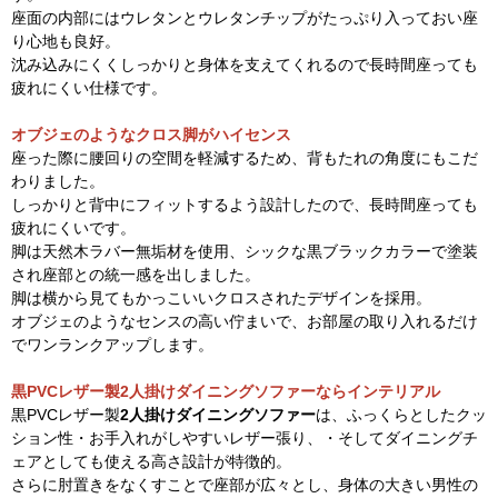
座面の内部にはウレタンとウレタンチップがたっぷり入っておい座
り心地も良好。
沈み込みにくくしっかりと身体を支えてくれるので長時間座っても
疲れにくい仕様です。
オブジェのようなクロス脚がハイセンス
座った際に腰回りの空間を軽減するため、背もたれの角度にもこだ
わりました。
しっかりと背中にフィットするよう設計したので、長時間座っても
疲れにくいです。
脚は天然木ラバー無垢材を使用、シックな黒ブラックカラーで塗装
され座部との統一感を出しました。
脚は横から見てもかっこいいクロスされたデザインを採用。
オブジェのようなセンスの高い佇まいで、お部屋の取り入れるだけ
でワンランクアップします。
黒PVCレザー製2人掛けダイニングソファーならインテリアル
黒PVCレザー製
2人掛けダイニングソファー
は、ふっくらとしたクッ
ション性・お手入れがしやすいレザー張り、・そしてダイニングチ
ェアとしても使える高さ設計が特徴的。
さらに肘置きをなくすことで座部が広々とし、身体の大きい男性の