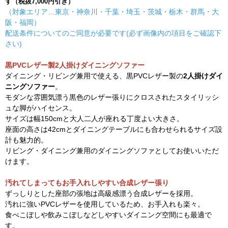
す（税抜7,000円引き）
（対象エリア…東京・神奈川・千葉・埼玉・茨城・栃木・群馬・大
阪・福岡）
配送条件についてのご同意が必要です(必ず画像内の項目をご確認下
さい)
黒PVCレザー製2人掛けダイニングソファー
ダイニング・リビング兼用で使える、黒PVCレザー製の
2人掛けダイ
ニングソファー
。
モダンな雰囲気漂う黒色のレザー張りにクロスされたスタイリッシ
ュな脚がハイセンス。
サイズは幅150cmと大人二人が座れる丁度よい大きさ。
座面の高さは42cmとダイニングテーブルにも合わせられるサイズ設
計も魅力的。
リビング・ダイニング兼用のダイニングソファとしてお使いいただ
けます。
汚れてしまってもお手入れしやすい合成レザー張り
ずっしりとした座部の張地は高級感漂う合成レザーを採用。
汚れに強いPVCレザーを使用しているため、お手入れも楽々。
食べこぼしや飲みこぼしなどしやすいダイニング空間にも最適で
す。