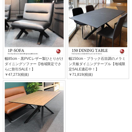
幅85cm・黒PVCレザー製ひとりがけ
幅150cm・ブラック石目調のメラミ
ダイニングソファー【地域限定でさ
ン天板ダイニングテーブル【地域限
らに割引SALE！】
定SALE適応中！】
￥47,273(税抜)
￥71,819(税抜)