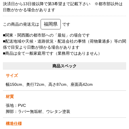
決済日から13日後以降で第3希望まで記載下さい ※都市部以外は
日数がかかる場合があります
福岡県
この商品の発送元は
です
■関東・関西圏の都市部への「最短」の場合です
■配送地域や天候・道路状況・配送会社の事情（荷物量過多）等の関
係で目安より日数が掛かる場合があります
■商品は全て一般家庭用です（業務用ではありません）
商品スペック
サイズ
幅150cm、奥行72cm、高さ87cm、座面高42cm
材質
張地：PVC
脚部：ラバー無垢材、ウレタン塗装
構造仕様