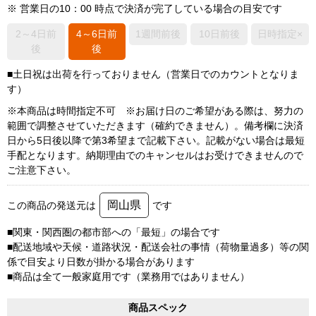
※ 営業日の10：00 時点で決済が完了している場合の目安です
2～4日前
4～6日前
1週間前後
10日前後
日時指定×
後
後
■土日祝は出荷を行っておりません（営業日でのカウントとなりま
す）
※本商品は時間指定不可 ※お届け日のご希望がある際は、努力の
範囲で調整させていただきます（確約できません）。備考欄に決済
日から5日後以降で第3希望まで記載下さい。記載がない場合は最短
手配となります。納期理由でのキャンセルはお受けできませんので
ご注意下さい。
岡山県
この商品の発送元は
です
■関東・関西圏の都市部への「最短」の場合です
■配送地域や天候・道路状況・配送会社の事情（荷物量過多）等の関
係で目安より日数が掛かる場合があります
■商品は全て一般家庭用です（業務用ではありません）
商品スペック