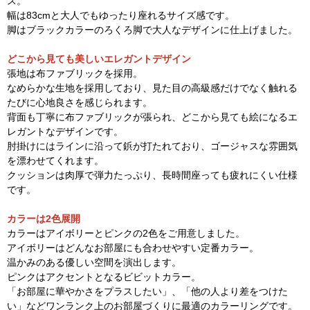
ス。
幅は83cmと大人でもゆったり座れるサイズ感です。
脚はブラックカラーのろくろ脚で大人なデザインに仕上げました。
どこから見ても美しいエレガントデザイン
張地は布ファブリックを採用。
なめらかな生地を採用しており、見た目の高級感だけでなく触れる
たびに心地良さを感じられます。
背面も丁寧に布ファブリックが張られ、どこから見ても絵になるエ
レガントなデザインです。
肘掛けにはラインに沿って鋲が打たれており、ゴージャスな雰囲気
を漂わせてくれます。
クッションは肉厚で弾力たっぷり、長時間座っても疲れにくい仕様
です。
カラーは2色展開
カラーはアイボリーとピンクの2色をご用意しました。
アイボリーはどんなお部屋にも合わせやすい定番カラー。
温かみのある優しい空間を演出します。
ピンクはアクセントとなるビビットカラー。
「お部屋に華やかさをプラスしたい」、「他の人より差をつけた
い」などワンランク上のお部屋づくりに最適のカラーリングです。