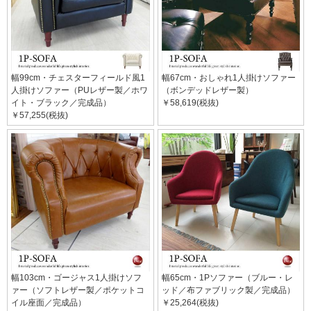
幅99cm・チェスターフィールド風1
幅67cm・おしゃれ1人掛けソファー
人掛けソファー（PUレザー製／ホワ
（ボンデッドレザー製）
イト・ブラック／完成品）
￥58,619(税抜)
￥57,255(税抜)
幅103cm・ゴージャス1人掛けソフ
幅65cm・1Pソファー（ブルー・レ
ァー（ソフトレザー製／ポケットコ
ッド／布ファブリック製／完成品）
イル座面／完成品）
￥25,264(税抜)