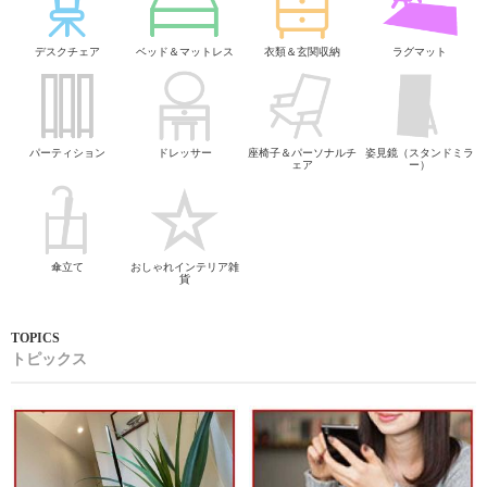
デスクチェア
ベッド＆マットレス
衣類＆玄関収納
ラグマット
パーティション
ドレッサー
座椅子＆パーソナルチ
姿見鏡（スタンドミラ
ェア
ー）
傘立て
おしゃれインテリア雑
貨
トピックス