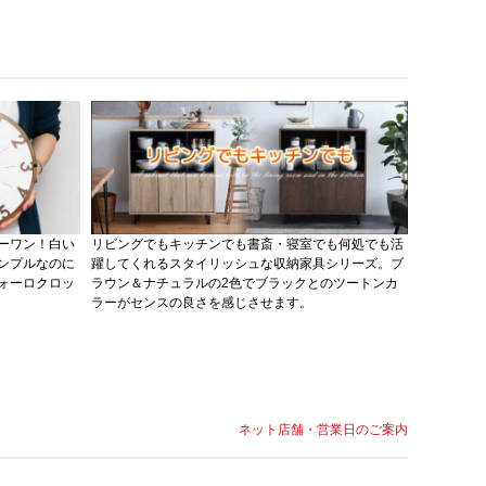
ーワン！白い
リビングでもキッチンでも書斎・寝室でも何処でも活
当店で創業
ンプルなのに
躍してくれるスタイリッシュな収納家具シリーズ。ブ
ーのPVC
ォーロクロッ
ラウン＆ナチュラルの2色でブラックとのツートンカ
と斜めデザ
ラーがセンスの良さを感じさせます。
シリーズラ
ネット店舗・営業日のご案内