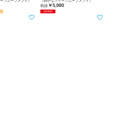
ープムーブメント）
（静かなスイープムーブメント）
￥5,980
税抜
示
送料無料