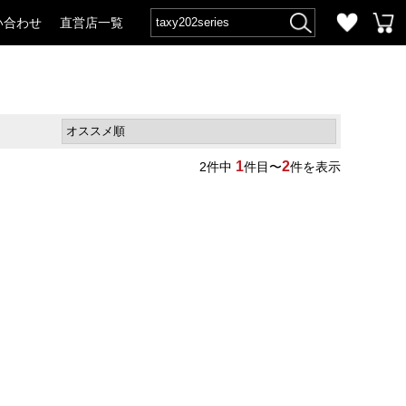
い合わせ
直営店一覧
1
2
2
件中
件目〜
件を表示