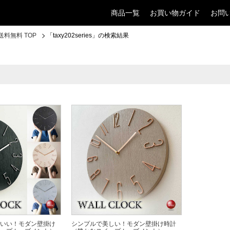
商品一覧
お買い物ガイド
お問
料無料 TOP
「taxy202series」の検索結果
いい！モダン壁掛け
シンプルで美しい！モダン壁掛け時計