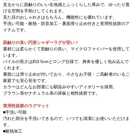
見るからに肌触りのいい生地感とふっくらした厚みで、ゆったり寛
げる空間を手助けしてくれます。
見た目のおしゃれさはもちろん、機能性にも優れています。
手洗い可能・耐熱・防音加工・裏面滑り止め付きと実用性抜群のア
イテムです。
肌触りの良い円形シャギーラグが安い！
素材には柔らかくて肌触りの良い、マイクロファイバーを使用して
います。
パイルの長さは約3.5cmとロング仕様で、身体を優しく包み込んで
くれます。
裏面には滑り止めが付いており、小さなお子様・ご高齢者のいるご
家庭でも安心安全です。
カラーはどんなお部屋にも馴染みやすいアイボリーを採用。
ブラウン系やナチュラル系の床板と相性抜群です。
実用性抜群のラグマット
■手洗い可能
汚れた部分を手洗いできるので、いつでも清潔にお使いいただけま
す。
■耐熱加工