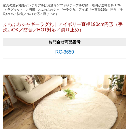
家具の激安通販インテリアルはお洒落ソファやテーブル収納・照明が送料無料 TOP
ラグマット
円形
ふわふわシャギーラグ丸｜アイボリー直径190cm円形（手
洗いOK／防音／HOT対応／滑り止め）
ふわふわシャギーラグ丸｜アイボリー直径190cm円形（手
洗いOK／防音／HOT対応／滑り止め）
お問合せ商品番号
RG-3650