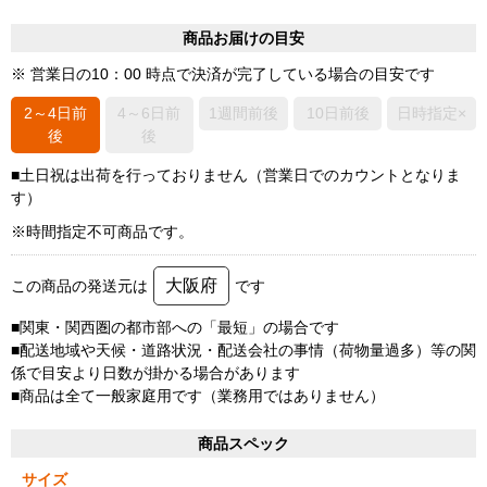
商品お届けの目安
※ 営業日の10：00 時点で決済が完了している場合の目安です
2～4日前
4～6日前
1週間前後
10日前後
日時指定×
後
後
■土日祝は出荷を行っておりません（営業日でのカウントとなりま
す）
※時間指定不可商品です。
大阪府
この商品の発送元は
です
■関東・関西圏の都市部への「最短」の場合です
■配送地域や天候・道路状況・配送会社の事情（荷物量過多）等の関
係で目安より日数が掛かる場合があります
■商品は全て一般家庭用です（業務用ではありません）
商品スペック
サイズ