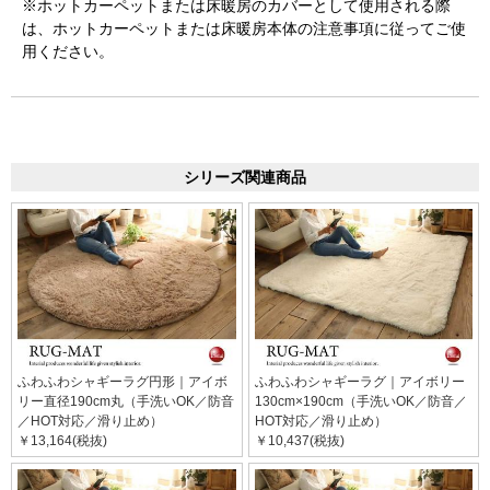
※ホットカーペットまたは床暖房のカバーとして使用される際
は、ホットカーペットまたは床暖房本体の注意事項に従ってご使
用ください。
シリーズ関連商品
ふわふわシャギーラグ円形｜アイボ
ふわふわシャギーラグ｜アイボリー
リー直径190cm丸（手洗いOK／防音
130cm×190cm（手洗いOK／防音／
／HOT対応／滑り止め）
HOT対応／滑り止め）
￥13,164(税抜)
￥10,437(税抜)