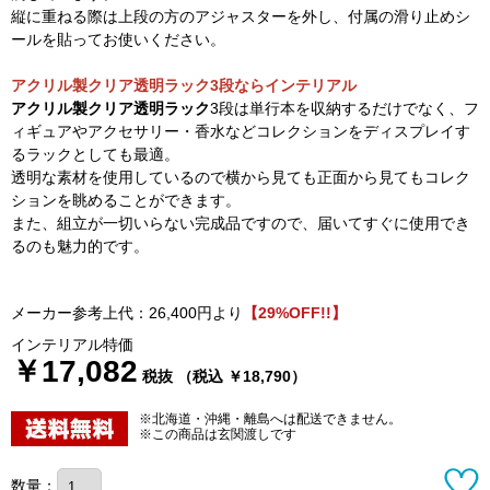
縦に重ねる際は上段の方のアジャスターを外し、付属の滑り止めシ
ールを貼ってお使いください。
アクリル製クリア透明ラック3段ならインテリアル
アクリル製クリア透明ラック
3段は単行本を収納するだけでなく、フ
ィギュアやアクセサリー・香水などコレクションをディスプレイす
るラックとしても最適。
透明な素材を使用しているので横から見ても正面から見てもコレク
ションを眺めることができます。
また、組立が一切いらない完成品ですので、届いてすぐに使用でき
るのも魅力的です。
メーカー参考上代：26,400円より
【29%OFF!!】
インテリアル特価
￥17,082
税抜 （税込 ￥18,790）
※北海道・沖縄・離島へは配送できません。
※この商品は玄関渡しです
数量：