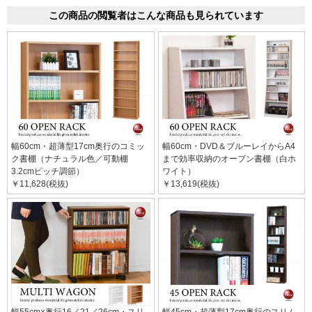
この商品の閲覧者はこんな商品も見られています
幅60cm・超薄型17cm奥行のコミッ
幅60cm・DVD＆ブルーレイからA4
ク書棚（ナチュラル色／可動棚
まで効率収納のオープン書棚（白ホ
3.2cmピッチ調節）
ワイト）
￥11,628(税抜)
￥13,619(税抜)