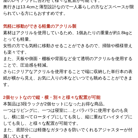
屋のレイアウトに合わせて様々な配置が可能です。
奥行きは13.4cmと薄型設計なので一人暮らしの方などスペースが限
られている方にもおすすめです。
気軽に移動ができる軽量のアクリル製
素材はアクリルを使用しているため、1個あたりの重量が約1.8kgと
とっても軽量。
女性の方でも気軽に移動させることができるので、掃除や模様替え
も楽々です。
また、天板や側面・棚板や背面など全て透明のアクリルを使用する
ことで、圧迫感を軽減。
さらにクリアなアクリルを使用することで端に収納した単行本の表
紙が横から見え、お気に入りの本などいつでも眺めることができま
す。
2個セットなので縦・横・別々と様々な配置が可能
本製品は3段ラックが2個セットになったお得な商品。
一つはリビングに、一つは寝室に…とバラバラに使用するのも良
し、横に並べてロータイプにしても良し、縦に重ねてハイタイプに
しても良し、と様々な配置が可能です。
また、底部分には軽微なガタつきを防いでくれるアジャスターが付
属しています。