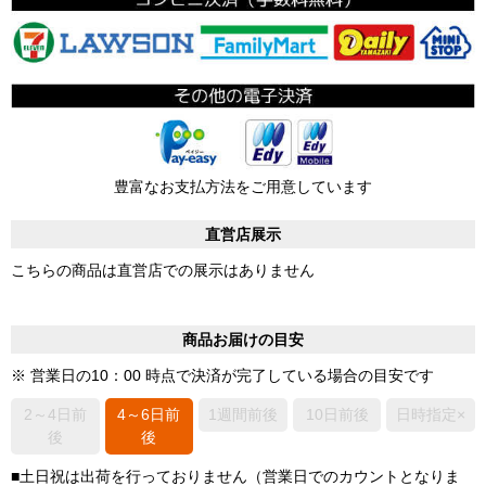
豊富なお支払方法をご用意しています
直営店展示
こちらの商品は直営店での展示はありません
商品お届けの目安
※ 営業日の10：00 時点で決済が完了している場合の目安です
2～4日前
4～6日前
1週間前後
10日前後
日時指定×
後
後
■土日祝は出荷を行っておりません（営業日でのカウントとなりま