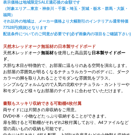
表示価格は地域限定SALE適応後の金額です
（対象エリア…東京・神奈川・千葉・埼玉・茨城・栃木・群馬・大阪・
福岡）
それ以外の地域は、メーカー価格より大幅割引のインテリアル通常特価
77528円(税抜)となります
配送条件についてのご同意が必要です(必ず画像内の項目をご確認下さい)
天然木レッドオーク無垢材の日本製サイドボード
天然木レッドオーク
無垢材
を使用した高品質な
日本製サイドボー
ド
。
大胆な木目が特徴的で、お部屋に温もりのある空間を演出します。
お部屋の雰囲気が明るくなるナチュラルカラーのボディに、ダーク
カラーの脚を取り入れることでモダンな雰囲気をプラス。
シンプルなフォルムなので人気の北欧やナチュラル・カントリーや
和モダンなど様々なお部屋のテイストに合わせていただけます。
書類もスッキリ収納できる可動棚4枚付属
両サイドには片開きの扉収納をご用意。
DVDや本・小物などたっぷり収納することができます。
扉を開けると可動棚がそれぞれ2枚付属しており、A4ファイルなど
背の高いものの収納も可能です。