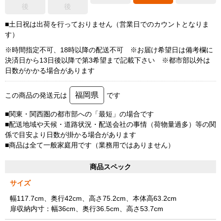
後
後
■土日祝は出荷を行っておりません（営業日でのカウントとなりま
す）
※時間指定不可、18時以降の配送不可 ※お届け希望日は備考欄に
決済日から13日後以降で第3希望まで記載下さい ※都市部以外は
日数がかかる場合があります
福岡県
この商品の発送元は
です
■関東・関西圏の都市部への「最短」の場合です
■配送地域や天候・道路状況・配送会社の事情（荷物量過多）等の関
係で目安より日数が掛かる場合があります
■商品は全て一般家庭用です（業務用ではありません）
商品スペック
サイズ
幅117.7cm、奥行42cm、高さ75.2cm、本体高63.2cm
扉収納内寸：幅36cm、奥行36.5cm、高さ53.7cm