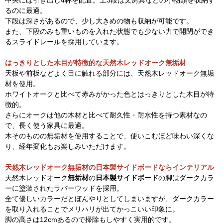
中央には引き出し4杯を配置。上3段は文房具などの小物類を収納す
るのに最適。
下段は深さがあるので、少し大きめの物も収納が可能です。
また、下段のみも重いものを入れた状態でも少ない力で開閉ができ
るスライドレールを採用しています。
はっきりとした木目が特徴的な天然木レッドオーク無垢材
天板や前板などよく目に触れる部分には、天然木レッドオーク無垢
材を使用。
ホワイトオークと比べて赤みがかった色とはっきりとした木目が特
徴的。
さらにオークは他の木材と比べて耐久性・耐水性を持つ素材なの
で、長く使う家具に最適。
木そのものの無垢材を使用することで、使いこむほど味わい深くな
り、経年変化もお楽しみいただけます。
天然木レッドオーク無垢材の日本製サイドボードならインテリアル
天然木レッドオーク
無垢材
の
日本製サイドボード
の脚はダークカラ
ーに塗装されたラバーウッドを採用。
全て優しいカラーだとぼんやりとしてしまいますが、ダークカラー
を取り入れることでメリハリが出てかっこいい印象に。
脚の高さは12cmあるので掃除もしやすく実用的です。