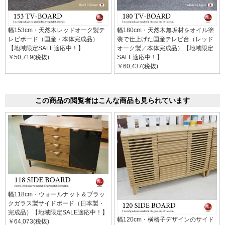
幅153cm・天然木レッドオーク製テ
幅180cm・天然木無垢材をオイル塗
レビボード（国産・本体完成品）
装で仕上げた国産テレビ台（レッド
【地域限定SALE適応中！】
オーク製／本体完成品）【地域限定
￥50,719(税抜)
SALE適応中！】
￥60,437(税抜)
この商品の閲覧者はこんな商品も見られています
幅118cm・ウォールナット＆ブラッ
クガラス製サイドボード（日本製・
完成品）【地域限定SALE適応中！】
幅120cm・横格子デザインのサイド
￥64,073(税抜)