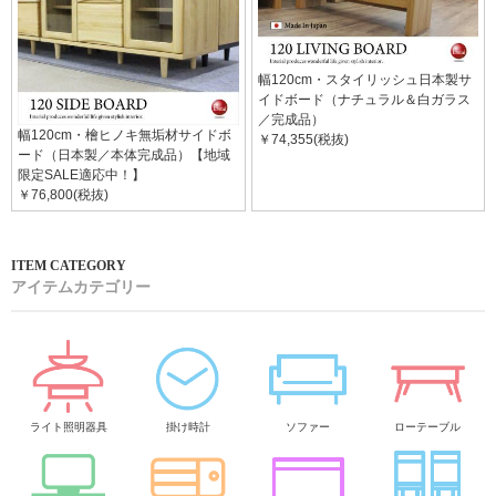
幅120cm・スタイリッシュ日本製サ
イドボード（ナチュラル＆白ガラス
／完成品）
幅120cm・檜ヒノキ無垢材サイドボ
￥74,355(税抜)
ード（日本製／本体完成品）【地域
限定SALE適応中！】
￥76,800(税抜)
アイテムカテゴリー
ライト照明器具
掛け時計
ソファー
ローテーブル