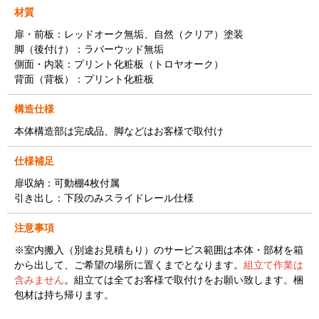
材質
扉・前板：レッドオーク無垢、自然（クリア）塗装
脚（後付け）：ラバーウッド無垢
側面・内装：プリント化粧板（トロヤオーク）
背面（背板）：プリント化粧板
構造仕様
本体構造部は完成品、脚などはお客様で取付け
仕様補足
扉収納：可動棚4枚付属
引き出し：下段のみスライドレール仕様
注意事項
※室内搬入（別途お見積もり）のサービス範囲は本体・部材を箱
から出して、ご希望の場所に置くまでとなります。
組立て作業は
含みません
。組立ては全てお客様で取付けをお願い致します。梱
包材は持ち帰ります。