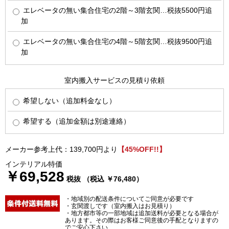
エレベータの無い集合住宅の2階～3階玄関…税抜5500円追
加
エレベータの無い集合住宅の4階～5階玄関…税抜9500円追
加
室内搬入サービスの見積り依頼
希望しない（追加料金なし）
希望する（追加金額は別途連絡）
メーカー参考上代：139,700円より
【45%OFF!!】
インテリアル特価
￥69,528
税抜 （税込 ￥76,480）
・地域別の配送条件についてご同意が必要です
・玄関渡しです（室内搬入はお見積り）
・地方都市等の一部地域は追加送料が必要となる場合が
あります。その際はお客様ご同意後の手配となりますの
でご安心下さい