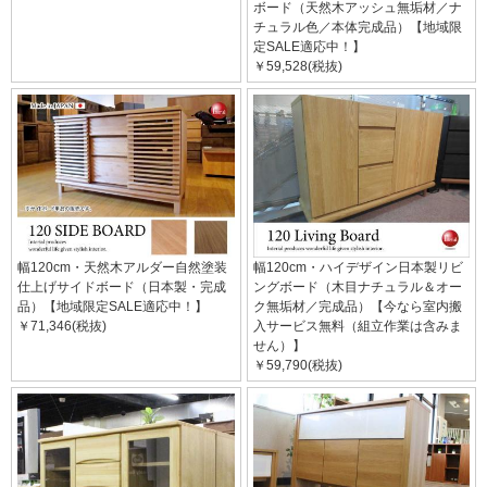
ボード（天然木アッシュ無垢材／ナ
チュラル色／本体完成品）【地域限
定SALE適応中！】
￥59,528(税抜)
幅120cm・天然木アルダー自然塗装
幅120cm・ハイデザイン日本製リビ
仕上げサイドボード（日本製・完成
ングボード（木目ナチュラル＆オー
品）【地域限定SALE適応中！】
ク無垢材／完成品）【今なら室内搬
￥71,346(税抜)
入サービス無料（組立作業は含みま
せん）】
￥59,790(税抜)