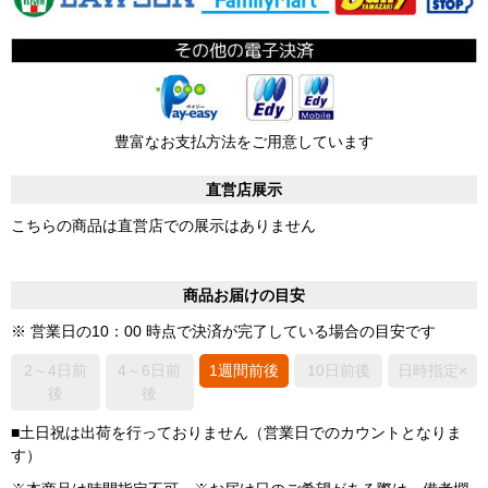
豊富なお支払方法をご用意しています
直営店展示
こちらの商品は直営店での展示はありません
商品お届けの目安
※ 営業日の10：00 時点で決済が完了している場合の目安です
2～4日前
4～6日前
1週間前後
10日前後
日時指定×
後
後
■土日祝は出荷を行っておりません（営業日でのカウントとなりま
す）