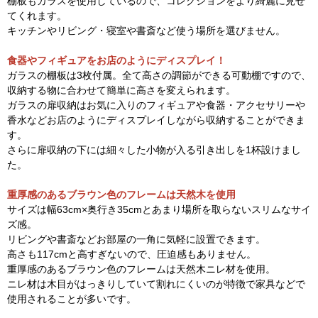
棚板もガラスを使用しているので、コレクションをより綺麗に見せ
てくれます。
キッチンやリビング・寝室や書斎など使う場所を選びません。
食器やフィギュアをお店のようにディスプレイ！
ガラスの棚板は3枚付属。全て高さの調節ができる可動棚ですので、
収納する物に合わせて簡単に高さを変えられます。
ガラスの扉収納はお気に入りのフィギュアや食器・アクセサリーや
香水などお店のようにディスプレイしながら収納することができま
す。
さらに扉収納の下には細々した小物が入る引き出しを1杯設けまし
た。
重厚感のあるブラウン色のフレームは天然木を使用
サイズは幅63cm×奥行き35cmとあまり場所を取らないスリムなサイ
ズ感。
リビングや書斎などお部屋の一角に気軽に設置できます。
高さも117cmと高すぎないので、圧迫感もありません。
重厚感のあるブラウン色のフレームは天然木ニレ材を使用。
ニレ材は木目がはっきりしていて割れにくいのが特徴で家具などで
使用されることが多いです。