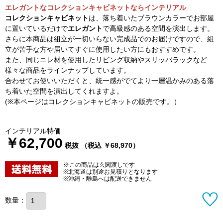
エレガントなコレクションキャビネットならインテリアル
コレクションキャビネット
は、落ち着いたブラウンカラーでお部屋
に置いているだけで
エレガント
で高級感のある空間を演出します。
さらに本商品は組立が一切いらない完成品でのお届けですので、組
立が苦手な方や届いてすぐに使用したい方にもおすすめです。
また、同じニレ材を使用したリビング収納やスリッパラックなど
様々な商品をラインナップしています。
合わせてお使いいただくと、統一感がでてより一層温かみのある落
ち着いた空間を演出してくれますよ。
(※本ページはコレクションキャビネットの販売です。）
インテリアル特価
￥62,700
税抜 （税込 ￥68,970）
※この商品は玄関渡しです
※北海道は別途お見積りとなります
※沖縄・離島へは配送できません
数量：