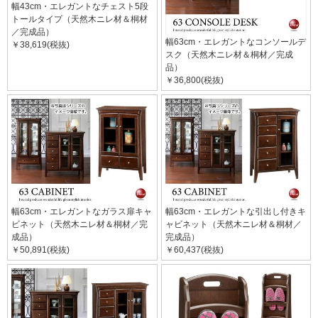
幅43cm・エレガントなチェスト5段
トールタイプ（天然木ニレ材＆桐材
／完成品）
幅63cm・エレガントなコンソールデ
￥38,619(税抜)
スク（天然木ニレ材＆桐材／完成
品）
￥36,800(税抜)
幅63cm・エレガントなガラス扉キャ
幅63cm・エレガントな引出し付きキ
ビネット（天然木ニレ材＆桐材／完
ャビネット（天然木ニレ材＆桐材／
成品）
完成品）
￥50,891(税抜)
￥60,437(税抜)