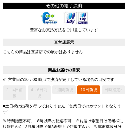
豊富なお支払方法をご用意しています
直営店展示
こちらの商品は直営店での展示はありません
商品お届けの目安
※ 営業日の10：00 時点で決済が完了している場合の目安です
2～4日前
4～6日前
1週間前後
10日前後
日時指定×
後
後
■土日祝は出荷を行っておりません（営業日でのカウントとなりま
す）
※時間指定不可、18時以降の配送不可 ※お届け希望日は備考欄に
決済日から13日後以降で第3希望まで記載下さい ※都市部以外は