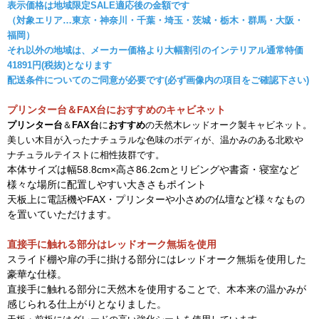
表示価格は地域限定SALE適応後の金額です
（対象エリア…東京・神奈川・千葉・埼玉・茨城・栃木・群馬・大阪・
福岡）
それ以外の地域は、メーカー価格より大幅割引のインテリアル通常特価
41891円(税抜)となります
配送条件についてのご同意が必要です(必ず画像内の項目をご確認下さい)
プリンター台＆FAX台におすすめのキャビネット
プリンター台
＆
FAX台
に
おすすめ
の天然木レッドオーク製キャビネット。
美しい木目が入ったナチュラルな色味のボディが、温かみのある北欧や
ナチュラルテイストに相性抜群です。
本体サイズは幅58.8cm×高さ86.2cmとリビングや書斎・寝室など
様々な場所に配置しやすい大きさもポイント
天板上に電話機やFAX・プリンターや小さめの仏壇など様々なもの
を置いていただけます。
直接手に触れる部分はレッドオーク無垢を使用
スライド棚や扉の手に掛ける部分にはレッドオーク無垢を使用した
豪華な仕様。
直接手に触れる部分に天然木を使用することで、木本来の温かみが
感じられる仕上がりとなりました。