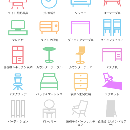
ライト照明器具
掛け時計
ソファー
ローテーブル
テレビ台
リビング収納
ダイニングテーブル
ダイニングチェア
食器棚＆キッチン収納
カウンターテーブル
カウンターチェア
デスク机
デスクチェア
ベッド＆マットレス
衣類＆玄関収納
ラグマット
パーティション
ドレッサー
座椅子＆パーソナルチ
姿見鏡（スタンドミラ
ェア
ー）