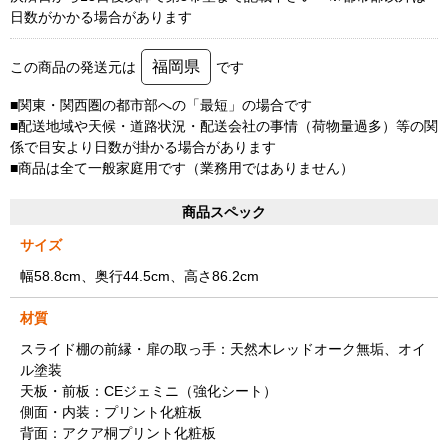
日数がかかる場合があります
福岡県
この商品の発送元は
です
■関東・関西圏の都市部への「最短」の場合です
■配送地域や天候・道路状況・配送会社の事情（荷物量過多）等の関
係で目安より日数が掛かる場合があります
■商品は全て一般家庭用です（業務用ではありません）
商品スペック
サイズ
幅58.8cm、奥行44.5cm、高さ86.2cm
材質
スライド棚の前縁・扉の取っ手：天然木レッドオーク無垢、オイ
ル塗装
天板・前板：CEジェミニ（強化シート）
側面・内装：プリント化粧板
背面：アクア桐プリント化粧板