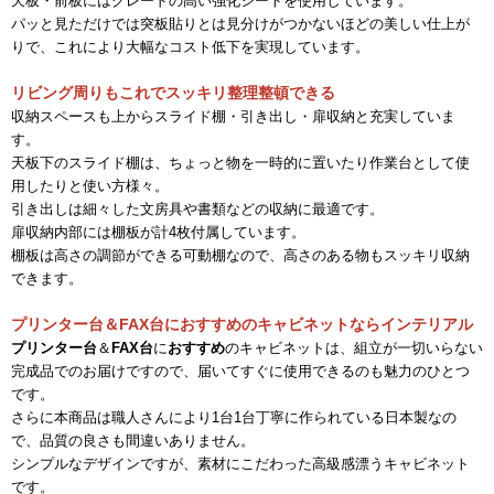
天板・前板にはグレードの高い強化シートを使用しています。
パッと見ただけでは突板貼りとは見分けがつかないほどの美しい仕上が
りで、これにより大幅なコスト低下を実現しています。
リビング周りもこれでスッキリ整理整頓できる
収納スペースも上からスライド棚・引き出し・扉収納と充実していま
す。
天板下のスライド棚は、ちょっと物を一時的に置いたり作業台として使
用したりと使い方様々。
引き出しは細々した文房具や書類などの収納に最適です。
扉収納内部には棚板が計4枚付属しています。
棚板は高さの調節ができる可動棚なので、高さのある物もスッキリ収納
できます。
プリンター台＆FAX台におすすめのキャビネットならインテリアル
プリンター台
＆
FAX台
に
おすすめ
のキャビネットは、組立が一切いらない
完成品でのお届けですので、届いてすぐに使用できるのも魅力のひとつ
です。
さらに本商品は職人さんにより1台1台丁寧に作られている日本製なの
で、品質の良さも間違いありません。
シンプルなデザインですが、素材にこだわった高級感漂うキャビネット
です。