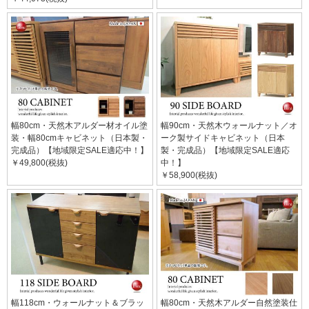
幅80cm・天然木アルダー材オイル塗
幅90cm・天然木ウォールナット／オ
装・幅80cmキャビネット（日本製・
ーク製サイドキャビネット（日本
完成品）【地域限定SALE適応中！】
製・完成品）【地域限定SALE適応
￥49,800(税抜)
中！】
￥58,900(税抜)
幅118cm・ウォールナット＆ブラッ
幅80cm・天然木アルダー自然塗装仕