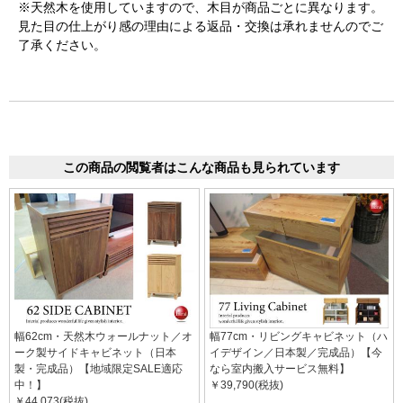
※天然木を使用していますので、木目が商品ごとに異なります。
見た目の仕上がり感の理由による返品・交換は承れませんのでご
了承ください。
この商品の閲覧者はこんな商品も見られています
幅62cm・天然木ウォールナット／オ
幅77cm・リビングキャビネット（ハ
ーク製サイドキャビネット（日本
イデザイン／日本製／完成品）【今
製・完成品）【地域限定SALE適応
なら室内搬入サービス無料】
中！】
￥39,790(税抜)
￥44,073(税抜)