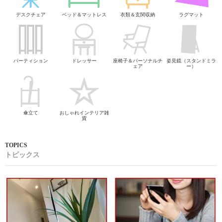
デスクチェア
ベッド＆マットレス
衣類＆玄関収納
ラグマット
パーティション
ドレッサー
座椅子＆パーソナルチ
姿見鏡（スタンドミラ
ェア
ー）
傘立て
おしゃれインテリア雑
貨
トピックス