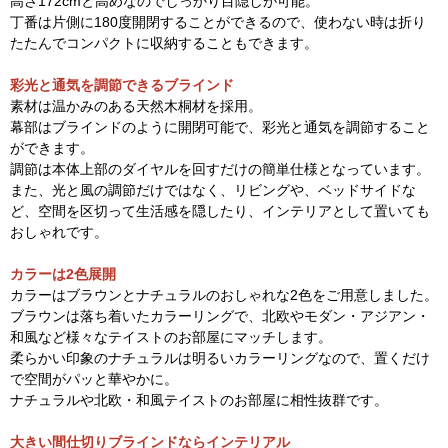
高さ172cmと高めなのでしっかり目隠しが可能。
丁番は片側に180度開閉することができるので、使わない時は折り
たたんでコンパクトに収納することもできます。
彩光と通気を調節できるブラインド
素材は温かみのある天然木桐材を採用。
幕部はブラインドのように開閉可能で、彩光と通気を調節すること
ができます。
調節は本体上部のダイヤルを回すだけの簡単仕様となっています。
また、光と風の調節だけではなく、リビングや、ベッドサイドな
ど、空間を区切って生活感を隠したり、インテリアとして置いても
おしゃれです。
カラーは2色展開
カラーはブラウンとナチュラルのおしゃれな2色をご用意しました。
ブラウンは落ち着いたカラーリングで、北欧やモダン・アジアン・
和風など様々なテイストのお部屋にマッチします。
柔らかい印象のナチュラルは明るいカラーリングなので、置くだけ
で空間がパッと華やかに。
ナチュラルや北欧・和風テイストのお部屋に相性抜群です。
大きい間仕切りブラインドならインテリアル