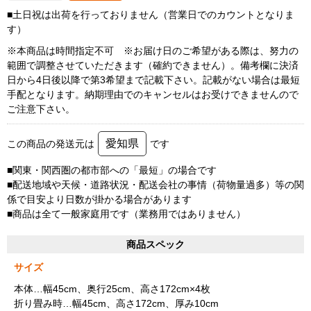
■土日祝は出荷を行っておりません（営業日でのカウントとなりま
す）
※本商品は時間指定不可 ※お届け日のご希望がある際は、努力の
範囲で調整させていただきます（確約できません）。備考欄に決済
日から4日後以降で第3希望まで記載下さい。記載がない場合は最短
手配となります。納期理由でのキャンセルはお受けできませんので
ご注意下さい。
愛知県
この商品の発送元は
です
■関東・関西圏の都市部への「最短」の場合です
■配送地域や天候・道路状況・配送会社の事情（荷物量過多）等の関
係で目安より日数が掛かる場合があります
■商品は全て一般家庭用です（業務用ではありません）
商品スペック
サイズ
本体…幅45cm、奥行25cm、高さ172cm×4枚
折り畳み時…幅45cm、高さ172cm、厚み10cm