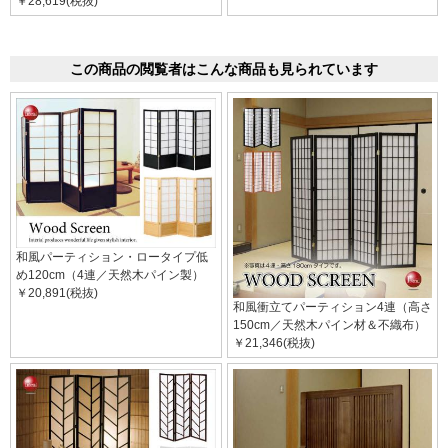
￥28,619(税抜)
この商品の閲覧者はこんな商品も見られています
和風パーティション・ロータイプ低
め120cm（4連／天然木パイン製）
￥20,891(税抜)
和風衝立てパーティション4連（高さ
150cm／天然木パイン材＆不織布）
￥21,346(税抜)