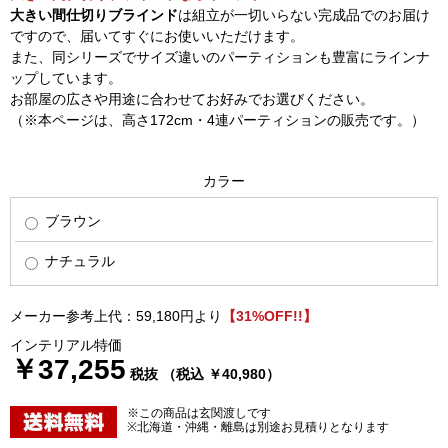
大きい間仕切りブラインド
は組立が一切いらない完成品でのお届け
ですので、届いてすぐにお使いいただけます。
また、同シリーズでサイズ違いのパーティションも豊富にラインナ
ップしています。
お部屋の広さや用途に合わせてお好みでお選びください。
（※本ページは、高さ172cm・4連パーティションの販売です。）
カラー
ブラウン
ナチュラル
メーカー参考上代：59,180円より
【31%OFF!!】
インテリアル特価
￥37,255
税抜 （税込 ￥40,980）
※この商品は玄関渡しです
※北海道・沖縄・離島は別途お見積りとなります