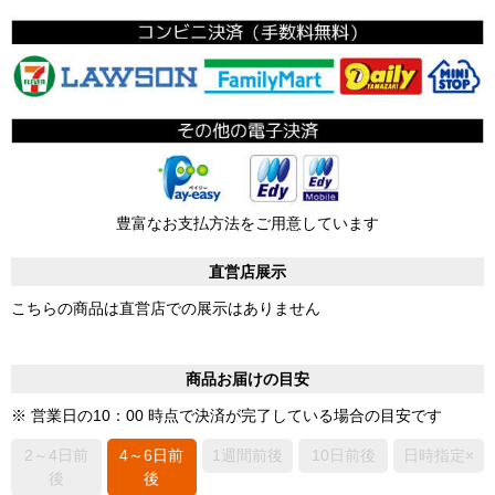
豊富なお支払方法をご用意しています
直営店展示
こちらの商品は直営店での展示はありません
商品お届けの目安
※ 営業日の10：00 時点で決済が完了している場合の目安です
2～4日前
4～6日前
1週間前後
10日前後
日時指定×
後
後