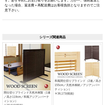
す。必ず早めにお受け取りをお願いします。万が一、強制返送と
なった場合、返送費＋再配送費はお客様負担となりますのでご注
意下さい。
シリーズ関連商品
和風間仕切りブラインド（2連／高さ
155cm／天然木桐材／アジアンパー
ティション）
間仕切りブラインド天然木桐製（1連
￥36,173(税抜)
／高さ119cm／和風アジアンパーテ
ィション）