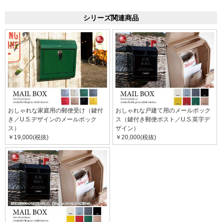
シリーズ関連商品
おしゃれな家庭用の郵便受け（鍵付
おしゃれな戸建て用のメールボック
き／U.S.デザインのメールボック
ス（鍵付き郵便ポスト／U.S.英字デ
ス）
ザイン）
￥19,000(税抜)
￥20,000(税抜)