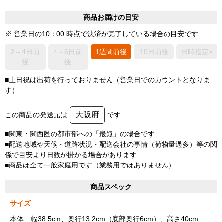
商品お届けの目安
※ 営業日の10：00 時点で決済が完了している場合の目安です
2～4日前
4～6日前
1週間前後
10日前後
日時指定×
後
後
■土日祝は出荷を行っておりません（営業日でのカウントとなりま
す）
大阪府
この商品の発送元は
です
■関東・関西圏の都市部への「最短」の場合です
■配送地域や天候・道路状況・配送会社の事情（荷物量過多）等の関
係で目安より日数が掛かる場合があります
■商品は全て一般家庭用です（業務用ではありません）
商品スペック
サイズ
本体…幅38.5cm、奥行13.2cm（底部奥行6cm）、高さ40cm