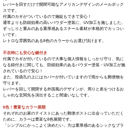
レバーを回すだけで開閉可能なアメリカンデザインのメールボック
スです。
付属のカギがついているので施錠もできて安心！
通常よりも防錆効果の高いパウダー塗装に、UV加工を施しました。
ずっしりと重みのある重厚感あるスチール素材が本格的でカッコい
いです。
レトロな雰囲気のある8色のカラーからお選び頂けます。
不在時にも安心な鍵付き
付属でカギが付いているので大事な個人情報をしっかり守り、気に
なる錆付きに関しても、防錆効果のあるパウダー塗装・UV加工が施
されているので安心！
また、投函孔の上にはカバーが付いていますので雨からも郵便物を
守ります。
レバーを回して開閉する外国風のデザインが、周りと差をつけるお
しゃれな玄関先を演出すること間違いなしです。
8色！豊富なカラー展開
それぞれのお家のテイストにあった郵便ポストに出会っていただく
ために、カラーは豊富な8色展開です。
「シンプルにかっこよく決めたい」方は重厚感のあるシックなブラ