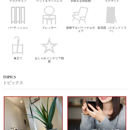
デスクチェア
ベッド＆マットレス
衣類＆玄関収納
ラグマット
パーティション
ドレッサー
座椅子＆パーソナルチ
姿見鏡（スタンドミラ
ェア
ー）
傘立て
おしゃれインテリア雑
貨
トピックス