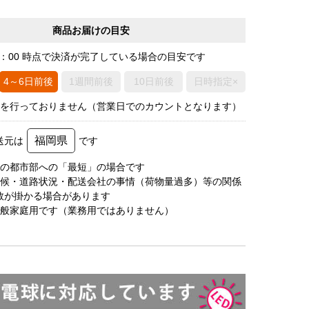
商品お届けの目安
0：00 時点で決済が完了している場合の目安です
4～6日前後
1週間前後
10日前後
日時指定×
荷を行っておりません（営業日でのカウントとなります）
福岡県
送元は
です
圏の都市部への「最短」の場合です
天候・道路状況・配送会社の事情（荷物量過多）等の関係
数が掛かる場合があります
一般家庭用です（業務用ではありません）