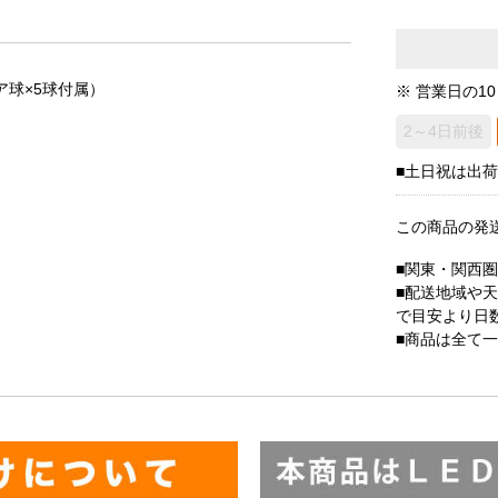
ア球×5球付属）
※ 営業日の1
2～4日前後
■土日祝は出
この商品の発
■関東・関西
■配送地域や
で目安より日
■商品は全て