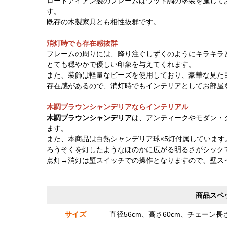
ロートアイアン製のフレームはウッド調の塗装を施して
す。
既存の木製家具とも相性抜群です。
消灯時でも存在感抜群
フレームの周りには、降り注ぐしずくのようにキラキラ
とても穏やかで優しい印象を与えてくれます。
また、装飾は軽量なビーズを使用しており、豪華な見た
存在感があるので、消灯時でもインテリアとしてお部屋
木調ブラウンシャンデリアならインテリアル
木調ブラウンシャンデリア
は、アンティークやモダン・
ます。
また、本商品は白熱シャンデリア球×5灯付属しています
ろうそくを灯したようなほのかに広がる明るさがシック
点灯→消灯は壁スイッチでの操作となりますので、壁ス
商品スペ
サイズ
直径56cm、高さ60cm、チェーン長さ7