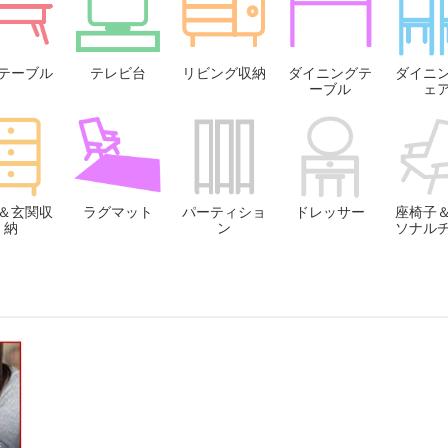
テーブル
テレビ台
リビング収納
ダイニングテ
ダイニ
ーブル
ェ
＆玄関収
ラグマット
パーティショ
ドレッサー
座椅子
納
ン
ソナル