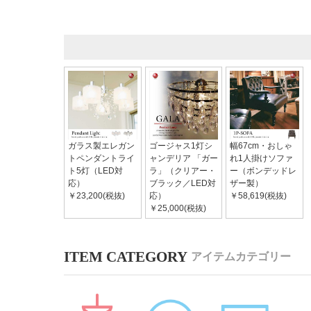
ガラス製エレガン
ゴージャス1灯シ
幅67cm・おしゃ
トペンダントライ
ャンデリア 「ガー
れ1人掛けソファ
ト5灯（LED対
ラ」（クリアー・
ー（ボンデッドレ
応）
ブラック／LED対
ザー製）
￥23,200(税抜)
応）
￥58,619(税抜)
￥25,000(税抜)
アイテムカテゴリー