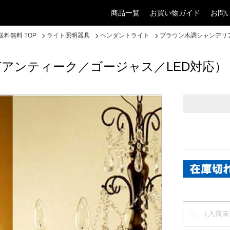
商品一覧
お買い物ガイド
お問
料無料 TOP
ライト照明器具
ペンダントライト
ブラウン木調シャンデリ
アンティーク／ゴージャス／LED対応）
（入荷未