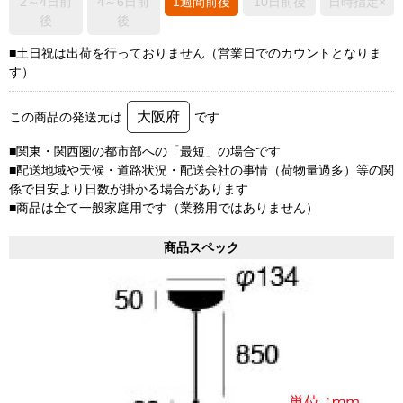
2～4日前
4～6日前
1週間前後
10日前後
日時指定×
後
後
■土日祝は出荷を行っておりません（営業日でのカウントとなりま
す）
大阪府
この商品の発送元は
です
■関東・関西圏の都市部への「最短」の場合です
■配送地域や天候・道路状況・配送会社の事情（荷物量過多）等の関
係で目安より日数が掛かる場合があります
■商品は全て一般家庭用です（業務用ではありません）
商品スペック