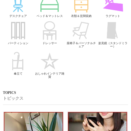
デスクチェア
ベッド＆マットレス
衣類＆玄関収納
ラグマット
パーティション
ドレッサー
座椅子＆パーソナルチ
姿見鏡（スタンドミラ
ェア
ー）
傘立て
おしゃれインテリア雑
貨
トピックス