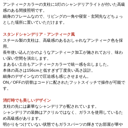
アンティークカラーの支柱に1灯のシャンデリアライトが付いた高級
感のある間接照明です。
細身のフレームなので、リビングの一角や寝室・玄関先などちょっ
とした場所に置いていただけます。
スタンドシャンデリア・アンティーク風
スチール製の支柱は、高級感のあるおしゃれなアンティーク色を採
用。
長年使い込んだかのようなアンティーク加工が施されており、味わ
い深い空間を演出します。
まあるい土台もアンティークカラーで統一感を出しました。
本体の高さは156cmと低すぎず丁度良い高さ設計。
細身のデザインなので圧迫感も感じさせません。
ON／OFFの切替はコードに配されたフットスイッチで操作が可能で
す。
消灯時でも美しいデザイン
支柱の先には豪華なシャンデリアが配されています。
シャンデリアの装飾はアクリルではなく、ガラスを使用しているた
め高級感があります。
明かりをつけていない状態でもガラスパーツの輝きでお部屋が華や