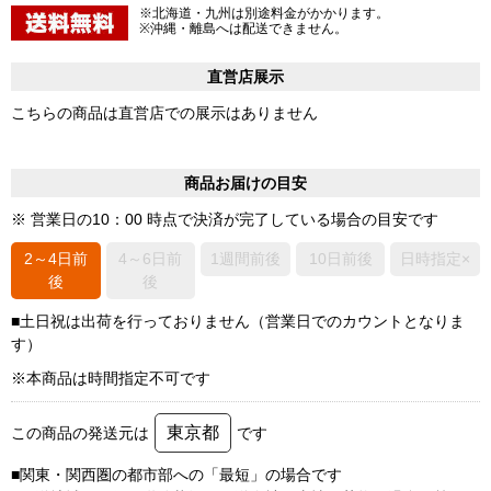
※北海道・九州は別途料金がかかります。
※沖縄・離島へは配送できません。
直営店展示
こちらの商品は直営店での展示はありません
商品お届けの目安
※ 営業日の10：00 時点で決済が完了している場合の目安です
2～4日前
4～6日前
1週間前後
10日前後
日時指定×
後
後
■土日祝は出荷を行っておりません（営業日でのカウントとなりま
す）
※本商品は時間指定不可です
東京都
この商品の発送元は
です
■関東・関西圏の都市部への「最短」の場合です