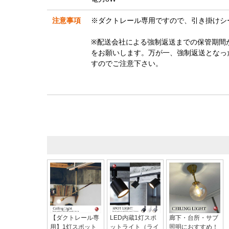
注意事項
※ダクトレール専用ですので、引き掛けシ
※配送会社による強制返送までの保管期間
をお願いします。万が一、強制返送となっ
すのでご注意下さい。
【ダクトレール専
LED内蔵1灯スポ
廊下・台所・サブ
用】1灯スポット
ットライト（ライ
照明におすすめ！