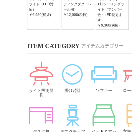
ライト（LED対
ティングダクトレ
1灯シーリングラ
応）
ール用）
イト（アンバー
￥6,950(税抜)
￥12,000(税抜)
色・LED使えま
す）
￥9,360(税抜)
アイテムカテゴリー
ライト照明器
掛け時計
ソファー
ロー
具
デスク机
デスクチェア
ベッド＆マッ
衣類