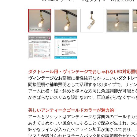
ダクトレール用・ヴィンテージでおしゃれなLED対応照
ヴィンテージ
なお部屋に相性抜群なかっこいい
ダクトレ
間接照明や補助照明として活躍する1灯タイプで、リビ
アームは横・縦・斜めと様々な方向に角度調節が可能と
かさばらないスリムな設計なので、圧迫感が少なくすっ
美しいアンティークゴールドカラーが魅力的
アームとソケットはアンティークな雰囲気のゴールドカ
あえて古めかしい風合いにすることで深みが生まれ、大
細かなラインが入ったヘアライン加工が施されており、
ツマミが設けられたスチームパンク風の調節部分がかっ