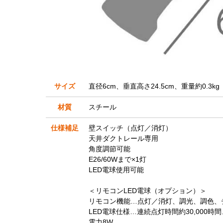
サイズ
直径6cm、垂直高さ24.5cm、重量約0.3kg
材質
スチール
仕様補足
壁スイッチ（点灯／消灯）
天井ダクトレール専用
角度調節可能
E26/60Wまで×1灯
LED電球使用可能
＜リモコンLED電球（オプション）＞
リモコン機能…点灯／消灯、調光、調色、
LED電球仕様…連続点灯時間約30,000時
電力8W