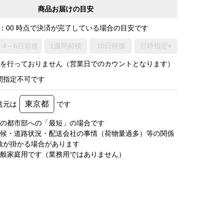
商品お届けの目安
0：00 時点で決済が完了している場合の目安です
4～6日前後
1週間前後
10日前後
日時指定×
荷を行っておりません（営業日でのカウントとなります）
間指定不可です
東京都
送元は
です
圏の都市部への「最短」の場合です
天候・道路状況・配送会社の事情（荷物量過多）等の関係
数が掛かる場合があります
一般家庭用です（業務用ではありません）