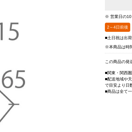
※ 営業日の1
2～4日前後
■土日祝は出
※本商品は時
この商品の発
■関東・関西
■配送地域や
で目安より日
■商品は全て