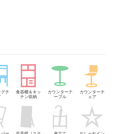
ングチ
食器棚＆キッ
カウンターテ
カウンターチ
ア
チン収納
ーブル
ェア
＆パー
姿見鏡（スタ
傘立て
おしゃれイン