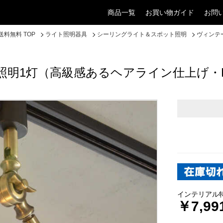
商品一覧
お買い物ガイド
お問
料無料 TOP
ライト照明器具
シーリングライト＆スポット照明
ヴィンテ
明1灯（高級感あるヘアライン仕上げ・L
インテリアル
￥7,99