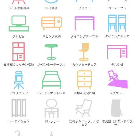
ライト照明器具
掛け時計
ソファー
ローテーブル
テレビ台
リビング収納
ダイニングテーブル
ダイニングチェア
食器棚＆キッチン収納
カウンターテーブル
カウンターチェア
デスク机
デスクチェア
ベッド＆マットレス
衣類＆玄関収納
ラグマット
パーティション
ドレッサー
座椅子＆パーソナルチ
姿見鏡（スタンドミラ
ェア
ー）