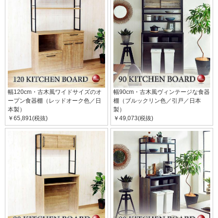
幅120cm・古木風ワイドサイズのオ
幅90cm・古木風ヴィンテージな食器
ープン食器棚（レッドオーク色／日
棚（ブルックリン色／引戸／日本
本製）
製）
￥65,891(税抜)
￥49,073(税抜)