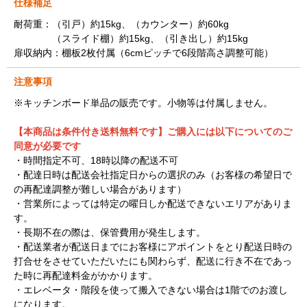
仕様補足
耐荷重：（引戸）約15kg、（カウンター）約60kg
（スライド棚）約15kg、（引き出し）約15kg
扉収納内：棚板2枚付属（6cmピッチで6段階高さ調整可能）
注意事項
※キッチンボード単品の販売です。小物等は付属しません。
【本商品は条件付き送料無料です】ご購入には以下についてのご
同意が必要です
・時間指定不可、18時以降の配送不可
・配達日時は配送会社指定日からの選択のみ（お客様の希望日で
の再配達調整が難しい場合があります）
・営業所によっては特定の曜日しか配送できないエリアがありま
す。
・長期不在の際は、保管費用が発生します。
・配送業者が配送日までにお客様にアポイントをとり配送日時の
打合せをさせていただいたにも関わらず、配送に行き不在であっ
た時に再配達料金がかかります。
・エレベータ・階段を使って搬入できない場合は1階でのお渡し
になります。