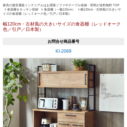
家具の激安通販インテリアルはお洒落ソファやテーブル収納・照明が送料無料 TOP
食器棚＆キッチン収納
食器棚（～幅120cm）
幅120cm・古材風の大きいサ
イズの食器棚（レッドオーク色／引戸／日本製）
幅120cm・古材風の大きいサイズの食器棚（レッドオーク
色／引戸／日本製）
お問合せ商品番号
KI-2069