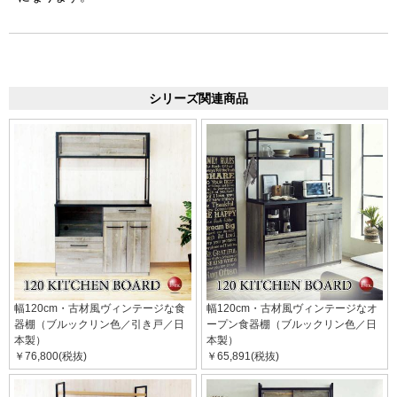
シリーズ関連商品
幅120cm・古材風ヴィンテージな食
幅120cm・古材風ヴィンテージなオ
器棚（ブルックリン色／引き戸／日
ープン食器棚（ブルックリン色／日
本製）
本製）
￥76,800(税抜)
￥65,891(税抜)