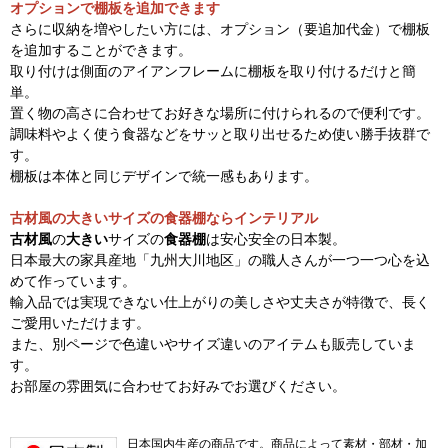
オプションで棚板を追加できます
さらに収納を増やしたい方には、オプション（要追加代金）で棚板
を追加することができます。
取り付けは側面のアイアンフレームに棚板を取り付けるだけと簡
単。
置く物の高さに合わせてお好きな場所に付けられるので便利です。
調味料やよく使う食器などをサッと取り出せるため使い勝手抜群で
す。
棚板は本体と同じデザインで統一感もあります。
古材風の大きいサイズの食器棚ならインテリアル
古材風
の
大きい
サイズの
食器棚
は安心安全の日本製。
日本最大の家具産地「九州大川地区」の職人さんが一つ一つ心を込
めて作っています。
輸入品では実現できない仕上がりの美しさや丈夫さが特徴で、長く
ご愛用いただけます。
また、別ページで色違いやサイズ違いのアイテムも販売していま
す。
お部屋の雰囲気に合わせてお好みでお選びください。
日本国内生産の商品です。商品によって素材・部材・加