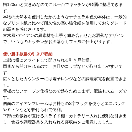
幅120cmと大きめなのでこれ一台でキッチンが綺麗に整理できま
す。
本物の天然木を使用したかのようなナチュラル色の本体は、一般的
なプリント紙と比べて耐久性の高い強化紙を使用しておりグレード
の高さを感じさせます。
古木風×アイアンの異素材を上手く組み合わせたお洒落なデザイン
で、いつものキッチンがお洒落なカフェ風に仕上がります。
使い勝手抜群の引き戸収納
上部は横にスライドして開けられる引き戸仕様。
両側から開けられるので、お皿やコップなどが取り出しやすいで
す。
広々としたカウンターには電子レンジなどの調理家電を配置できま
す。
背板のないオープン仕様なので熱をためこまず、配線もスムーズで
す。
側面のアイアンフレームはお持ちのS字フックを使うとエコバッグ
やミトンなどが掛けられて便利。
下部は炊飯器が置けるスライド棚・カトラリー入れに便利な引き出
し・食器や調理器具を入れられる扉収納をご用意しました。