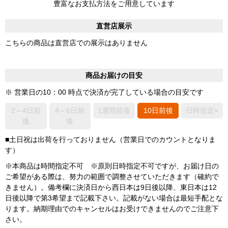
豊富なお支払方法をご用意しています
直営店展示
こちらの商品は直営店での展示はありません
商品お届けの目安
※ 営業日の10：00 時点で決済が完了している場合の目安です
2～4日前
4～6日前
1週間前後
10日前後
日時指定×
後
後
■土日祝は出荷を行っておりません（営業日でのカウントとなりま
す）
※本商品は時間指定不可 ※原則日時指定不可ですが、お届け日の
ご希望がある際は、努力の範囲で調整させていただきます（確約で
きません）。備考欄に決済日から西日本は9日後以降、東日本は12
日後以降で第3希望まで記載下さい。記載がない場合は最短手配とな
ります。納期理由でのキャンセルはお受けできませんのでご注意下
さい。