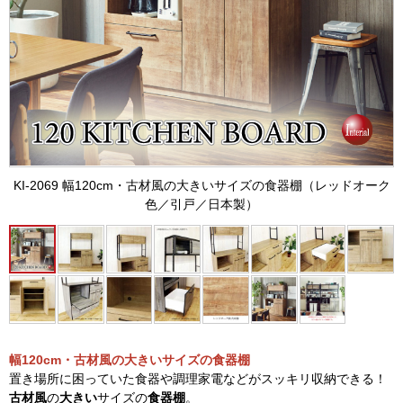
KI-2069 幅120cm・古材風の大きいサイズの食器棚（レッドオーク
色／引戸／日本製）
幅120cm・古材風の大きいサイズの食器棚
置き場所に困っていた食器や調理家電などがスッキリ収納できる！
古材風
の
大きい
サイズの
食器棚
。