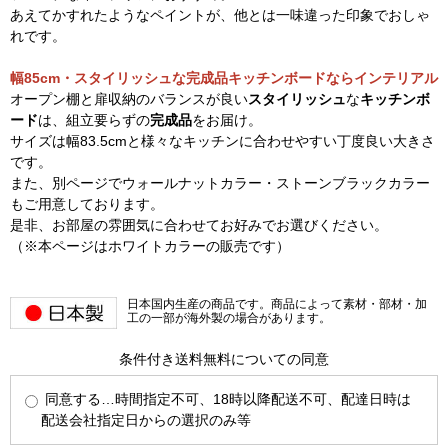
あえてかすれたようなペイントが、他とは一味違った印象でおしゃ
れです。
幅85cm・スタイリッシュな完成品キッチンボードならインテリアル
オープン棚と扉収納のバランスが良い
スタイリッシュ
な
キッチンボ
ード
は、組立要らずの
完成品
をお届け。
サイズは幅83.5cmと様々なキッチンに合わせやすい丁度良い大きさ
です。
また、別ページでウォールナットカラー・ストーンブラックカラー
もご用意しております。
是非、お部屋の雰囲気に合わせてお好みでお選びください。
（※本ページはホワイトカラーの販売です）
日本国内生産の商品です。商品によって素材・部材・加
工の一部が海外製の場合があります。
条件付き送料無料についての同意
同意する…時間指定不可、18時以降配送不可、配達日時は
配送会社指定日からの選択のみ等