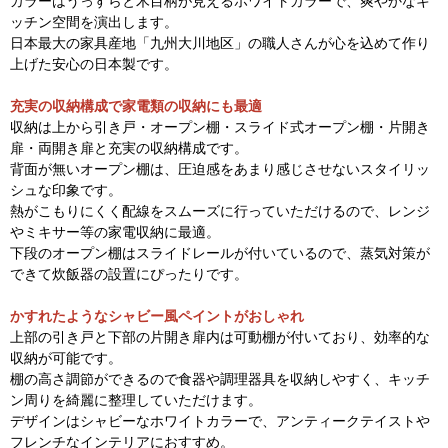
カラーはうっすらと木目柄が見えるホワイトカラーで、爽やかなキ
ッチン空間を演出します。
日本最大の家具産地「九州大川地区」の職人さんが心を込めて作り
上げた安心の日本製です。
充実の収納構成で家電類の収納にも最適
収納は上から引き戸・オープン棚・スライド式オープン棚・片開き
扉・両開き扉と充実の収納構成です。
背面が無いオープン棚は、圧迫感をあまり感じさせないスタイリッ
シュな印象です。
熱がこもりにくく配線をスムーズに行っていただけるので、レンジ
やミキサー等の家電収納に最適。
下段のオープン棚はスライドレールが付いているので、蒸気対策が
できて炊飯器の設置にぴったりです。
かすれたようなシャビー風ペイントがおしゃれ
上部の引き戸と下部の片開き扉内は可動棚が付いており、効率的な
収納が可能です。
棚の高さ調節ができるので食器や調理器具を収納しやすく、キッチ
ン周りを綺麗に整理していただけます。
デザインはシャビーなホワイトカラーで、アンティークテイストや
フレンチなインテリアにおすすめ。