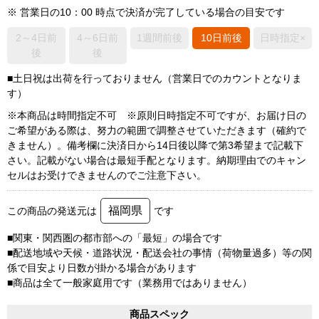
※ 営業日の10：00 時点で決済が完了している場合の目安です
2～4日前
4～6日前
1週間前後
10日前後
日時指定×
後
後
■土日祝は出荷を行っておりません（営業日でのカウントとなりま
す）
※本商品は時間指定不可 ※原則日時指定不可ですが、お届け日の
ご希望がある際は、努力の範囲で調整させていただきます（確約で
きません）。備考欄に決済日から14日後以降で第3希望まで記載下
さい。記載がない場合は最短手配となります。納期理由でのキャン
セルはお受けできませんのでご注意下さい。
福岡県
この商品の発送元は
です
■関東・関西圏の都市部への「最短」の場合です
■配送地域や天候・道路状況・配送会社の事情（荷物量過多）等の関
係で目安より日数が掛かる場合があります
■商品は全て一般家庭用です（業務用ではありません）
商品スペック