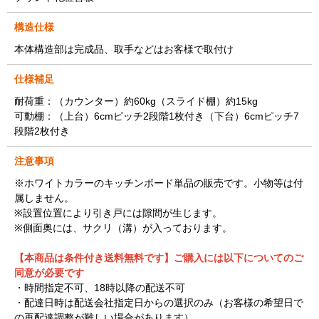
構造仕様
本体構造部は完成品、取手などはお客様で取付け
仕様補足
耐荷重：（カウンター）約60kg（スライド棚）約15kg
可動棚：（上台）6cmピッチ2段階1枚付き（下台）6cmピッチ7
段階2枚付き
注意事項
※ホワイトカラーのキッチンボード単品の販売です。小物等は付
属しません。
※設置位置により引き戸には隙間が生じます。
※側面奥には、サクリ（溝）が入っております。
【本商品は条件付き送料無料です】ご購入には以下についてのご
同意が必要です
・時間指定不可、18時以降の配送不可
・配達日時は配送会社指定日からの選択のみ（お客様の希望日で
の再配達調整が難しい場合があります）