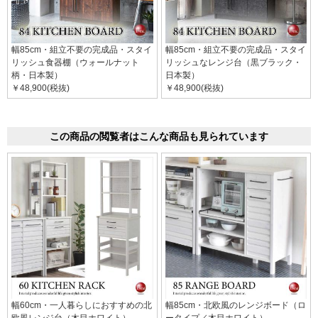
幅85cm・組立不要の完成品・スタイ
幅85cm・組立不要の完成品・スタイ
リッシュ食器棚（ウォールナット
リッシュなレンジ台（黒ブラック・
柄・日本製）
日本製）
￥48,900(税抜)
￥48,900(税抜)
この商品の閲覧者はこんな商品も見られています
幅60cm・一人暮らしにおすすめの北
幅85cm・北欧風のレンジボード（ロ
欧風レンジ台（木目ホワイト）
ータイプ／木目ホワイト）