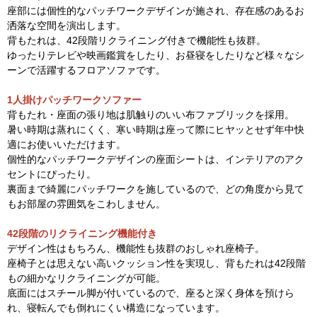
座部には個性的なパッチワークデザインが施され、存在感のあるお
洒落な空間を演出します。
背もたれは、42段階リクライニング付きで機能性も抜群。
ゆったりテレビや映画鑑賞をしたり、お昼寝をしたりなど様々なシ
ーンで活躍するフロアソファです。
1人掛けパッチワークソファー
背もたれ・座面の張り地は肌触りのいい布ファブリックを採用。
暑い時期は蒸れにくく、寒い時期は座って際にヒヤッとせず年中快
適にお使いいただけます。
個性的なパッチワークデザインの座面シートは、インテリアのアク
セントにぴったり。
裏面まで綺麗にパッチワークを施しているので、どの角度から見て
もお部屋の雰囲気をこわしません。
42段階のリクライニング機能付き
デザイン性はもちろん、機能性も抜群のおしゃれ座椅子。
座椅子とは思えない高いクッション性を実現し、背もたれは42段階
もの細かなリクライニングが可能。
底面にはスチール脚が付いているので、座ると深く身体を預けら
れ、寝転んでも倒れにくい構造になっています。