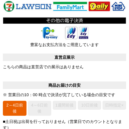
豊富なお支払方法をご用意しています
直営店展示
こちらの商品は直営店での展示はありません
商品お届けの目安
※ 営業日の10：00 時点で決済が完了している場合の目安です
2～4日前
4～6日前
1週間前後
10日前後
日時指定×
後
後
■土日祝は出荷を行っておりません（営業日でのカウントとなりま
す）