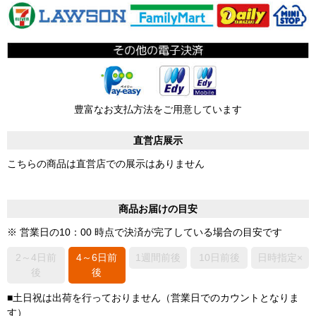
豊富なお支払方法をご用意しています
直営店展示
こちらの商品は直営店での展示はありません
商品お届けの目安
※ 営業日の10：00 時点で決済が完了している場合の目安です
2～4日前
4～6日前
1週間前後
10日前後
日時指定×
後
後
■土日祝は出荷を行っておりません（営業日でのカウントとなりま
す）