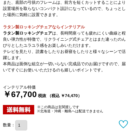
また、底部の弓状のフレームは、前方を短くカットすることにより
設置場所を取らないコンパクト設計になっているので、ちょっとし
た場所に気軽に設置できます。
ラタン製ロッキングチェアならインテリアル
ラタン製ロッキングチェア
は、長時間座っても疲れにくい曲線と程
良い弾力性が特徴で、リクライニング式チェアとはまた違ったのん
びりとしたユラユラ感をお楽しみいただけます。
テレビを見たり、読書をしたりお昼寝をしたりと様々なシーンで活
躍します。
本商品は面倒な組立が一切いらない完成品でのお届けですので、届
いてすぐにお使いいただけるのも嬉しいポイントです。
インテリアル特価
￥67,700
税抜 （税込 ￥74,470）
※この商品は玄関渡しです
※北海道・沖縄・離島へは配送できません
数量：