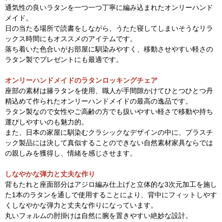
通気性の良いラタンを一つ一つ丁寧に編み込まれたオンリーハンド
メイド。
日の当たる場所で読書をしながら、うたた寝してしまいそうなリラ
ックス時間にもオススメのアイテムです。
落ち着いた色合いがお部屋に馴染みやすく、移動させやすい軽さの
ラタン製でプレゼントにも最適です。
オンリーハンドメイドのラタンロッキングチェア
座部の素材は籐ラタンを使用、職人が手間隙かけてひとつひとつ丹
精込めて作られたオンリーハンドメイドの最高の逸品です。
ラタン製なので女性やご高齢の方でも扱いやすい軽さで移動や持ち
運びしやすいのも魅力的。
また、日本の家屋に馴染むクラシックなデザインの中に、プラスチ
ック製品には決して真似することのできない自然素材家具ならでは
の親しみを獲得し、情緒を感じさせます。
しなやかな弾力と丈夫な作り
背もたれと座面部分はアジロ編み仕上げと立体的な3次元加工を施し
た1本のラタンを通しで使用することにより、背中にフィットしやす
くしなやかな弾力と丈夫な作りになっています。
丸いフォルムの肘掛けは自然に腕を置きやすい絶妙な設計。