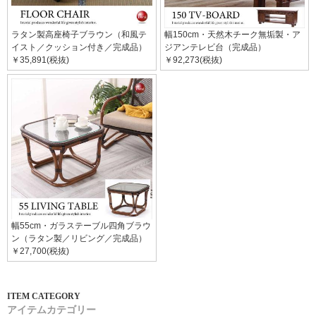
ラタン製高座椅子ブラウン（和風テ
幅150cm・天然木チーク無垢製・ア
イスト／クッション付き／完成品）
ジアンテレビ台（完成品）
￥35,891(税抜)
￥92,273(税抜)
幅55cm・ガラステーブル四角ブラウ
ン（ラタン製／リビング／完成品）
￥27,700(税抜)
アイテムカテゴリー