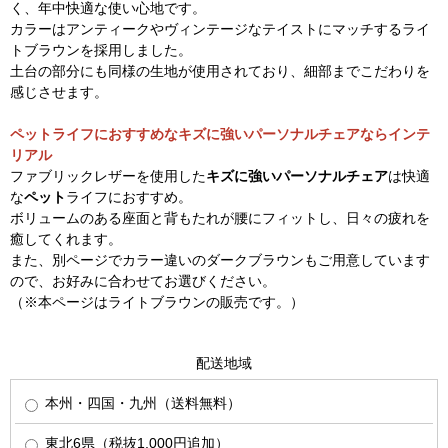
く、年中快適な使い心地です。
カラーはアンティークやヴィンテージなテイストにマッチするライ
トブラウンを採用しました。
土台の部分にも同様の生地が使用されており、細部までこだわりを
感じさせます。
ペットライフにおすすめなキズに強いパーソナルチェアならインテ
リアル
ファブリックレザーを使用した
キズに強いパーソナルチェア
は快適
な
ペット
ライフにおすすめ。
ボリュームのある座面と背もたれが腰にフィットし、日々の疲れを
癒してくれます。
また、別ページでカラー違いのダークブラウンもご用意しています
ので、お好みに合わせてお選びください。
（※本ページはライトブラウンの販売です。）
配送地域
本州・四国・九州（送料無料）
東北6県（税抜1,000円追加）