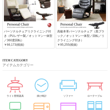
パーソナルチェアリクライニング付
高級本革パーソナルチェア（黒ブラ
き（PUレザー製／オットマン一体型
ック／オットマン一体型／回転／リ
／360度回転）
クライニング付き）
￥66,173(税抜)
￥95,255(税抜)
アイテムカテゴリー
ライト照明器具
掛け時計
ソファー
ローテーブル