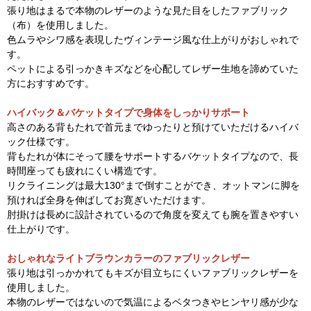
張り地はまるで本物のレザーのような見た目をしたファブリック
（布）を使用しました。
色ムラやシワ感を表現したヴィンテージ風な仕上がりがおしゃれで
す。
ペットによる引っかきキズなどを心配してレザー生地を諦めていた
方におすすめです。
ハイバック＆バケットタイプで身体をしっかりサポート
高さのある背もたれで首元までゆったりと預けていただけるハイバ
ック仕様です。
背もたれが体にそって腰をサポートするバケットタイプなので、長
時間座っても疲れにくい構造です。
リクライニングは最大130°まで倒すことができ、オットマンに脚を
預ければ全身を伸ばしてお寛ぎいただけます。
肘掛けは長めに設計されているので角度を変えても腕を置きやすい
仕上がりです。
おしゃれなライトブラウンカラーのファブリックレザー
張り地は引っかかれてもキズが目立ちにくいファブリックレザーを
使用しました。
本物のレザーではないので気温によるベタつきやヒンヤリ感が少な