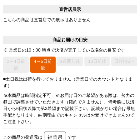
直営店展示
こちらの商品は直営店での展示はありません
商品お届けの目安
※ 営業日の10：00 時点で決済が完了している場合の目安です
2～4日前
4～6日前
1週間前後
10日前後
日時指定×
後
後
■土日祝は出荷を行っておりません（営業日でのカウントとなりま
す）
※本商品は時間指定不可 ※お届け日のご希望がある際は、努力の
範囲で調整させていただきます（確約できません）。備考欄に決済
日から6日後以降で第3希望まで記載下さい。記載がない場合は最短
手配となります。納期理由でのキャンセルはお受けできませんので
ご注意下さい。
福岡県
この商品の発送元は
です