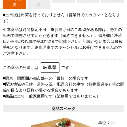
後
後
■土日祝は出荷を行っておりません（営業日でのカウントとなりま
す）
※本商品は時間指定不可 ※お届け日のご希望がある際は、努力の
範囲で調整させていただきます（確約できません）。備考欄に決済
日から4日後以降で第3希望まで記載下さい。記載がない場合は最短
手配となります。納期理由でのキャンセルはお受けできませんので
ご注意下さい。
岐阜県
この商品の発送元は
です
■関東・関西圏の都市部への「最短」の場合です
■配送地域や天候・道路状況・配送会社の事情（荷物量過多）等の関
係で目安より日数が掛かる場合があります
■商品は全て一般家庭用です（業務用ではありません）
商品スペック