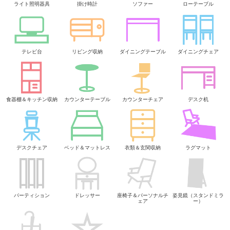
ライト照明器具
掛け時計
ソファー
ローテーブル
テレビ台
リビング収納
ダイニングテーブル
ダイニングチェア
食器棚＆キッチン収納
カウンターテーブル
カウンターチェア
デスク机
デスクチェア
ベッド＆マットレス
衣類＆玄関収納
ラグマット
パーティション
ドレッサー
座椅子＆パーソナルチ
姿見鏡（スタンドミラ
ェア
ー）