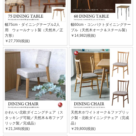
幅75cm・ダイニングテーブル2人
幅60cm・コンパクトダイニングテー
用 ウォールナット製（天然木／正
ブル（天然木オーク＆スチール製）
方形）
￥14,982(税抜)
￥27,700(税抜)
かわいい北欧ダイニングチェア（ス
天然木ホワイトオーク＆ファブリッ
タッキング可能／天然木＆布ファブ
ク製・北欧ダイニングチェア（完成
リック製／完成品）
品）
￥21,346(税抜)
￥29,800(税抜)