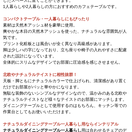
したスペースに置くことができます。
1人暮らしや2人暮らしの方におすすめのカフェテーブルです。
コンパクトテーブル・一人暮らしにもぴったり
素材は天然木アッシュ材を豪華に使用。
爽やかな木目の天然木アッシュを使った、ナチュラルな雰囲気が人
気です。
プリント化粧板とは風合いが全く異なり高級感があります。
脚は少しハの字になっており、立ち座りや椅子の入れやすさに配慮
された設計になっています。
全体的にスリムなデザインでお部屋に圧迫感を感じさせません。
北欧やナチュラルテイストに相性抜群！
天板・脚ともにナチュラルカラーで仕上げられ、清潔感があり置く
だけでお部屋がパッと華やかになります。
無駄な装飾のないシンプルなデザインなので、温かみのある北欧や
ナチュラルテイストなど様々なテイストのお部屋にマッチします。
ダイニングテーブルとして使用するのはもちろん、キッチン等での
作業台としてもお使いいただけます。
ナチュラルダイニングテーブル一人暮らし用ならインテリアル
ナチュラルダイニングテーブル一人暮らし
用は合わせるチェアのデ