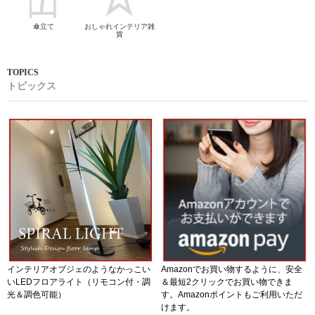
傘立て
おしゃれインテリア雑
貨
トピックス
インテリアオブジェのようなかっこい
Amazonでお買い物するように、安全
いLEDフロアライト（リモコン付・調
＆最短2クリックでお買い物できま
光＆調色可能）
す。Amazonポイントもご利用いただ
けます。