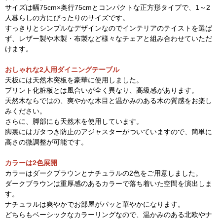
サイズは幅75cm×奥行75cmとコンパクトな正方形タイプで、1～2
人暮らしの方にぴったりのサイズです。
すっきりとシンプルなデザインなのでインテリアのテイストを選ば
ず、レザー製や木製・布製など様々なチェアと組み合わせていただ
けます。
おしゃれな2人用ダイニングテーブル
天板には天然木突板を豪華に使用しました。
プリント化粧板とは風合いが全く異なり、高級感があります。
天然木ならではの、爽やかな木目と温かみのある木の質感をお楽し
みください。
さらに、脚部にも天然木を使用しています。
脚裏にはガタつき防止のアジャスターがついていますので、簡単に
高さの微調整が可能です。
カラーは2色展開
カラーはダークブラウンとナチュラルの2色をご用意しました。
ダークブラウンは重厚感のあるカラーで落ち着いた空間を演出しま
す。
ナチュラルは爽やかでお部屋がパッと華やかになります。
どちらもベーシックなカラーリングなので、温かみのある北欧やナ