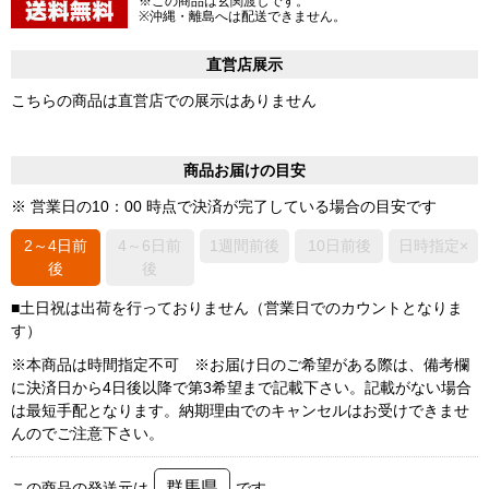
※この商品は玄関渡しです。
※沖縄・離島へは配送できません。
直営店展示
こちらの商品は直営店での展示はありません
商品お届けの目安
※ 営業日の10：00 時点で決済が完了している場合の目安です
2～4日前
4～6日前
1週間前後
10日前後
日時指定×
後
後
■土日祝は出荷を行っておりません（営業日でのカウントとなりま
す）
※本商品は時間指定不可 ※お届け日のご希望がある際は、備考欄
に決済日から4日後以降で第3希望まで記載下さい。記載がない場合
は最短手配となります。納期理由でのキャンセルはお受けできませ
んのでご注意下さい。
群馬県
この商品の発送元は
です