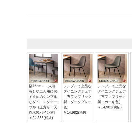
幅75cm・一人暮
シンプルで上品な
シンプルで上品な
らしや二人用にお
ダイニングチェア
ダイニングチェア
すすめのシンプル
（布ファブリック
（布ファブリック
なダイニングテー
製・ダークグレー
製・カーキ色）
ブル（正方形・天
色）
￥14,982(税抜)
然木製パイン材）
￥14,982(税抜)
￥24,355(税抜)