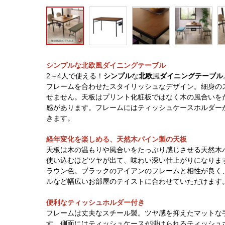
シンプルな北欧風ダイニングテーブル
2～4人で使える！
シンプル
な
北欧
風
ダイニングテーブル
フレームを合わせたスタイリッシュなデザイン。細身の
せません。天板はプリント化粧板ではなく木の風合いを
感があります。フレームにはティッシュケースホルダー
きます。
経年変化を楽しめる、天然木パイン製の天板
天板は木の温もりや風合いをたっぷり感じさせる天然木
使い込むほどツヤが出て、味わい深い仕上がりになりま
ラウン色。ブラックのアイアンのフレームと相性が良く
ルなど幅広いお部屋のテイストに合わせていただけます
便利なティッシュホルダー付き
フレームは丈夫なスチール製。ツヤ感を抑えたマットな
す。側面にはティッシュケースが掛けられるティッシュ