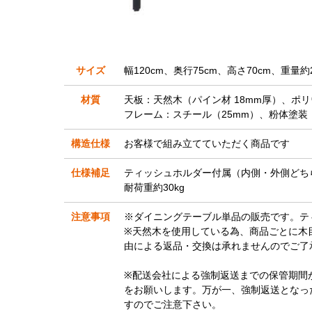
サイズ
幅120cm、奥行75cm、高さ70cm、重量約2
材質
天板：天然木（パイン材 18mm厚）、ポ
フレーム：スチール（25mm）、粉体塗装
構造仕様
お客様で組み立てていただく商品です
仕様補足
ティッシュホルダー付属（内側・外側どち
耐荷重約30kg
注意事項
※ダイニングテーブル単品の販売です。テ
※天然木を使用している為、商品ごとに木
由による返品・交換は承れませんのでご了
※配送会社による強制返送までの保管期間
をお願いします。万が一、強制返送となっ
すのでご注意下さい。