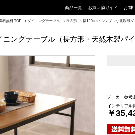
商品一覧
お買い物ガイド
お問
料無料 TOP
ダイニングテーブル
長方形
幅120cm・シンプルな北欧風
ダイニングテーブル（長方形・天然木製パ
メーカー参考上
インテリアル
￥35,4