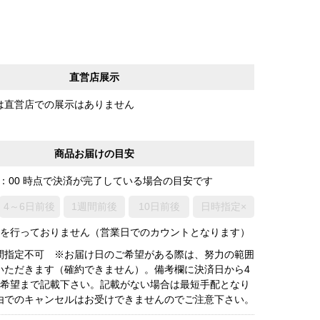
直営店展示
は直営店での展示はありません
商品お届けの目安
0：00 時点で決済が完了している場合の目安です
4～6日前後
1週間前後
10日前後
日時指定×
荷を行っておりません（営業日でのカウントとなります）
間指定不可 ※お届け日のご希望がある際は、努力の範囲
いただきます（確約できません）。備考欄に決済日から4
3希望まで記載下さい。記載がない場合は最短手配となり
由でのキャンセルはお受けできませんのでご注意下さい。