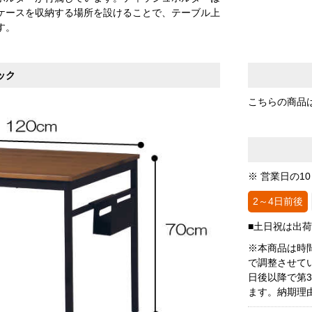
ケースを収納する場所を設けることで、テーブル上
す。
ック
こちらの商品
※ 営業日の1
2～4日前後
■土日祝は出
※本商品は時
で調整させて
日後以降で第
ます。納期理