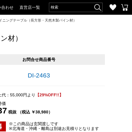
い合わせ
直営店一覧
ダイニングテーブル（長方形・天然木製パイン材）
イン材）
お問合せ商品番号
DI-2463
代：55,000円より
【29%OFF!!】
特価
37
税抜 （税込 ￥38,980）
※この商品は玄関渡しです
※北海道・沖縄・離島は別途お見積りとなります