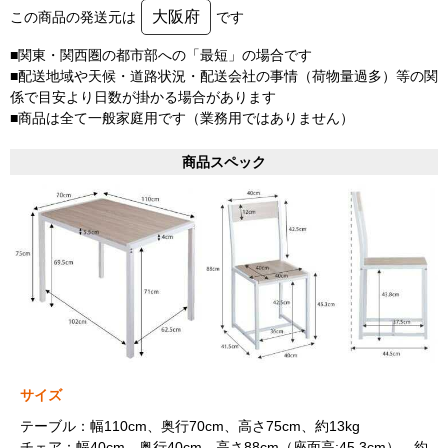
大阪府
この商品の発送元は
です
■関東・関西圏の都市部への「最短」の場合です
■配送地域や天候・道路状況・配送会社の事情（荷物量過多）等の関
係で目安より日数が掛かる場合があります
■商品は全て一般家庭用です（業務用ではありません）
商品スペック
サイズ
テーブル：幅110cm、奥行70cm、高さ75cm、約13kg
チェア：幅40cm、奥行40cm、高さ88cm（座面高:45.3cm）、約