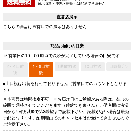
※北海道・沖縄・離島へは配送できません
直営店展示
こちらの商品は直営店での展示はありません
商品お届けの目安
※ 営業日の10：00 時点で決済が完了している場合の目安です
2～4日前
4～6日前
1週間前後
10日前後
日時指定×
後
後
■土日祝は出荷を行っておりません（営業日でのカウントとなりま
す）
※本商品は時間指定不可 ※お届け日のご希望がある際は、努力の
範囲で調整させていただきます（確約できません）。備考欄に決済
日から4日後以降で第3希望まで記載下さい。記載がない場合は最短
手配となります。納期理由でのキャンセルはお受けできませんので
ご注意下さい。