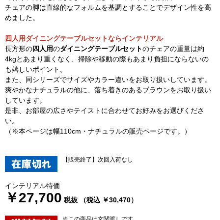
チェアの脚は直線的なフォルムを基調とすることでデザイン性を高
めました。
四人用ダイニングテーブルセットならインテリアル
長方形の
四人用
の
ダイニングテーブルセット
のチェアの重量は約
4kgとあまり重くなく、掃除や移動の際もあまり負担にならないの
も嬉しいポイント。
また、同シリーズでサイズやカラー違いをお取り扱いしています。
爽やかなナチュラルの他に、落ち着きのあるブラウンをお取り扱い
しています。
是非、お部屋の広さやテイストに合わせてお好みをお選びくださ
い。
（※本ページは幅110cm・ナチュラルの販売ページです。）
【販売終了】次回入荷なし
インテリアル特価
￥27,700
税抜 （税込 ￥30,470）
※この商品は玄関渡しです