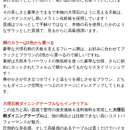
奥行も広々としているので、短い辺の部分にも座っていただけま
す。
その美しさと豪華さでまるで本物の大理石のように見える天板は、
メンテナンスがし易いメラミン化粧板を採用しています！
質感はツルっとして手触りではなく、本物の石を使用したかのよう
なザラッとした質感で、見るからに高級感漂います。
脚のカラーは2色から選べる
豪華な大理石柄の天板を支えるフレーム脚は、お好みに合わせてブ
ラックとブラウンの2色から選べるので嬉しいですね。
素材は天然木ラバーウッドの無垢材を使った豪華な仕様、さらに斜
めにカットされたフォルムで横からみてもかなりスタイリッシュで
す！
爽やかさが引き立つホワイトと温もりを感じさせるブラウン、どち
らもダイニング空間を一つ上のステージにドレスアップしてくれま
す。
大理石柄ダイニングテーブルならインテリアル
この迫力と高い質感で驚愕の激安価格＆送料無料を実現した
大理石
柄ダイニングテーブル
は、他の商品とは比較できない高いコストパ
フォーマンスが魅力。
圧倒的な存在感、そして高級感のあるテーブルは置くだけでハイセ