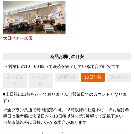
大日ベアーズ店
商品お届けの目安
※ 営業日の10：00 時点で決済が完了している場合の目安です
2～4日前
4～6日前
1週間前後
10日前後
日時指定×
後
後
■土日祝は出荷を行っておりません（営業日でのカウントとなりま
す）
※全プラン共通で時間指定不可、18時以降の配送不可 ※お届け希
望日は備考欄に決済日から13日後以降で第3希望まで記載下さい
※都市部以外は日数がかかる場合があります