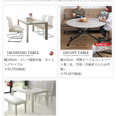
幅140cm・グレー鏡面天板・ダイニ
幅120cm・昇降テーブルコンクリー
ングテーブル
ト風（丸・円形／天板折りたたみ可
￥92,255(税抜)
能）
￥75,437(税抜)