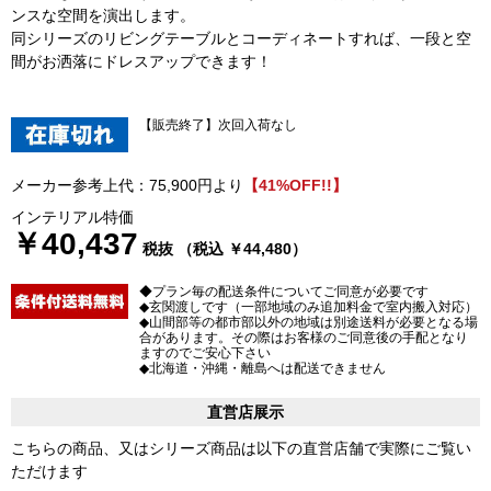
ンスな空間を演出します。
同シリーズのリビングテーブルとコーディネートすれば、一段と空
間がお洒落にドレスアップできます！
【販売終了】次回入荷なし
メーカー参考上代：75,900円より
【41%OFF!!】
インテリアル特価
￥40,437
税抜 （税込 ￥44,480）
◆プラン毎の配送条件についてご同意が必要です
◆玄関渡しです（一部地域のみ追加料金で室内搬入対応）
◆山間部等の都市部以外の地域は別途送料が必要となる場
合があります。その際はお客様のご同意後の手配となり
ますのでご安心下さい
◆北海道・沖縄・離島へは配送できません
直営店展示
こちらの商品、又はシリーズ商品は以下の直営店舗で実際にご覧い
ただけます