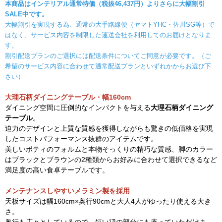
本商品はインテリアル通常特価（税抜46
,437円）よりさらに大幅割引
SALE中です。
大幅割引を実現する為、通常の大手路線便（ヤマトYHC・佐川SG等）で
はなく、
サービス内容を制限した運送会社を利用してのお届けとなりま
す。
割引配送プランのご選択には配送条件についてご同意が必要です。
（ご
希望のサービス内容に合わせて通常配送プランといずれかからお選び下
さい）
大理石柄ダイニングテーブル・幅160cm
ダイニング空間に圧倒的なインパクトを与える
大理石柄ダイニング
テーブル
。
迫力のデザインと上質な質感を獲得しながらも驚きの低価格を実現
したコストパフォーマンス抜群のアイテムです。
美しいボティのフォルムと本物そっくりの精巧な質感、脚のカラー
はブラックとブラウンの2種類からお好みに合わせて選択できるなど
満足度の高い食卓テーブルです。
メンテナンスしやすいメラミン製を採用
天板サイズは幅160cm×奥行90cmと大人4人がゆったり使える大き
さ。