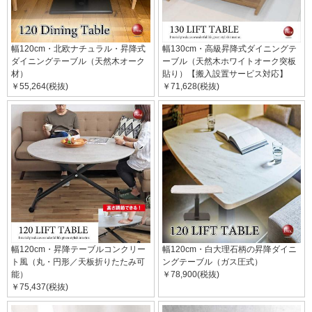
幅120cm・北欧ナチュラル・昇降式
幅130cm・高級昇降式ダイニングテ
ダイニングテーブル（天然木オーク
ーブル（天然木ホワイトオーク突板
材）
貼り）【搬入設置サービス対応】
￥55,264(税抜)
￥71,628(税抜)
幅120cm・昇降テーブルコンクリー
幅120cm・白大理石柄の昇降ダイニ
ト風（丸・円形／天板折りたたみ可
ングテーブル（ガス圧式）
能）
￥78,900(税抜)
￥75,437(税抜)