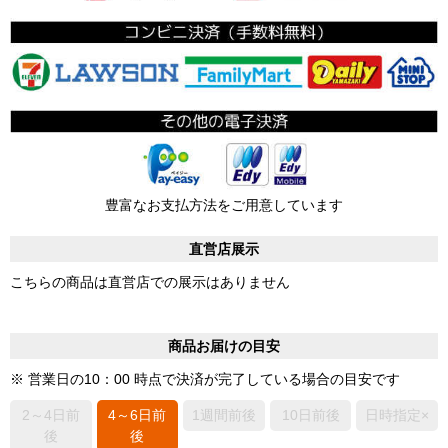
豊富なお支払方法をご用意しています
直営店展示
こちらの商品は直営店での展示はありません
商品お届けの目安
※ 営業日の10：00 時点で決済が完了している場合の目安です
2～4日前
4～6日前
1週間前後
10日前後
日時指定×
後
後