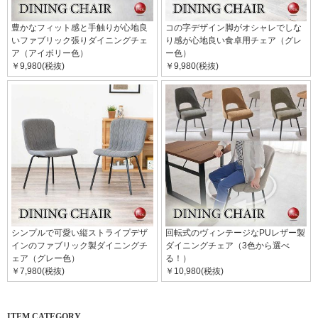
豊かなフィット感と手触りが心地良
コの字デザイン脚がオシャレでしな
いファブリック張りダイニングチェ
り感が心地良い食卓用チェア（グレ
ア（アイボリー色）
ー色）
￥9,980(税抜)
￥9,980(税抜)
シンプルで可愛い縦ストライプデザ
回転式のヴィンテージなPUレザー製
インのファブリック製ダイニングチ
ダイニングチェア（3色から選べ
ェア（グレー色）
る！）
￥7,980(税抜)
￥10,980(税抜)