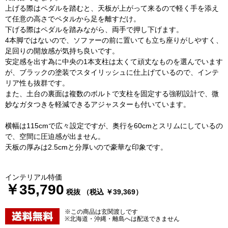
上げる際はペダルを踏むと、天板が上がって来るので軽く手を添え
て任意の高さでペタルから足を離すだけ。
下げる際はペダルを踏みながら、両手で押し下げます。
4本脚ではないので、ソファーの前に置いても立ち座りがしやすく、
足回りの開放感が気持ち良いです。
安定感を出す為に中央の1本支柱は太くて頑丈なものを選んでいます
が、ブラックの塗装でスタイリッシュに仕上げているので、インテ
リア性も抜群です。
また、土台の裏面は複数のボルトで支柱を固定する強靭設計で、微
妙なガタつきを軽減できるアジャスターも付いています。
横幅は115cmで広々設定ですが、奥行を60cmとスリムにしているの
で、空間に圧迫感が出ません。
天板の厚みは2.5cmと分厚いので豪華な印象です。
インテリアル特価
￥35,790
税抜 （税込 ￥39,369）
※この商品は玄関渡しです
※北海道・沖縄・離島へは配送できません