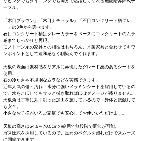
リビングでもダイニングでも両方で活躍してくれる無段階昇降式テ
ーブル。
「木目ブラウン」「木目ナチュラル」「石目コンクリート柄グレ
ー」の3色から選べます。
石目コンクリート柄はグレーカラーをベースにコンクリートのムラ
感までしっかりと再現。
モノトーン系の家具との相性はもちろん、木製家具と合わせてもワ
ンポイントとして違和感なく馴染んでくれます。
天板の表面は素材感をリアルに再現したグレード感のあるシートを
使用。
石の冷たさや不規則なムラなどを実感できます。
近年人気の傷・汚れ・水分に強いメラミンシートを採用しているの
で、水をこぼしてもサッと拭き取ればほぼダメージが残りません。
天板角は丁寧に丸く削った加工を施しているので、身体と接触して
も安全。
小さなお子様がいるご家庭でも安心してお使いいただけます。
天板の高さは54.5～70.5cmの範囲で無段階で調節が可能。
ガス圧式を採用しているので、足元のペダルを踏むだけでスムーズ
に調節できます。